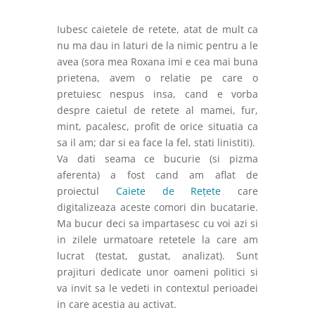
Iubesc caietele de retete, atat de mult ca
nu ma dau in laturi de la nimic pentru a le
avea (sora mea Roxana imi e cea mai buna
prietena, avem o relatie pe care o
pretuiesc nespus insa, cand e vorba
despre caietul de retete al mamei, fur,
mint, pacalesc, profit de orice situatia ca
sa il am; dar si ea face la fel, stati linistiti).
Va dati seama ce bucurie (si pizma
aferenta) a fost cand am aflat de
proiectul
Caiete de Rețete
care
digitalizeaza aceste comori din bucatarie.
Ma bucur deci sa impartasesc cu voi azi si
in zilele urmatoare retetele la care am
lucrat (testat, gustat, analizat). Sunt
prajituri dedicate unor oameni politici si
va invit sa le vedeti in contextul perioadei
in care acestia au activat.