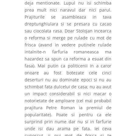
deja mentionate. Lupul nu isi schimba
prea mult nici naravul dar nici parul.
Prajiturile se asambleaza in tava
dreptunghiulara si se presara cu cacao
sau ciocolata rasa. Doar Stolojan incearca
o reforma si merge pe rulade cu mot de
frisca (avand in ve
d
ere putinele rulade
intalnite-n farfuria romaneasca ma
hazardez sa spun ca reforma a esuat din
fasa). Mai putin ca politicenii in a caror
onoare au fost botezate cele cinci
deserturi nu au dominate epoci si nu au
schimbat fata dulcelui de casa; nu au avut
un impact considerabil si nici macar o
notorietate de amploare (cel mai probabil
prajitura Petre Roman ia premiul de
popularitate). Poate si pentru ca ele
surprind prin nume dar nu si in farfurie
unde isi dau arama pe fata. Iei ceva
cunoscut, ii pui mot de frisca si te