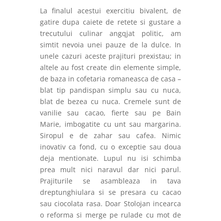
La finalul acestui exercitiu bivalent, de
gatire dupa caiete de retete si gustare a
trecutului culinar angqjat politic, am
simtit nevoia unei pauze de la dulce. In
unele cazuri aceste prajituri prexistau; in
altele au fost create din elemente simple,
de baza in cofetaria romaneasca de casa –
blat tip pandispan simplu sau cu nuca,
blat de bezea cu nuca. Cremele sunt de
vanilie sau cacao, fierte sau pe Bain
Marie, imbogatite cu unt sau margarina.
Siropul e de zahar sau cafea. Nimic
inovativ ca fond, cu o exceptie sau doua
deja mentionate. Lupul nu isi schimba
prea mult nici naravul dar nici parul.
Prajiturile se asambleaza in tava
dreptunghiulara si se presara cu cacao
sau ciocolata rasa. Doar Stolojan incearca
o reforma si merge pe rulade cu mot de