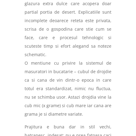
glazura extra dulce care acopera doar
partial
portia de desert.
Explicatiile sunt
incomplete deoarece reteta este privata,
scrisa de o gospodina care stie cum se
face, care e procesul tehnologic si
scuteste timp si efort alegand sa noteze
schematic.
O mentiune cu privire la sistemul de
masuratori in bucatarie –
c
ubul de drojdie
ca si cana de vin dintr-o epoca in care
totul era standardizat, nimic nu fluctua,
nu se schimba usor. Astazi drojdia vine la
cub mic (x grame) si cub mare iar cana are
grama je si diametre variate.
Prajitura e b
una dar in stil vechi,
batranesc, indesat
; n
u e prea fatoasa caci