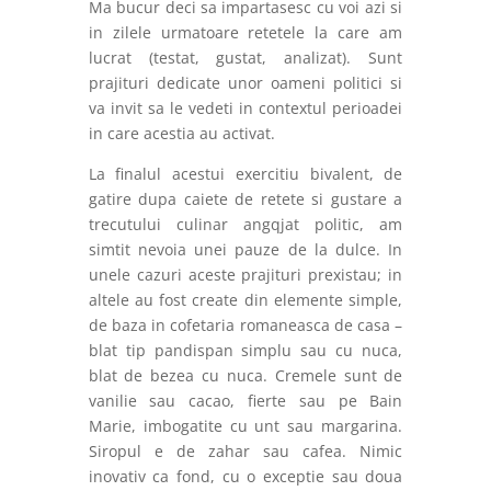
Ma bucur deci sa impartasesc cu voi azi si
in zilele urmatoare retetele la care am
lucrat (testat, gustat, analizat). Sunt
prajituri dedicate unor oameni politici si
va invit sa le vedeti in contextul perioadei
in care acestia au activat.
La finalul acestui exercitiu bivalent, de
gatire dupa caiete de retete si gustare a
trecutului culinar angqjat politic, am
simtit nevoia unei pauze de la dulce. In
unele cazuri aceste prajituri prexistau; in
altele au fost create din elemente simple,
de baza in cofetaria romaneasca de casa –
blat tip pandispan simplu sau cu nuca,
blat de bezea cu nuca. Cremele sunt de
vanilie sau cacao, fierte sau pe Bain
Marie, imbogatite cu unt sau margarina.
Siropul e de zahar sau cafea. Nimic
inovativ ca fond, cu o exceptie sau doua