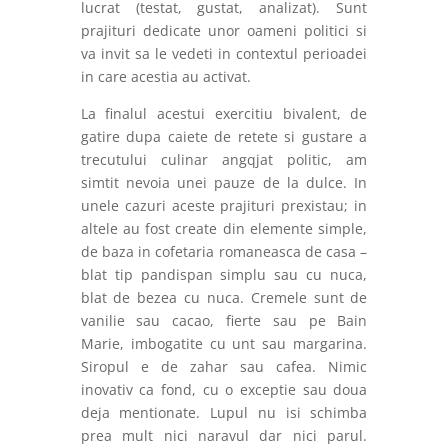
lucrat (testat, gustat, analizat). Sunt
prajituri dedicate unor oameni politici si
va invit sa le vedeti in contextul perioadei
in care acestia au activat.
La finalul acestui exercitiu bivalent, de
gatire dupa caiete de retete si gustare a
trecutului culinar angqjat politic, am
simtit nevoia unei pauze de la dulce. In
unele cazuri aceste prajituri prexistau; in
altele au fost create din elemente simple,
de baza in cofetaria romaneasca de casa –
blat tip pandispan simplu sau cu nuca,
blat de bezea cu nuca. Cremele sunt de
vanilie sau cacao, fierte sau pe Bain
Marie, imbogatite cu unt sau margarina.
Siropul e de zahar sau cafea. Nimic
inovativ ca fond, cu o exceptie sau doua
deja mentionate. Lupul nu isi schimba
prea mult nici naravul dar nici parul.