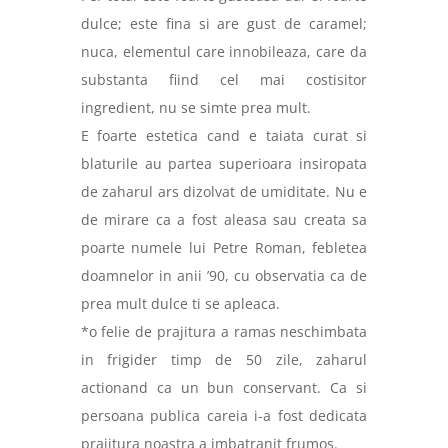
dulce; este fina si are gust de caramel;
nuca, elementul care innobileaza, care da
substanta fiind cel mai costisitor
ingredient, nu se simte prea mult.
E foarte estetica cand e taiata curat si
blaturile au partea superioara insiropata
de zaharul ars dizolvat de umiditate. Nu e
de mirare ca a fost aleasa sau creata sa
poarte numele lui Petre Roman, febletea
doamnelor in anii ’90, cu observatia ca de
prea mult dulce ti se apleaca.
*o felie de prajitura a ramas neschimbata
in frigider timp de 50 zile, zaharul
actionand ca un bun conservant. Ca si
persoana publica careia i-a fost dedicata
prajitura noastra a imbatranit frumos.