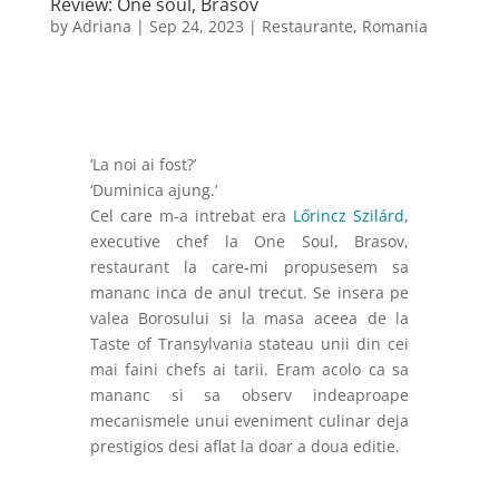
Review: One soul, Brasov
by
Adriana
|
Sep 24, 2023
|
Restaurante
,
Romania
‘La noi ai fost?’
‘Duminica ajung.’
Cel care m-a intrebat era
Lőrincz Szilárd
,
executive chef la One Soul, Brasov,
restaurant la care-mi propusesem sa
mananc inca de anul trecut. Se insera pe
valea Borosului si la masa aceea de la
Taste of Transylvania stateau unii din cei
mai faini chefs ai tarii. Eram acolo ca sa
mananc si sa observ indeaproape
mecanismele unui eveniment culinar deja
prestigios desi aflat la doar a doua editie.