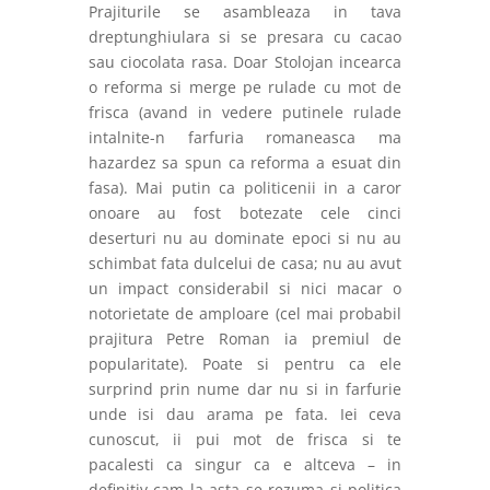
Prajiturile se asambleaza in tava
dreptunghiulara si se presara cu cacao
sau ciocolata rasa. Doar Stolojan incearca
o reforma si merge pe rulade cu mot de
frisca (avand in ve
d
ere putinele rulade
intalnite-n farfuria romaneasca ma
hazardez sa spun ca reforma a esuat din
fasa). Mai putin ca politicenii in a caror
onoare au fost botezate cele cinci
deserturi nu au dominate epoci si nu au
schimbat fata dulcelui de casa; nu au avut
un impact considerabil si nici macar o
notorietate de amploare (cel mai probabil
prajitura Petre Roman ia premiul de
popularitate). Poate si pentru ca ele
surprind prin nume dar nu si in farfurie
unde isi dau arama pe fata. Iei ceva
cunoscut, ii pui mot de frisca si te
pacalesti ca singur ca e altceva – in
definitiv cam la asta se rezuma si politica