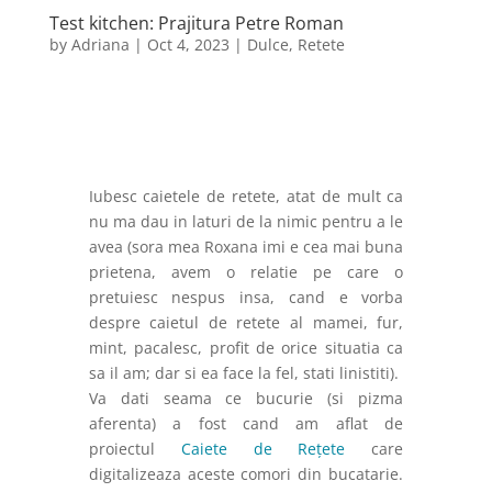
Test kitchen: Prajitura Petre Roman
by
Adriana
|
Oct 4, 2023
|
Dulce
,
Retete
Iubesc caietele de retete, atat de mult ca
nu ma dau in laturi de la nimic pentru a le
avea (sora mea Roxana imi e cea mai buna
prietena, avem o relatie pe care o
pretuiesc nespus insa, cand e vorba
despre caietul de retete al mamei, fur,
mint, pacalesc, profit de orice situatia ca
sa il am; dar si ea face la fel, stati linistiti).
Va dati seama ce bucurie (si pizma
aferenta) a fost cand am aflat de
proiectul
Caiete de Rețete
care
digitalizeaza aceste comori din bucatarie.