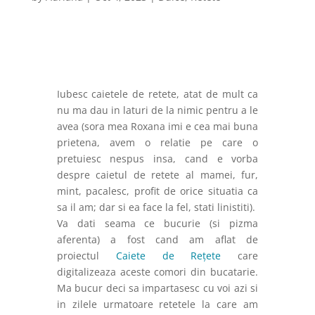
Iubesc caietele de retete, atat de mult ca
nu ma dau in laturi de la nimic pentru a le
avea (sora mea Roxana imi e cea mai buna
prietena, avem o relatie pe care o
pretuiesc nespus insa, cand e vorba
despre caietul de retete al mamei, fur,
mint, pacalesc, profit de orice situatia ca
sa il am; dar si ea face la fel, stati linistiti).
Va dati seama ce bucurie (si pizma
aferenta) a fost cand am aflat de
proiectul
Caiete de Rețete
care
digitalizeaza aceste comori din bucatarie.
Ma bucur deci sa impartasesc cu voi azi si
in zilele urmatoare retetele la care am