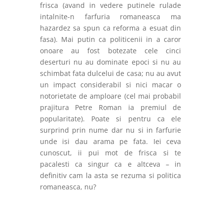
frisca (avand in ve
d
ere putinele rulade
intalnite-n farfuria romaneasca ma
hazardez sa spun ca reforma a esuat din
fasa). Mai putin ca politicenii in a caror
onoare au fost botezate cele cinci
deserturi nu au dominate epoci si nu au
schimbat fata dulcelui de casa; nu au avut
un impact considerabil si nici macar o
notorietate de amploare (cel mai probabil
prajitura Petre Roman ia premiul de
popularitate). Poate si pentru ca ele
surprind prin nume dar nu si in farfurie
unde isi dau arama pe fata. Iei ceva
cunoscut, ii pui mot de frisca si te
pacalesti ca singur ca e altceva – in
definitiv cam la asta se rezuma si politica
romaneasca, nu?