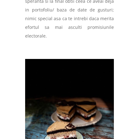
speranta si la final obtii ceea ce aveai deja
in portofoliu/ baza de date de gusturi;
nimic special asa ca te intrebi daca merita
efortul sa mai asculti promisiunile
electorale.