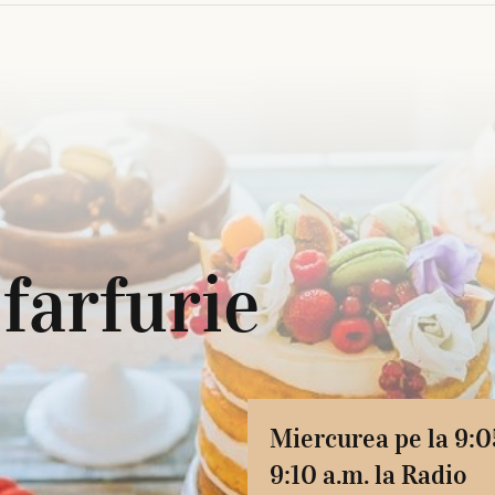
 farfurie
Miercurea pe la 9:0
9:10 a.m. la Radio