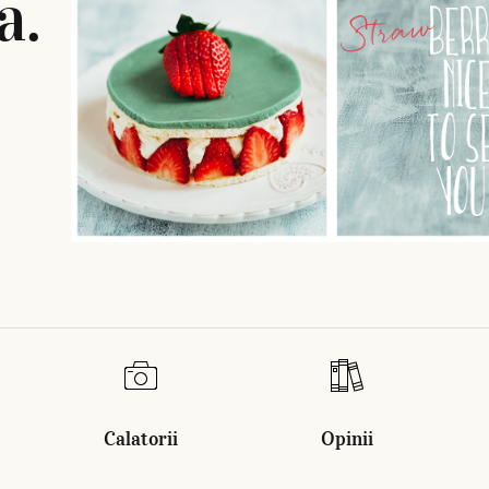
a.
e
Calatorii
Opinii