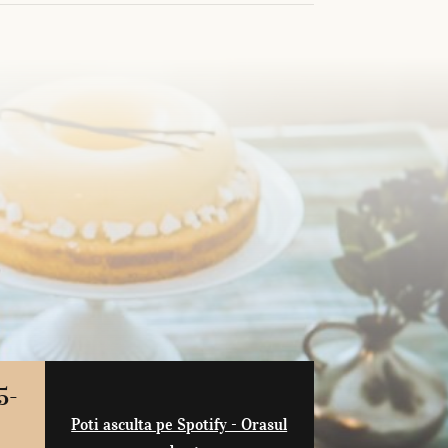
5-
Poti asculta pe Spotify - Orasul