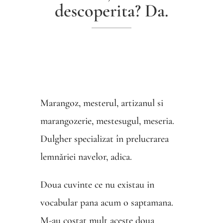
descoperita? Da.
Marangoz, mesterul, artizanul si
marangozerie, mestesugul, meseria.
Dulgher specializat în prelucrarea
lemnăriei navelor, adica.
Doua cuvinte ce nu existau in
vocabular pana acum o saptamana.
M-au costat mult aceste doua