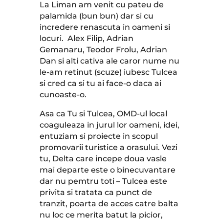
La Liman am venit cu pateu de
palamida (bun bun) dar si cu
incredere renascuta in oameni si
locuri.
Alex Filip, Adrian
Gemanaru, Teodor Frolu, Adrian
Dan si alti cativa ale caror nume nu
le-am retinut (scuze) iubesc Tulcea
si cred ca si tu ai face-o daca ai
cunoaste-o.
Asa ca Tu si Tulcea, OMD-ul local
coaguleaza in jurul lor oameni, idei,
entuziam si proiecte in scopul
promovarii turistice a orasului. Vezi
tu, Delta care incepe doua vasle
mai departe este o binecuvantare
dar nu pemtru toti – Tulcea este
privita si tratata ca punct de
tranzit, poarta de acces catre balta
nu loc ce merita batut la picior,