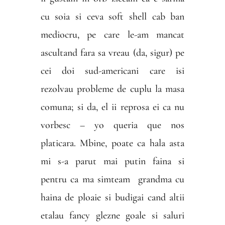
cu soia si ceva soft shell cab ban
mediocru, pe care le-am mancat
ascultand fara sa vreau (da, sigur) pe
cei doi sud-americani care isi
rezolvau probleme de cuplu la masa
comuna; si da, el ii reprosa ei ca nu
vorbesc – yo queria que nos
platicara. Mbine, poate ca hala asta
mi s-a parut mai putin faina si
pentru ca ma simteam
grandma cu
haina de ploaie si budigai cand altii
etalau fancy glezne goale si saluri