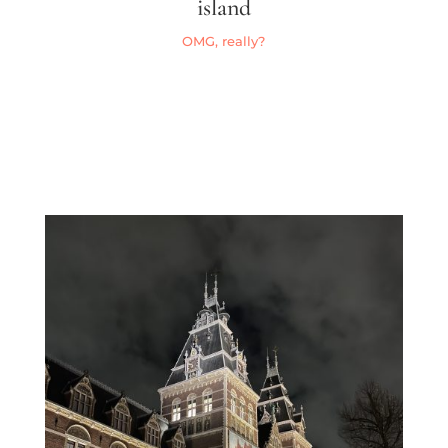
island
OMG, really?