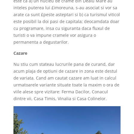
este ca a) un nucleu de crame din Dealu Mare au
inteles puterea lui £imoreuna, s-au asociat si vor sa
arate ca sunt £peste asteptari si b) ca turismul viticol
este posibil la doi pasi de capitala; deocamdata doar
cu programare, insa cu siguranta daca fluxul de
turisti o va impune cramele vor asigura o
permanenta a degustarilor.
Cazare
Nu stiu cum stateau lucrurile pana de curand, dar
acum plaja de optiuni de cazare in zona este destul
de variata. Cand am cautat cazare am luat in calcul
urmatoarele variante situate toate la maxim o ora de
viile alese spre vizitare: Ferma Dacilor, Conacul
dintre vii, Casa Timis, Vinalia si Casa Colinelor.