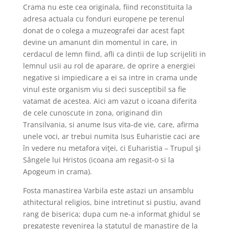
Crama nu este cea originala, fiind reconstituita la
adresa actuala cu fonduri europene pe terenul
donat de o colega a muzeografei dar acest fapt
devine un amanunt din momentul in care, in
cerdacul de lemn fiind, afli ca dintii de lup scrijeliti in
lemnul usii au rol de aparare, de oprire a energiei
negative si impiedicare a ei sa intre in crama unde
vinul este organism viu si deci susceptibil sa fie
vatamat de acestea. Aici am vazut o icoana diferita
de cele cunoscute in zona, originand din
Transilvania, si anume Isus vita-de vie, care, afirma
unele voci, ar trebui numita Isus Euharistie caci
are
în ve­dere nu metafora viţei, ci Eu­ha­ris­tia – Tru­pul şi
Sângele lui Hris­tos (icoana am regasit-o si la
Apogeum in crama).
Fosta manastirea Varbila este astazi un ansamblu
athitectural religios, bine intretinut si pustiu, avand
rang de biserica; dupa cum ne-a informat ghidul se
pregateste revenirea la statutul de manastire de la