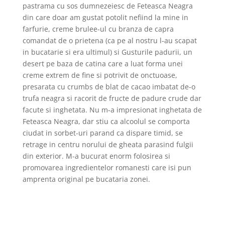
pastrama cu sos dumnezeiesc de Feteasca Neagra
din care doar am gustat potolit nefiind la mine in
farfurie, creme brulee-ul cu branza de capra
comandat de o prietena (ca pe al nostru l-au scapat
in bucatarie si era ultimul) si Gusturile padurii, un
desert pe baza de catina care a luat forma unei
creme extrem de fine si potrivit de onctuoase,
presarata cu crumbs de blat de cacao imbatat de-o
trufa neagra si racorit de fructe de padure crude dar
facute si inghetata.
Nu m-a impresionat inghetata de
Feteasca Neagra, dar stiu ca alcoolul se comporta
ciudat in sorbet-uri parand ca dispare timid, se
retrage in centru norului de gheata parasind fulgii
din exterior. M-a bucurat enorm folosirea si
promovarea ingredientelor romanesti care isi pun
amprenta original pe bucataria zonei.