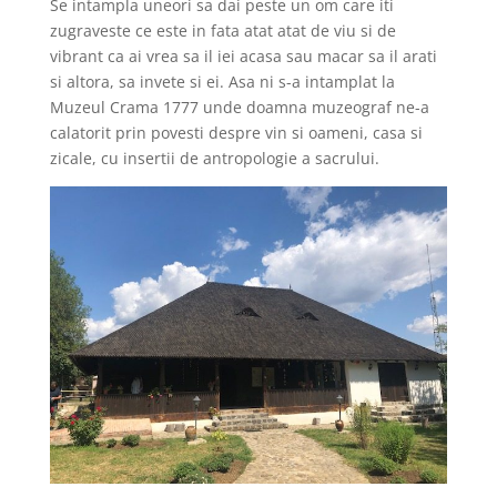
Se intampla uneori sa dai peste un om care iti
zugraveste ce este in fata atat atat de viu si de
vibrant ca ai vrea sa il iei acasa sau macar sa il arati
si altora, sa invete si ei. Asa ni s-a intamplat la
Muzeul Crama 1777 unde doamna muzeograf ne-a
calatorit prin povesti despre vin si oameni, casa si
zicale, cu insertii de antropologie a sacrului.