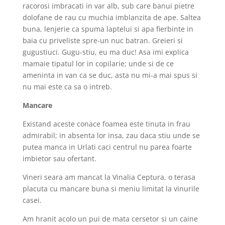
racorosi imbracati in var alb, sub care banui pietre
dolofane de rau cu muchia imblanzita de ape. Saltea
buna, lenjerie ca spuma laptelui si apa fierbinte in
baia cu priveliste spre-un nuc batran. Greieri si
gugustiuci. Gugu-stiu, eu ma duc! Asa imi explica
mamaie tipatul lor in copilarie; unde si de ce
ameninta in van ca se duc, asta nu mi-a mai spus si
nu mai este ca sa o intreb.
Mancare
Existand aceste conace foamea este tinuta in frau
admirabil; in absenta lor insa, zau daca stiu unde se
putea manca in Urlati caci centrul nu parea foarte
imbietor sau ofertant.
Vineri seara am mancat la Vinalia Ceptura, o terasa
placuta cu mancare buna si meniu limitat la vinurile
casei.
Am hranit acolo un pui de mata cersetor si un caine