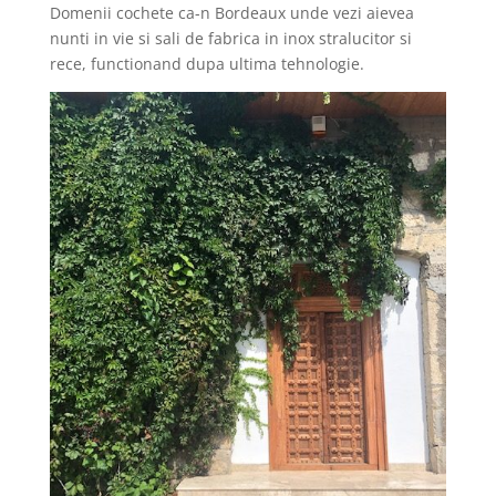
Domenii cochete ca-n Bordeaux unde vezi aievea
nunti in vie si sali de fabrica in inox stralucitor si
rece, functionand dupa ultima tehnologie.