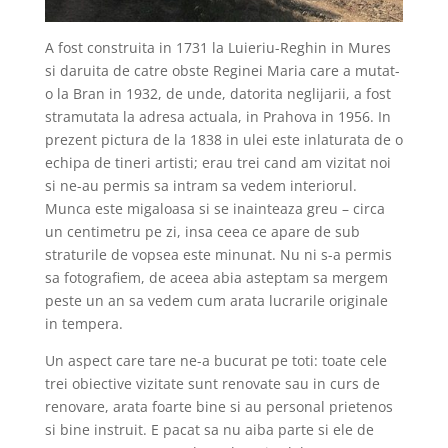
A fost construita in 1731 la Luieriu-Reghin in Mures
si daruita de catre obste Reginei Maria care a mutat-
o la Bran in 1932, de unde, datorita neglijarii, a fost
stramutata la adresa actuala, in Prahova in 1956. In
prezent pictura de la 1838 in ulei este inlaturata de o
echipa de tineri artisti; erau trei cand am vizitat noi
si ne-au permis sa intram sa vedem interiorul.
Munca este migaloasa si se inainteaza greu – circa
un centimetru pe zi, insa ceea ce apare de sub
straturile de vopsea este minunat. Nu ni s-a permis
sa fotografiem, de aceea abia asteptam sa mergem
peste un an sa vedem cum arata lucrarile originale
in tempera.
Un aspect care tare ne-a bucurat pe toti: toate cele
trei obiective vizitate sunt renovate sau in curs de
renovare, arata foarte bine si au personal prietenos
si bine instruit. E pacat sa nu aiba parte si ele de