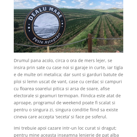
Drumul pana acolo, circa o ora de mers lejer, se
insira prin sate cu case noi si garaje in curte, iar tigla
e de multe ori metalica; dar sunt si garduri batute de
ploi si lemn uscat de vant, case cu cerdac si campuri
cu floarea soarelui pitica si arsa de soare, afise
electorale si geamuri termopan. Fiindca este atat de
aproape, programul de weekend poate fi scalat si
pentru o singura zi, singura conditie fiind sa existe
cineva care accepta ‘seceta’ si face pe soferul.
Imi trebuie apoi cazare intr-un loc curat si dragut;
pentru mine aceasta inseamna lenjerie de pat alba