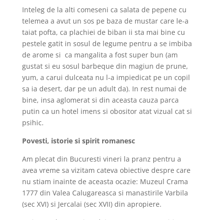
Inteleg de la alti comeseni ca salata de pepene cu
telemea a avut un sos pe baza de mustar care le-a
taiat pofta, ca plachiei de biban ii sta mai bine cu
pestele gatit in sosul de legume pentru a se imbiba
de arome si
ca
mangalita a fost super bun (am
gustat si eu sosul barbeque din magiun de prune,
yum, a carui dulceata nu l-a impiedicat pe un copil
sa ia desert, dar pe un adult da). In rest numai de
bine, insa aglomerat si din aceasta cauza parca
putin ca un hotel imens si obositor atat vizual cat si
psihic.
Povesti, istorie si spirit romanesc
Am plecat din Bucuresti vineri la pranz pentru a
avea vreme sa vizitam cateva obiective despre care
nu stiam inainte de aceasta ocazie: Muzeul Crama
1777 din Valea Calugareasca si manastirile Varbila
(sec XVI) si Jercalai (sec XVII) din apropiere.