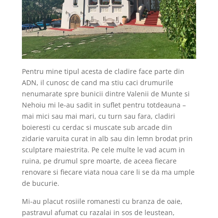
Pentru mine tipul acesta de cladire face parte din
ADN, il cunosc de cand ma stiu caci drumurile
nenumarate spre bunicii dintre Valenii de Munte si
Nehoiu mi le-au sadit in suflet pentru totdeauna –
mai mici sau mai mari, cu turn sau fara, cladiri
boieresti cu cerdac si muscate sub arcade din
zidarie varuita curat in alb sau din lemn brodat prin
sculptare maiestrita. Pe cele multe le vad acum in
ruina, pe drumul spre moarte, de aceea fiecare
renovare si fiecare viata noua care li se da ma umple
de bucurie.
Mi-au placut rosiile romanesti cu branza de oaie,
pastravul afumat cu razalai in sos de leustean,