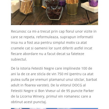
Recunosc ca mi-a trecut prin cap fiorul unor vizite in
care se repeta, reformuleaza, suprapun informatii
insa nu a fost asa pentru simplul motiv ca atat
cramele cat si oamenii lor sunt diferiti astfel incat
fiecare abordare nu a facut decat sa fateteze
subiectul.
De la istoria Fetestii Negre care implineste 100 de
ani la de ce are sticla de vin 750 ml (pentru ca atat
putea sufla pe vremuri plamanul unui sticlar, barbat
adult in floarea varstei). De la viitorul DOCG al
Fetestii Negre si Bon Viveur-ul de 95 puncte Parker
de la Licorna Winery, primul vin romanesc care a
obtinut acest punctaj.