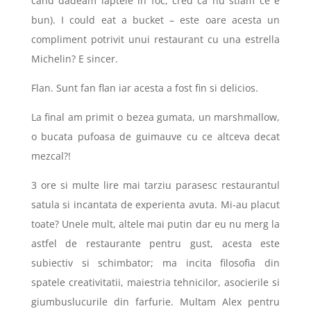
cand dadeam laptele in foc, cred ca nu stiam ce e
bun). I could eat a bucket – este oare acesta un
compliment potrivit unui restaurant cu una estrella
Michelin? E sincer.
Flan. Sunt fan flan iar acesta a fost fin si delicios.
La final am primit o bezea gumata, un marshmallow,
o bucata pufoasa de guimauve cu ce altceva decat
mezcal?!
3 ore si multe lire mai tarziu parasesc restaurantul
satula si incantata de experienta avuta. Mi-au placut
toate? Unele mult, altele mai putin dar eu nu merg la
astfel de restaurante pentru gust, acesta este
subiectiv si schimbator; ma incita filosofia din
spatele creativitatii, maiestria tehnicilor, asocierile si
giumbuslucurile din farfurie. Multam Alex pentru