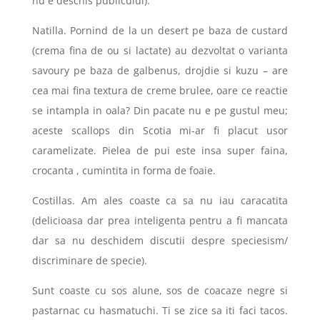
nu e deschis publicului).
Natilla. Pornind de la un desert pe baza de custard
(crema fina de ou si lactate) au dezvoltat o varianta
savoury pe baza de galbenus, drojdie si kuzu – are
cea mai fina textura de creme brulee, oare ce reactie
se intampla in oala? Din pacate nu e pe gustul meu;
aceste scallops din Scotia mi-ar fi placut usor
caramelizate. Pielea de pui este insa super faina,
crocanta , cumintita in forma de foaie.
Costillas. Am ales coaste ca sa nu iau caracatita
(delicioasa dar prea inteligenta pentru a fi mancata
dar sa nu deschidem discutii despre speciesism/
discriminare de specie).
Sunt coaste cu sos alune, sos de coacaze negre si
pastarnac cu hasmatuchi. Ti se zice sa iti faci tacos.