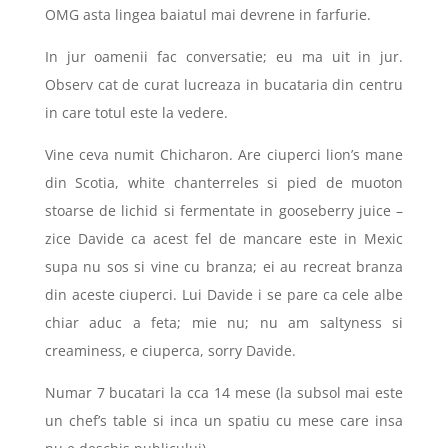
OMG asta lingea baiatul mai devrene in farfurie.
In jur oamenii fac conversatie; eu ma uit in jur.
Observ cat de curat lucreaza in bucataria din centru
in care totul este la vedere.
Vine ceva numit Chicharon. Are ciuperci lion’s mane
din Scotia, white chanterreles si pied de muoton
stoarse de lichid si fermentate in gooseberry juice –
zice Davide ca acest fel de mancare este in Mexic
supa nu sos si vine cu branza; ei au recreat branza
din aceste ciuperci. Lui Davide i se pare ca cele albe
chiar aduc a feta; mie nu; nu am saltyness si
creaminess, e ciuperca, sorry Davide.
Numar 7 bucatari la cca 14 mese (la subsol mai este
un chef’s table si inca un spatiu cu mese care insa