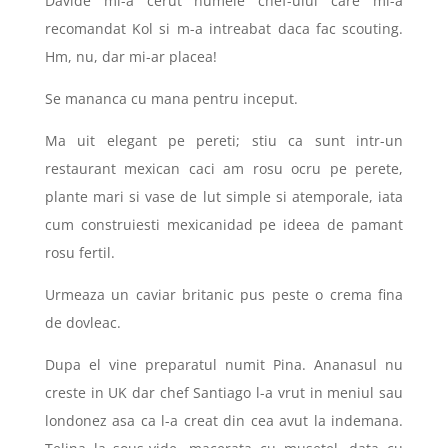
Davide mi-a cerut numele chef-ului care mi-a
recomandat Kol si m-a intreabat daca fac scouting.
Hm, nu, dar mi-ar placea!
Se mananca cu mana pentru inceput.
Ma uit elegant pe pereti; stiu ca sunt intr-un
restaurant mexican caci am rosu ocru pe perete,
plante mari si vase de lut simple si atemporale, iata
cum construiesti mexicanidad pe ideea de pamant
rosu fertil.
Urmeaza un caviar britanic pus peste o crema fina
de dovleac.
Dupa el vine preparatul numit Pina. Ananasul nu
creste in UK dar chef Santiago l-a vrut in meniul sau
londonez asa ca l-a creat din cea avut la indemana.