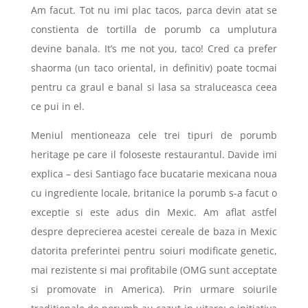
Am facut. Tot nu imi plac tacos, parca devin atat se
constienta de tortilla de porumb ca umplutura
devine banala. It’s me not you, taco! Cred ca prefer
shaorma (un taco oriental, in definitiv) poate tocmai
pentru ca graul e banal si lasa sa straluceasca ceea
ce pui in el.
Meniul mentioneaza cele trei tipuri de porumb
heritage pe care il foloseste restaurantul. Davide imi
explica – desi Santiago face bucatarie mexicana noua
cu ingrediente locale, britanice la porumb s-a facut o
exceptie si este adus din Mexic. Am aflat astfel
despre deprecierea acestei cereale de baza in Mexic
datorita preferintei pentru soiuri modificate genetic,
mai rezistente si mai profitabile (OMG sunt acceptate
si promovate in America). Prin urmare soiurile