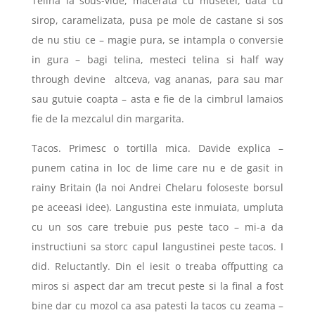
Telina la sous-vide, macerata cu musetel, data cu
sirop, caramelizata, pusa pe mole de castane si sos
de nu stiu ce – magie pura, se intampla o conversie
in gura – bagi telina, mesteci telina si half way
through devine altceva, vag ananas, para sau mar
sau gutuie coapta – asta e fie de la cimbrul lamaios
fie de la mezcalul din margarita.
Tacos. Primesc o tortilla mica. Davide explica –
punem catina in loc de lime care nu e de gasit in
rainy Britain (la noi Andrei Chelaru foloseste borsul
pe aceeasi idee). Langustina este inmuiata, umpluta
cu un sos care trebuie pus peste taco – mi-a da
instructiuni sa storc capul langustinei peste tacos. I
did. Reluctantly. Din el iesit o treaba offputting ca
miros si aspect dar am trecut peste si la final a fost
bine dar cu mozol ca asa patesti la tacos cu zeama –