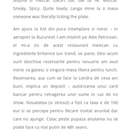
tequila si mezcal. Daca-i bal, bal sa fie. Mezcal.
Smoky. Spicy. Quite lovely. Langa mine la o masa
someone was literally licking the plate.
Am ajuns la Kol din pura intamplare si noroc – in
aeroport la Bucuresti l-am intalnit pe Alex Petricean,
el mi-a zis de acest restaurant mexican cu
ingrediente britanice (un trend, se pare). Desi acum
sunt deschise rezervarile pentru ianuarie am avut
noroc sa gasesc o singura masa libera pentru lunch.
Rezervarea, asa cum se face la Londra de ceva ani
buni, implica un depozit – autorizarea unui card
bancar pentru retragerea unei sume in caz de no
show. Nouatatea (si stresul) a fost ca taxa e de 100
eur si se percepe pentru fiecare invitat anuntat dar
care nu ajunge. Colac peste pupaza anularea nu se
poate face cu mai putin de 48h avans.