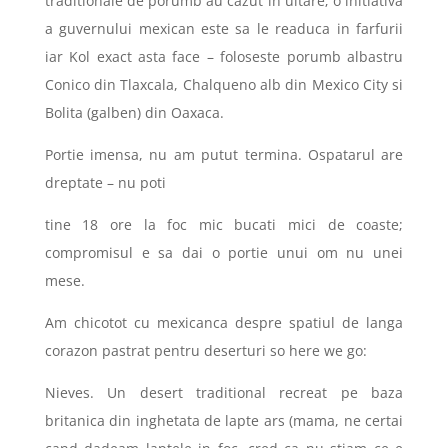
traditionale de porumb au cazut in uitare; o initiativa
a guvernului mexican este sa le readuca in farfurii
iar Kol exact asta face – foloseste porumb albastru
Conico din Tlaxcala, Chalqueno alb din Mexico City si
Bolita (galben) din Oaxaca.
Portie imensa, nu am putut termina. Ospatarul are
dreptate – nu poti
tine 18 ore la foc mic bucati mici de coaste;
compromisul e sa dai o portie unui om nu unei
mese.
Am chicotot cu mexicanca despre spatiul de langa
corazon pastrat pentru deserturi so here we go:
Nieves. Un desert traditional recreat pe baza
britanica din inghetata de lapte ars (mama, ne certai