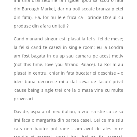
imi tina branzeturile la frigider (poti sa scoti o fata
din Burough Market, dar nu poti scoate branza pietei
din fata). Ha, lor nu le e frica ca-i prinde DSV-ul cu
produse din afara unitatii?
Cand mananci singur esti plasat la fel si fel de mese;
la fel si cand te cazezi in single room; eu la Londra
am fost bagata in dulap sau camara pe acest motiv
(not this time, love you Strand Palace). La Kol m-au
plasat in centru, chiar in fata bucatariei deschise – o
idee buna deoarece mi-a dat ceva de facut/ privit
‘cause being single trei ore la o masa vine cu multe
provocari.
Davide, ospatarul meu italian, a vrut sa stie cu ce sa
imi faca o margarita din partea casei. Cei ce ma stiu
ca-s non bautor pot rade – am avut de ales intre