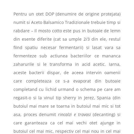
Pentru un otet DOP (denumire de origine protejata)
numit si Aceto Balsamico Tradizionale trebuie timp si
rabdare – il mosto cotto este pus in butoaie de lemn
din esente diferite (cat sa umple 2/3 din ele, restul
fiind spatiu necesar fermentarii) si lasat vara sa
fermenteze sub actiunea bacteriilor ce mananca
zaharurile si le transforma in acid acetic. Iarna,
aceste bacterii dispar, de aceea intervin oamenii
care completeaza ce s-a evaporat din butoaie
completand cu lichid urmand o schema pe care am
regasit-o si la vinul tip sherry in Jerez, Spania (din
butoiul mai mare se toarna in butoiul mai mic si tot
asa, proces denumit
rincalzi e travasi
(decanting) si
care garanteaza ca cel mai vechi otet ajunge in
butoiul cel mai mic, respectiv cel mai nou in cel mai