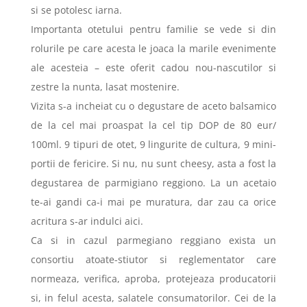
si se potolesc iarna.
Importanta otetului pentru familie se vede si din
rolurile pe care acesta le joaca la marile evenimente
ale acesteia – este oferit cadou nou-nascutilor si
zestre la nunta, lasat mostenire.
Vizita s-a incheiat cu o degustare de aceto balsamico
de la cel mai proaspat la cel tip DOP de 80 eur/
100ml. 9 tipuri de otet, 9 lingurite de cultura, 9 mini-
portii de fericire. Si nu, nu sunt cheesy, asta a fost la
degustarea de parmigiano reggiono. La un acetaio
te-ai gandi ca-i mai pe muratura, dar zau ca orice
acritura s-ar indulci aici.
Ca si in cazul parmegiano reggiano exista un
consortiu atoate-stiutor si reglementator care
normeaza, verifica, aproba, protejeaza producatorii
si, in felul acesta, salatele consumatorilor. Cei de la