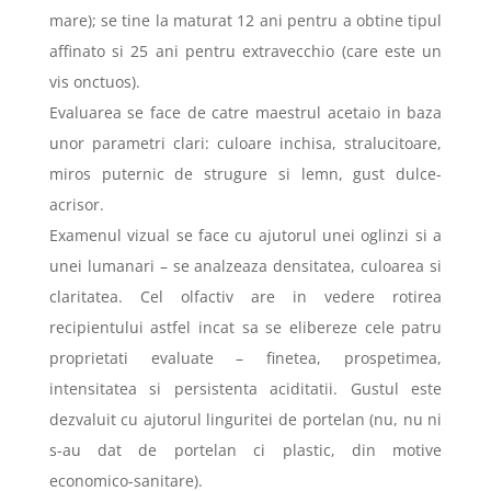
mare); se tine la maturat 12 ani pentru a obtine tipul
affinato si 25 ani pentru extravecchio (care este un
vis onctuos).
Evaluarea se face de catre maestrul acetaio in baza
unor parametri clari: culoare inchisa, stralucitoare,
miros puternic de strugure si lemn, gust dulce-
acrisor.
Examenul vizual se face cu ajutorul unei oglinzi si a
unei lumanari – se analzeaza densitatea, culoarea si
claritatea. Cel olfactiv are in vedere rotirea
recipientului astfel incat sa se elibereze cele patru
proprietati evaluate – finetea, prospetimea,
intensitatea si persistenta aciditatii. Gustul este
dezvaluit cu ajutorul linguritei de portelan (nu, nu ni
s-au dat de portelan ci plastic, din motive
economico-sanitare).