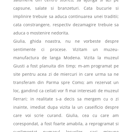
capsune, salate si branzeturi. Cata bucurie si
implinire trebuie sa aduca continuarea unei traditii;
cata constrangere, respectiv dezamagire trebuie sa
aduca o mostenire nedorita.
Giulia, ghida noastra, nu ne vorbeste despre
sentimente ci procese. Vizitam un muzeu-
manufactura de langa Modena. Vizita la muzeul
Giusti
a fost planuita din timp; m-am programat pe
site pentru acea zi de miercuri in care urma sa ne
transferam din Parma spre Como; am rezervat un
loc, gandind ca ceilati vor fi mai interesati de muzeul
Ferrari; in realitate s-a decis sa mergem cu o zi
inainte, imediat dupa vizita la un caseificio despre
care voi scrie curand. Giulia, cea cu care am
corespondat, a fost foarte amabila, a reprogramat si
suplimentat numarul locurilor, caci minune