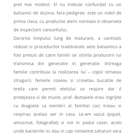
pret mai modest. El nu trebuie confundat cu un
balsamic de duzina, fara pedigree; este un nobil de
prima clasa, cu productie atent normata si observata
de inspectorii consortiului.
Darorita timpului lung de maturare, a cantitatii
reduse si procedurilor traditionale aeto balsamico a
fost pretuit de catre familii iar stiinta producerii lui
transmisa din generatie in generatie. Intreaga
familie contribuia la realizarea lui – copiii striveau
strugurii, femeile coseau si crosetau bucatile de
textla care permit otetului sa respire dar il
protejeaza si de muste, praf. Butoaiele erau ingrijite
cu dragoste ca membri ai familiei caci traiau si
respirau acelasi aer in casa. Le-am vazut (pipait,
amusinat, fotografiat) si noi in podul casei, acolo
unde bacteriile isi dau in cap rontaimd zaharuri vara