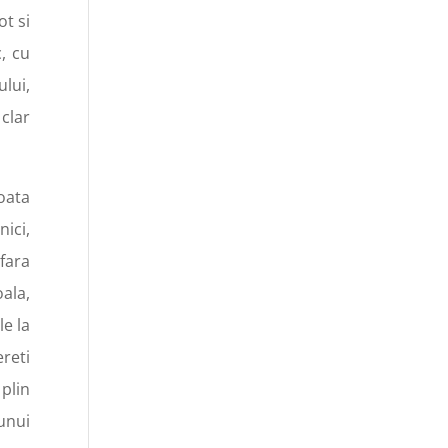
t si
, cu
lui,
 clar
oata
ici,
fara
oala,
le la
reti
plin
unui