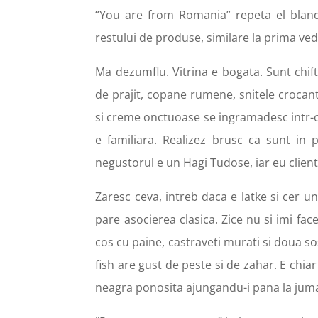
“You are from Romania” repeta el bland
restului de produse, similare la prima ve
Ma dezumflu. Vitrina e bogata. Sunt chift
de prajit, copane rumene, snitele crocante
si creme onctuoase se ingramadesc intr-o
e familiara. Realizez brusc ca sunt in 
negustorul e un Hagi Tudose, iar eu client 
Zaresc ceva, intreb daca e latke si cer 
pare asocierea clasica. Zice nu si imi f
cos cu paine, castraveti murati si doua s
fish are gust de peste si de zahar. E chi
neagra ponosita ajungandu-i pana la jumat