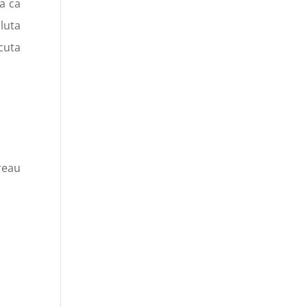
a ca
pluta
cuta
reau