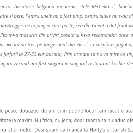
aza: bucatarie belgiana moderna, stele Michelin si, bineinte
ufre si bere. Pentru unele nu a fost timp, pentru altele nu s-au al
ida din Brugges ne impingea spre paste, cea din Ghent a dat frantu
xelles mi-a masurat din priviri poseta si ne-a recomandat orice 
iu aveam sa trec pe langa unul din ele si sa suspin a paguba
u farfurii la 27-33 eur bucata). Prin urmare sa nu va mire ca si
ingura zi cand am fost singura in singurul restaurant kosher de
e peste douazeci de ani si in putine locuri am facut-o ata
itate la maxim. Nu frica, nu jena; doar teama sa nu aduc of
nu stiu multe. Desi stiam ca manca la Hoffy’s si turisti (c