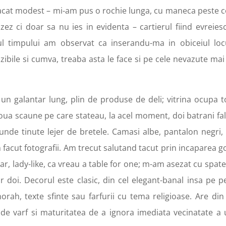
cat modest – mi-am pus o rochie lunga, cu maneca peste co
ez ci doar sa nu ies in evidenta – cartierul fiind evreiesc
gul timpului am observat ca inserandu-ma in obiceiul locu
vizibile si cumva, treaba asta le face si pe cele nevazute mai
un galantar lung, plin de produse de deli; vitrina ocupa t
ua scaune pe care stateau, la acel moment, doi batrani faln
tunde tinute lejer de bretele. Camasi albe, pantalon negri, 
 facut fotografii. Am trecut salutand tacut prin incaparea g
ar, lady-like, ca vreau a table for one; m-am asezat cu spate
r doi. Decorul este clasic, din cel elegant-banal insa pe pe
h, texte sfinte sau farfurii cu tema religioase. Are din 
 de varf si maturitatea de a ignora imediata vecinatate a 