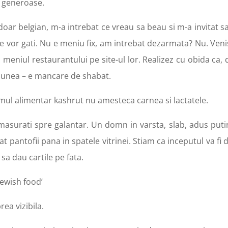
e generoase.
oar belgian, m-a intrebat ce vreau sa beau si m-a invitat sa
i le vor gati. Nu e meniu fix, am intrebat dezarmata? Nu. Ve
 meniul restaurantului pe site-ul lor. Realizez cu obida ca,
t lunea – e mancare de shabat.
emul alimentar kashrut nu amesteca carnea si lactatele.
asurati spre galantar. Un domn in varsta, slab, adus puti
t pantofii pana in spatele vitrinei. Stiam ca inceputul va fi di
sa dau cartile pe fata.
Jewish food’
ea vizibila.