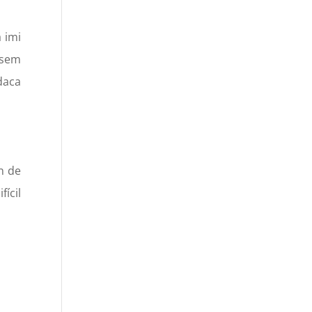
 imi
nisem
 daca
n de
fícil