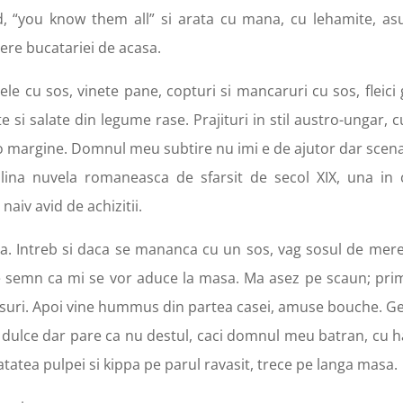
, “you know them all” si arata cu mana, cu lehamite, as
dere bucatariei de acasa.
ele cu sos, vinete pane, copturi si mancaruri cu sos, fleici
 si salate din legume rase. Prajituri in stil austro-ungar, c
 margine. Domnul meu subtire nu imi e de ajutor dar scena
plina nuvela romaneasca de sfarsit de secol XIX, una in 
naiv avid de achizitii.
una. Intreb si daca se mananca cu un sos, vag sosul de mere
ace semn ca mi se vor aduce la masa. Ma asez pe scaun; pri
osuri. Apoi vine hummus din partea casei, amuse bouche. Gef
ar dulce dar pare ca nu destul, caci domnul meu batran, cu h
atea pulpei si kippa pe parul ravasit, trece pe langa masa.