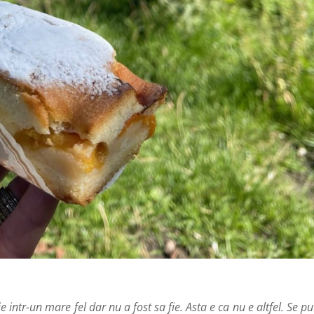
 intr-un mare fel dar nu a fost sa fie. Asta e ca nu e altfel. Se p