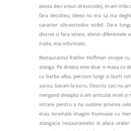
exista deci vreun dresscode), m-am imbra
fara decolteu; ideea nu era sa ma deghiz
caracter ultraortodox vizibil. De-a lun
discret si fara stress, elimin diferentele 
traite, mai informate.
Restaurantul fratilor Hoffman incepe cu 
stanga. Pe drepta este doar o masa cu do
cu barba alba, perciuni lungi si burti ro
sacou; bacani la lucru. Descriu caci nu am
mergand dreapta si am articulat incet si r
intrare pentru a nu sustine privirea celo
erau inramate imagini frumoase cu menora
stangacia restaurantelor in afara orelor