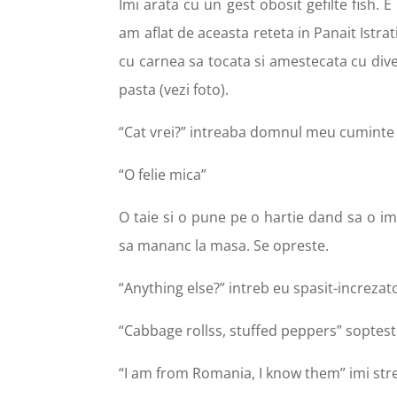
Imi arata cu un gest obosit gefilte fish.
am aflat de aceasta reteta in Panait Istrat
cu carnea sa tocata si amestecata cu dive
pasta (vezi foto).
“Cat vrei?” intreaba domnul meu cuminte s
“O felie mica”
O taie si o pune pe o hartie dand sa o im
sa mananc la masa. Se opreste.
“Anything else?” intreb eu spasit-increzat
“Cabbage rollss, stuffed peppers” soptest
“I am from Romania, I know them” imi str