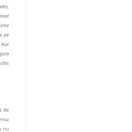
les,
iniat
zisme
de pe
; Aux
ngura
schis
t de
ensa
a nu