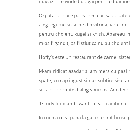
magazin ce vinde budigai pentru doamn
Ospatarul, care parea secular sau poate d
aleg legume si carne din vitrina, iar ei m
pentru cholent, kugel si knish. Apareau in
m-as fi gandit, as fi stiut ca nu au cholen
Hoffy’s este un restaurant de carne, sist
M-am ridicat asadar si am mers cu pasi m
spate, cu cap ingust si nas subtire si-a tara
si ca nu promite dialog spumos. Am decis 
‘I study food and I want to eat traditional 
In rochia mea pana la gat ma simt brusc pr