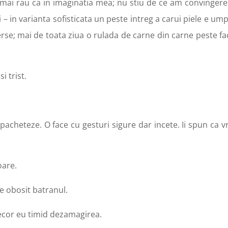
 E mai rau ca in imaginatia mea; nu stiu de ce am convingere
i – in varianta sofisticata un peste intreg a carui piele e um
rse; mai de toata ziua o rulada de carne din carne peste fa
i trist.
pacheteze. O face cu gesturi sigure dar incete. Ii spun ca v
oare.
e obosit batranul.
ecor eu timid dezamagirea.