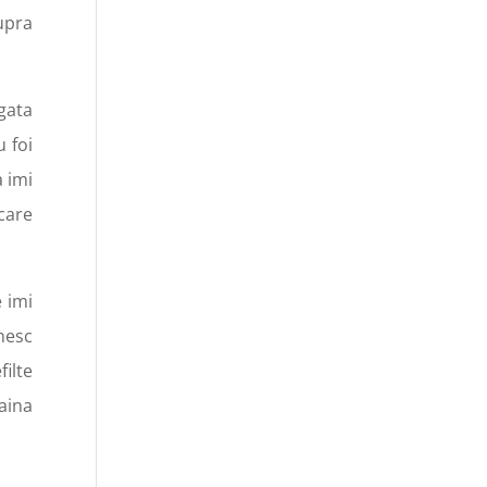
upra
 gata
u foi
 imi
care
 imi
mesc
ilte
aina