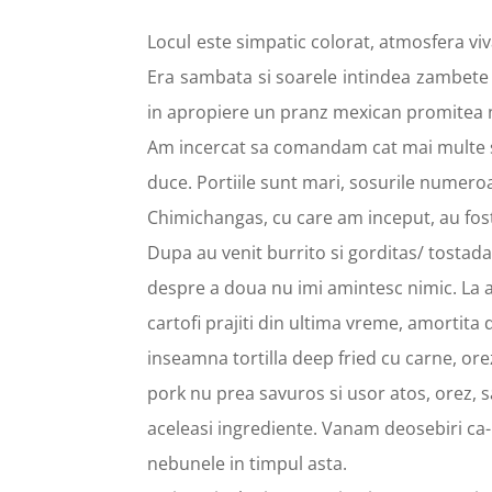
Locul este simpatic colorat, atmosfera vi
Era sambata si soarele intindea zambete d
in apropiere un pranz mexican promitea n
Am incercat sa comandam cat mai multe si
duce. Portiile sunt mari, sosurile numeroas
Chimichangas, cu care am inceput, au fost 
Dupa au venit burrito si gorditas/ tostada
despre a doua nu imi amintesc nimic. La a
cartofi prajiti din ultima vreme, amortita
inseamna tortilla deep fried cu carne, orez
pork nu prea savuros si usor atos, orez, s
aceleasi ingrediente. Vanam deosebiri ca-n
nebunele in timpul asta.