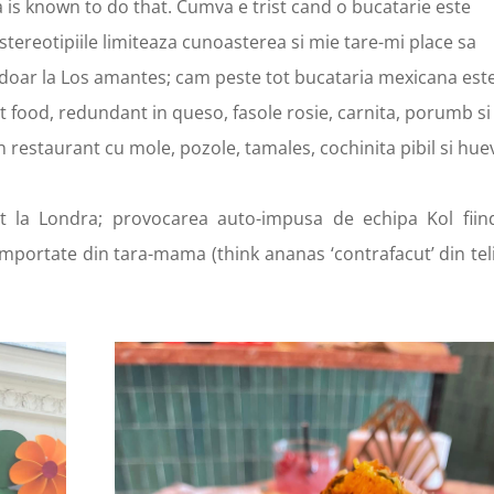
ta is known to do that. Cumva e trist cand o bucatarie este
tereotipiile limiteaza cunoasterea si mie tare-mi place sa
a doar la Los amantes; cam peste tot bucataria mexicana est
 food, redundant in queso, fasole rosie, carnita, porumb si
 un restaurant cu mole, pozole, tamales, cochinita pibil si hu
t la Londra; provocarea auto-impusa de echipa Kol fiin
portate din tara-mama (think ananas ‘contrafacut’ din teli