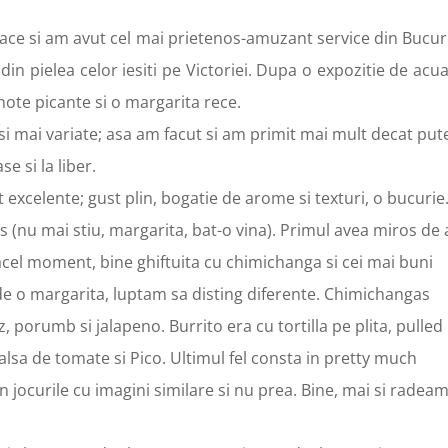
vace si am avut cel mai prietenos-amuzant service din Bucure
in pielea celor iesiti pe Victoriei. Dupa o expozitie de acu
ote picante si o margarita rece.
 mai variate; asa am facut si am primit mai mult decat pu
e si la liber.
excelente; gust plin, bogatie de arome si texturi, o bucurie
s (nu mai stiu, margarita, bat-o vina). Primul avea miros de 
cel moment, bine ghiftuita cu chimichanga si cei mai buni
 de o margarita, luptam sa disting diferente. Chimichangas
, porumb si jalapeno. Burrito era cu tortilla pe plita, pulled
alsa de tomate si Pico. Ultimul fel consta in pretty much
 jocurile cu imagini similare si nu prea. Bine, mai si radea