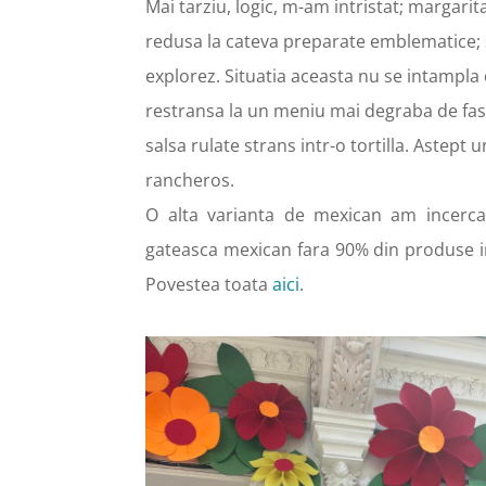
Mai tarziu, logic, m-am intristat; margari
redusa la cateva preparate emblematice; s
explorez. Situatia aceasta nu se intampl
restransa la un meniu mai degraba de fast
salsa rulate strans intr-o tortilla. Astept
rancheros.
O alta varianta de mexican am incerca
gateasca mexican fara 90% din produse im
Povestea toata
aici
.