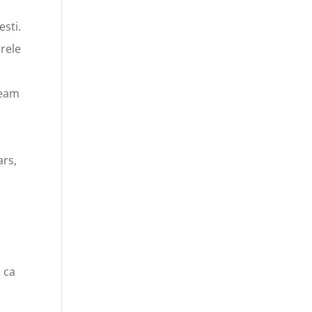
sti.
arele
team
.
ars,
m ca