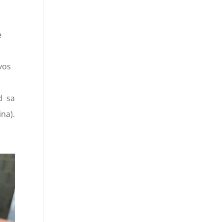
e
evos
d sa
na).