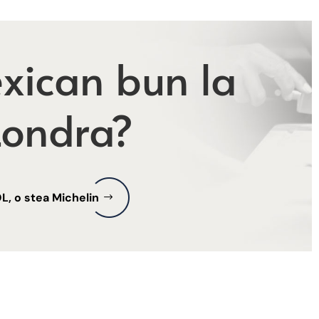
xican bun la
Londra?
L, o stea Michelin