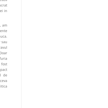
ucrat
ei in
c, am
mente
nuca.
r sau
ravul
 Doar
furia
 fost
mpact
ul de
 ceva
itica