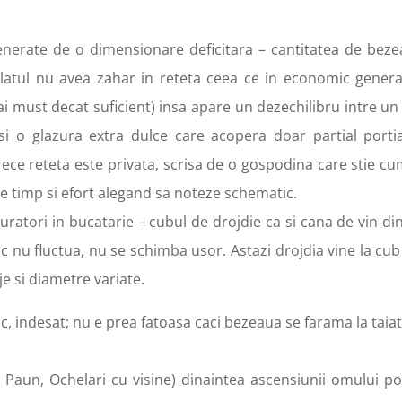
erate de o dimensionare deficitara – cantitatea de beze
latul nu avea zahar in reteta ceea ce in economic genera
i must decat suficient) insa apare un dezechilibru intre un 
 si o glazura extra dulce care acopera doar partial
porti
rece reteta este privata, scrisa de o gospodina care stie cu
te timp si efort alegand sa noteze schematic.
uratori in bucatarie –
c
ubul de drojdie ca si cana de vin di
ic nu fluctua, nu se schimba usor. Astazi drojdia vine la cu
e si diametre variate.
sc, indesat
; n
u e prea fatoasa caci bezeaua se farama la taiat
Paun, Ochelari cu visine) dinaintea ascensiunii omului poli