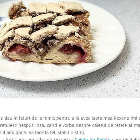
ma dau in laturi de la nimic pentru a le avea (sora mea Roxana imi 
retuiesc nespus insa, cand e vorba despre caietul de retete al m
il am; dar si ea face la fel, stati linistiti).
 a fost cand am aflat de proiectul
Caiete de Rețete
care digitali