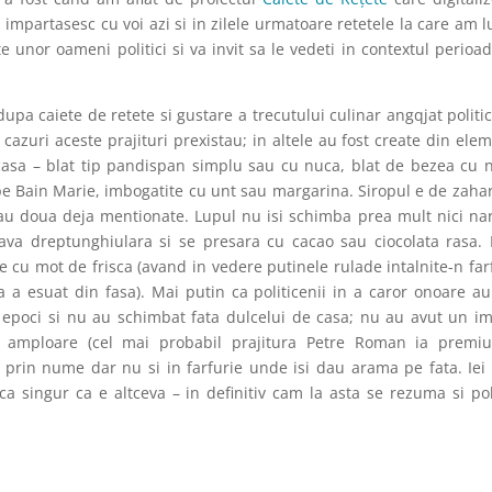
impartasesc cu voi azi si in zilele urmatoare retetele la care am l
ate unor oameni politici si va invit sa le vedeti in contextul perioad
 dupa caiete de retete si gustare a trecutului culinar angqjat politi
cazuri aceste prajituri prexistau; in altele au fost create din ele
casa – blat tip pandispan simplu sau cu nuca, blat de bezea cu 
 pe Bain Marie, imbogatite cu unt sau margarina. Siropul e de zaha
sau doua deja mentionate. Lupul nu isi schimba prea mult nici na
 tava dreptunghiulara si se presara cu cacao sau ciocolata rasa.
e cu mot de frisca (avand in ve
d
ere putinele rulade intalnite-n far
 esuat din fasa). Mai putin ca politicenii in a caror onoare au
 epoci si nu au schimbat fata dulcelui de casa; nu au avut un i
de amploare (cel mai probabil prajitura Petre Roman ia premi
d prin nume dar nu si in farfurie unde isi dau arama pe fata. Iei
 ca singur ca e altceva – in definitiv cam la asta se rezuma si pol