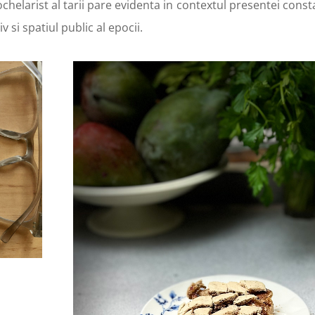
chelarist al tarii pare evidenta in contextul presentei cons
v si spatiul public al epocii.