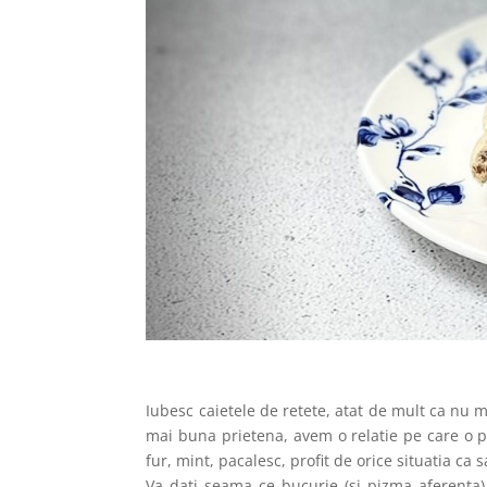
Iubesc caietele de retete, atat de mult ca nu 
mai buna prietena, avem o relatie pe care o p
fur, mint, pacalesc, profit de orice situatia ca sa 
Va dati seama ce bucurie (si pizma aferenta)