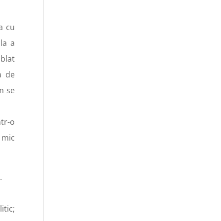
a cu
la a
blat
a de
m se
ntr-o
b mic
.
tic;