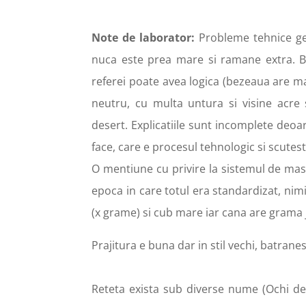
Note de laborator:
Probleme tehnice gen
nuca este prea mare si ramane extra. B
referei poate avea logica (bezeaua are ma
neutru, cu multa untura si visine acre
desert.
Explicatiile sunt incomplete deoa
face, care e procesul tehnologic si scutes
O mentiune cu privire la sistemul de mas
epoca in care totul era standardizat, nim
(x grame) si cub mare iar cana are grama j
Prajitura e b
una dar in stil vechi, batrane
Reteta exista sub diverse nume (Ochi de 