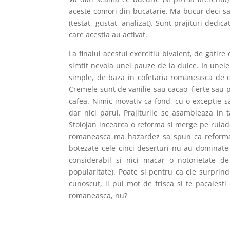
aceste comori din bucatarie. Ma bucur deci sa 
(testat, gustat, analizat). Sunt prajituri dedic
care acestia au activat.
La finalul acestui exercitiu bivalent, de gatire
simtit nevoia unei pauze de la dulce. In unele 
simple, de baza in cofetaria romaneasca de 
Cremele sunt de vanilie sau cacao, fierte sau
cafea. Nimic inovativ ca fond, cu o exceptie 
dar nici parul. Prajiturile se asambleaza in
Stolojan incearca o reforma si merge pe rulad
romaneasca ma hazardez sa spun ca reforma a
botezate cele cinci deserturi nu au dominate
considerabil si nici macar o notorietate 
popularitate). Poate si pentru ca ele surprin
cunoscut, ii pui mot de frisca si te pacalesti
romaneasca, nu?