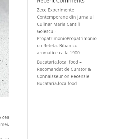
Recent Comments
Zece Experimente
Contemporane din Jurnalul
Culinar Maria Cantili
Golescu -
PropatrimonioPropatrimonio
on
Reteta: Biban cu
aromatice ca la 1900
Bucataria.local food –
Recomandat de Curator &
Connaisseur
on
Recenzie:
Bucataria.localfood
e cea
amei,
zeaza