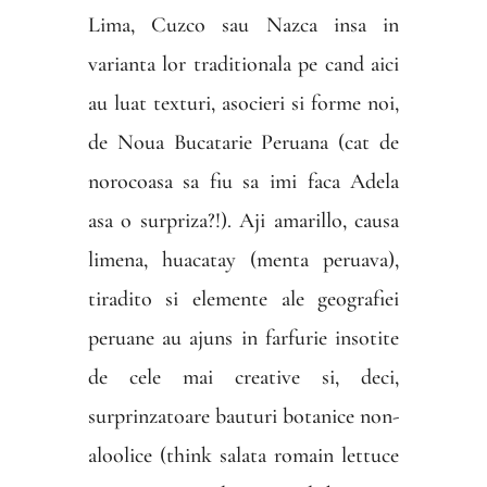
Lima, Cuzco sau Nazca insa in
varianta lor traditionala pe cand aici
au luat texturi, asocieri si forme noi,
de Noua Bucatarie Peruana (cat de
norocoasa sa fiu sa imi faca Adela
asa o surpriza?!). Aji amarillo, causa
limena, huacatay (menta peruava),
tiradito si elemente ale geografiei
peruane au ajuns in farfurie insotite
de cele mai creative si, deci,
surprinzatoare bauturi botanice non-
aloolice (think salata romain lettuce