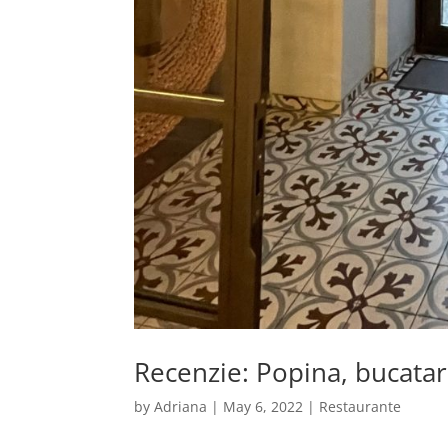
Recenzie: Popina, bucatar
by
Adriana
|
May 6, 2022
|
Restaurante