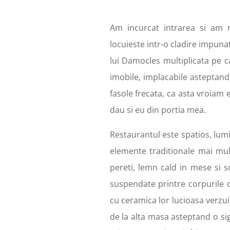
Am incurcat intrarea si am r
locuieste intr-o cladire impuna
lui Damocles multiplicata pe c
imobile, implacabile asteptand
fasole frecata, ca asta vroiam eu,
dau si eu din portia mea.
Restaurantul este spatios, lumi
elemente traditionale mai mul
pereti, lemn cald in mese si 
suspendate printre corpurile de
cu ceramica lor lucioasa verzu
de la alta masa asteptand o si