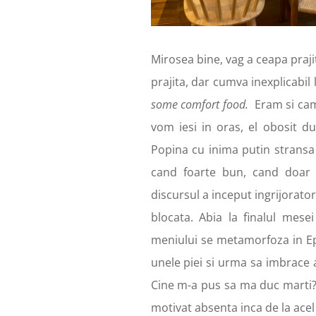
Mirosea bine, vag a ceapa praji
prajita, dar cumva inexplicabil
some comfort food.
Eram si ca
vom iesi in oras, el obosit 
Popina cu inima putin stransa 
cand foarte bun, cand doar 
discursul a inceput ingrijorator
blocata. Abia la finalul mese
meniului se metamorfoza in Ep
unele piei si urma sa imbrace
Cine m-a pus sa ma duc marti?! 
motivat absenta inca de la ac