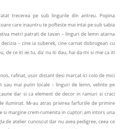
atat trecerea pe sub lingurile din antreu. Popina
toare care inauntru te pofteste mai intai pe sub sabia
ativa metri patrati de tavan – linguri de lemn atarna
 decizia – cine ia suberek, cine carnat dobrogean cu
 de ce iti iei tu, da’ nu iti dau, hai da-mi si mie ca iti
nos, rafinat, usor distant desi marcat ici colo de mici
t sau mai putin locale – linguri de lemn, velinte pe
scaune dar si ca element de decor in ramuri si craci
 iluminat. Mi-au atras privirea farfuriile de primire
ie si margine crem-rumenita in cuptor; am intors una
gla de atelier cunoscut dar nu avea pedigree, ceea ce