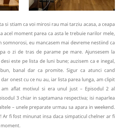
ta si stiam ca voi mirosi rau mai tarziu acasa, a ceapa
 la acel moment parea ca asta le trebuie narilor mele,
m somnorosi, eu mancasem mai devreme nestiind ca
dupa o zi de tras de parame pe mare. Ajunsesem la
desi este pe lista de luni bune; auzisem ca e inegal,
bun, banal dar ca promite. Sigur ca atunci cand
 dar onest cu ce nu au, iar lista parea lunga, am clipit
i am aflat motivul si era unul just – Episodul 2 al
isodul 3 chiar in saptamana respectiva; isi naparlea
 altele – unele preparate urmau sa apara in weekend.
Ar fi fost minunat insa daca simpaticul chelner ar fi
el moment.