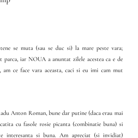
stene se muta (sau se duc si) la mare peste vara;
t parca, iar NOUA a anuntat zilele acestea ca e de
e, am ce face vara aceasta, caci si eu imi cam mut
 Radu Anton Roman, bune dar putine (daca erau mai
acatita cu fasole rosie picanta (combinatie buna) si
e interesanta si buna. Am apreciat (si invidiat)