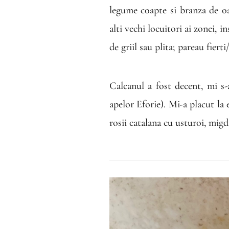
legume coapte si branza de oa
alti vechi locuitori ai zonei, i
de griil sau plita; pareau fierti
Calcanul a fost decent, mi s-
apelor Eforie). Mi-a placut la
rosii catalana cu usturoi, migd