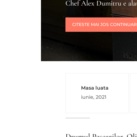
Chef Alex Dumitru e alat
CITESTE MAI JOS CONTINUA
Masa luata
iunie, 2021
Drumul Pescarilor, Ol