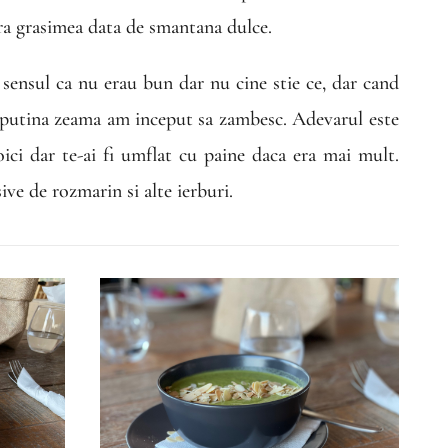
ara grasimea data de smantana dulce.
n sensul ca nu erau bun dar nu cine stie ce, dar cand
ut putina zeama am inceput sa zambesc. Adevarul este
oici dar te-ai fi umflat cu paine daca era mai mult.
ve de rozmarin si alte ierburi.