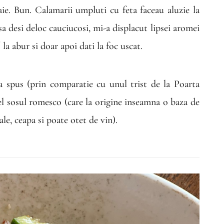
ie. Bun. Calamarii umpluti cu feta faceau aluzie la
nsa desi deloc cauciucosi, mi-a displacut lipsei aromei
/ la abur si doar apoi dati la foc uscat.
a spus (prin comparatie cu unul trist de la Poarta
 el sosul romesco (care la origine inseamna o baza de
ale, ceapa si poate otet de vin).