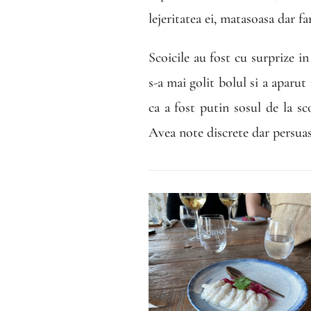
lejeritatea ei, matasoasa dar f
Scoicile au fost cu surprize i
s-a mai golit bolul si a apar
ca a fost putin sosul de la sc
Avea note discrete dar persuasi