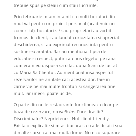
trebuie spus pe sleau cum stau lucrurile.
Prin februarie m-am intalnit cu multi bucatari din
noul val pentru un proiect personal (academic nu
comercial); bucatari si/ sau proprietari au vorbit
frumos de client, i-au laudat curiozitatea si apreciat
deschiderea, si-au exprimat recunostinta pentru
sustinerea aratata. Rar au mentionat lipsa de
educatie si respect, putini au pus degetul pe rana
cum eram eu dispusa sa o fac dupa 6 ani de lucrat
cu Maria Sa Clientul. Au mentionat insa aspectul
rezervarilor ne-anulate caci acestea dor, taie in
carne vie pe mai multe fronturi si sangerarea tine
mult, iar uneori poate ucide.
O parte din noile restaurante functioneaza doar pe
baza de rezervare; no
walk-ins
. Pare drastic?
Discriminator? Neprietenos. Not client friendly.
Exista o explicatie si m-as bucura sa o afle de aici sua
din alte surse cat mai multa lume. Nu e cu suparare