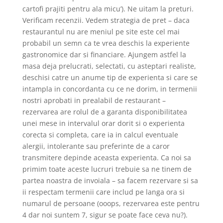
cartofi prajiti pentru ala micu’). Ne uitam la preturi.
Verificam recenzii. Vedem strategia de pret – daca
restaurantul nu are meniul pe site este cel mai
probabil un semn ca te vrea deschis la experiente
gastronomice dar si financiare. Ajungem astfel la
masa deja prelucrati, selectati, cu asteptari realiste,
deschisi catre un anume tip de experienta si care se
intampla in concordanta cu ce ne dorim, in termenii
nostri aprobati in prealabil de restaurant –
rezervarea are rolul de a garanta disponibilitatea
unei mese in intervalul orar dorit si o experienta
corecta si completa, care ia in calcul eventuale
alergii, intolerante sau preferinte de a caror
transmitere depinde aceasta experienta. Ca noi sa
primim toate aceste lucruri trebuie sa ne tinem de
partea noastra de invoiala – sa facem rezervare si sa
ii respectam termenii care includ pe langa ora si
numarul de persoane (ooops, rezervarea este pentru
4 dar noi suntem 7, sigur se poate face ceva nu?).