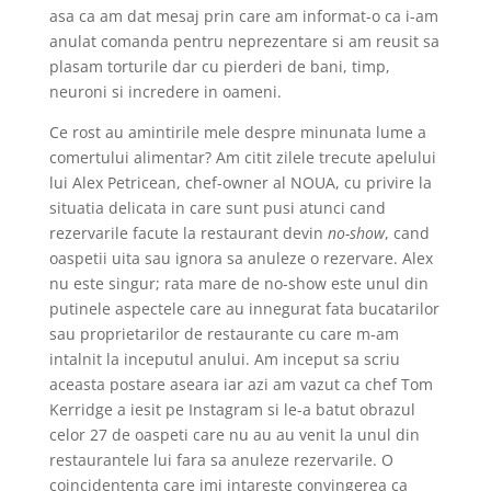
asa ca am dat mesaj prin care am informat-o ca i-am
anulat comanda pentru neprezentare si am reusit sa
plasam torturile dar cu pierderi de bani, timp,
neuroni si incredere in oameni.
Ce rost au amintirile mele despre minunata lume a
comertului alimentar? Am citit zilele trecute apelului
lui Alex Petricean, chef-owner al NOUA, cu privire la
situatia delicata in care sunt pusi atunci cand
rezervarile facute la restaurant devin
no-show
, cand
oaspetii uita sau ignora sa anuleze o rezervare. Alex
nu este singur; rata mare de no-show este unul din
putinele aspectele care au innegurat fata bucatarilor
sau proprietarilor de restaurante cu care m-am
intalnit la inceputul anului. Am inceput sa scriu
aceasta postare aseara iar azi am vazut ca chef Tom
Kerridge a iesit pe Instagram si le-a batut obrazul
celor 27 de oaspeti care nu au au venit la unul din
restaurantele lui fara sa anuleze rezervarile. O
coincidententa care imi intareste convingerea ca