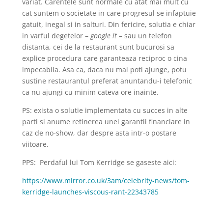
variat. Carentele sunt normale cu atat mai mult cu
cat suntem o societate in care progresul se infaptuie
gatuit, inegal si in salturi. Din fericire, solutia e chiar
in varful degetelor –
google it
– sau un telefon
distanta, cei de la restaurant sunt bucurosi sa
explice procedura care garanteaza reciproc o cina
impecabila. Asa ca, daca nu mai poti ajunge, potu
sustine restaurantul preferat anuntandu-i telefonic
ca nu ajungi cu minim cateva ore inainte.
PS: exista o solutie implementata cu succes in alte
parti si anume retinerea unei garantii financiare in
caz de no-show, dar despre asta intr-o postare
viitoare.
PPS: Perdaful lui Tom Kerridge se gaseste aici:
https://www.mirror.co.uk/3am/celebrity-news/tom-
kerridge-launches-viscous-rant-22343785