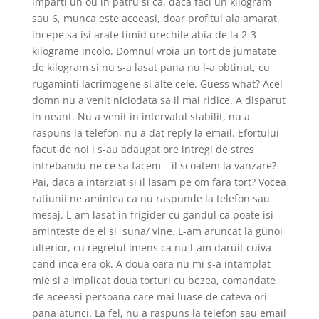
imparti un ou in patru si ca, daca faci un kilogram
sau 6, munca este aceeasi, doar profitul ala amarat
incepe sa isi arate timid urechile abia de la 2-3
kilograme incolo. Domnul vroia un tort de jumatate
de kilogram si nu s-a lasat pana nu l-a obtinut, cu
rugaminti lacrimogene si alte cele. Guess what? Acel
domn nu a venit niciodata sa il mai ridice. A disparut
in neant. Nu a venit in intervalul stabilit, nu a
raspuns la telefon, nu a dat reply la email. Efortului
facut de noi i s-au adaugat ore intregi de stres
intrebandu-ne ce sa facem – il scoatem la vanzare?
Pai, daca a intarziat si il lasam pe om fara tort? Vocea
ratiunii ne amintea ca nu raspunde la telefon sau
mesaj. L-am lasat in frigider cu gandul ca poate isi
aminteste de el si
suna/ vine. L-am aruncat la gunoi
ulterior, cu regretul imens ca nu l-am daruit cuiva
cand inca era ok. A doua oara nu mi s-a intamplat
mie si a implicat doua torturi cu bezea, comandate
de aceeasi persoana care mai luase de cateva ori
pana atunci. La fel, nu a raspuns la telefon sau email