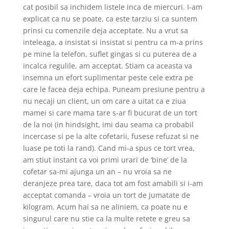
cat posibil sa inchidem listele inca de miercuri. I-am
explicat ca nu se poate, ca este tarziu si ca suntem
prinsi cu comenzile deja acceptate. Nu a vrut sa
inteleaga, a insistat si insistat si pentru ca m-a prins
pe mine la telefon, suflet gingas si cu puterea de a
incalca regulile, am acceptat. Stiam ca aceasta va
insemna un efort suplimentar peste cele extra pe
care le facea deja echipa. Puneam presiune pentru a
nu necaji un client, un om care a uitat ca e ziua
mamei si care mama tare s-ar fi bucurat de un tort
de la noi (in hindsight, imi dau seama ca probabil
incercase si pe la alte cofetarii, fusese refuzat si ne
luase pe toti la rand). Cand mi-a spus ce tort vrea,
am stiut instant ca voi primi urari de ‘bine’ de la
cofetar sa-mi ajunga un an – nu vroia sa ne
deranjeze prea tare, daca tot am fost amabili si i-am
acceptat comanda – vroia un tort de jumatate de
kilogram. Acum hai sa ne aliniem, ca poate nu e
singurul care nu stie ca la multe retete e greu sa