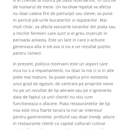
si el chemat la munca pe baza rezervarilor, in functie
de numarul de mese. Un
no-show
repetat va afecta
nu doar cateva fire de patrunjel sau stevie; va pune
in pericol
job
-urile bucatarilor si ospatarilor. Mai
mult chiar, va afecta vanzarile taranilor din piata sau
a micilor fermieri care sunt si ei greu incercati in
perioada aceasta. Este un lant in care o actiune
genereaza alta si tot asa si nu e un rezultat pozitiv
pentru nimeni.
In prezent, politica rezervarii este un aspect care
inca nu s-a impamantenit, nu doar la noi ci si in alte
piete mai mature. Se poate explica prin existenta
unui grad de egoism, de centrare pe propriile nevoi
nu pe un rezultat de tip
win-win
sau pe o ignoranta
data de faptul ca unii clientii nu stiu cum
functioneaza o afacere. Piata restaurantelor de tip
nou este inca foarte tanara la noi iar interesul
pentru gastronomie, profund sau doar
trendy
, aduce
in restaurante clienti cu capital cultural/ culinar