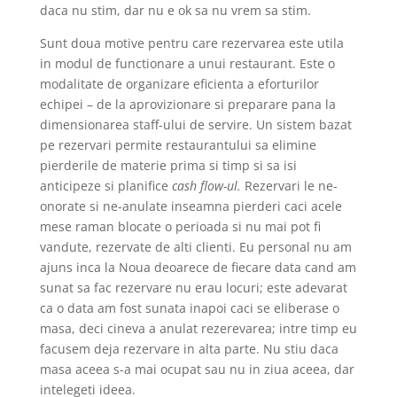
daca nu stim, dar nu e ok sa nu vrem sa stim.
Sunt doua motive pentru care rezervarea este utila
in modul de functionare a unui restaurant. Este o
modalitate de organizare eficienta a eforturilor
echipei – de la aprovizionare si preparare pana la
dimensionarea staff-ului de servire. Un sistem bazat
pe rezervari permite restaurantului sa elimine
pierderile de materie prima si timp si sa isi
anticipeze si planifice
cash flow-ul.
Rezervari le ne-
onorate si ne-anulate inseamna pierderi caci acele
mese raman blocate o perioada si nu mai pot fi
vandute, rezervate de alti clienti. Eu personal nu am
ajuns inca la Noua deoarece de fiecare data cand am
sunat sa fac rezervare nu erau locuri; este adevarat
ca o data am fost sunata inapoi caci se eliberase o
masa, deci cineva a anulat rezerevarea; intre timp eu
facusem deja rezervare in alta parte. Nu stiu daca
masa aceea s-a mai ocupat sau nu in ziua aceea, dar
intelegeti ideea.