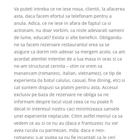
Va puteti intreba ce ne iese noua, clientii, la afacerea
asta, daca facem efortul sa telefonam pentru a
anula. Adica, ce ne iese in afara de faptul ca si
actionam, nu doar vorbim, ca niste adevarati oameni
de lume, educati? Exista si alte beneficii. Obligandu-
ne sa facem rezervare restaurantul vrea sa se
asigure ca dorim intr-adevar sa mergem acolo, ca am
acordat atentiei intentiei de a lua masa in oras si ca
ne-am structurat cerinta – stim ce vrem sa
manancam (romanesc, italian, vietnamez), ce tip de
experienta (la botul calului, casual, fine dining, etc) si
cat suntem dispusi sa platim pentru asta. Accesul
exclusiv pe baza de rezervare ne obliga sa ne
informam despre locul vizat ceea ce nu poate fi
decat in interesul nostru caci minimizeaza sansele
unei experiente neplacute. Citim astfel meniul ca sa
vedem ce au si ce nu au (daca e frantuzesc nu vor
avea rucola cu parmezan, mda; daca e neo-
romanesc s-ar putea sa nu fie incantati ca le ceri