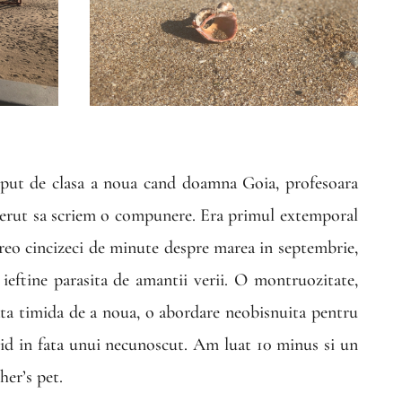
ceput de clasa a noua cand doamna Goia, profesoara
cerut sa scriem o compunere. Era primul extemporal
vreo cincizeci de minute despre marea in septembrie,
 ieftine parasita de amantii verii. O montruozitate,
ata timida de a noua, o abordare neobisnuita pentru
id in fata unui necunoscut. Am luat 10 minus si un
her’s pet.