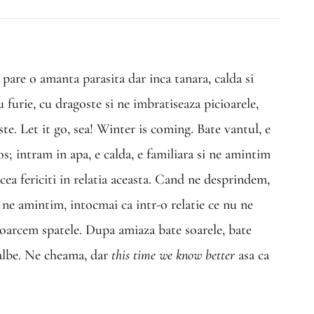
pare o amanta parasita dar inca tanara, calda si
u furie, cu dragoste si ne imbratiseaza picioarele,
te. Let it go, sea! Winter is coming. Bate vantul, e
os; intram in apa, e calda, e familiara si ne amintim
acea fericiti in relatia aceasta. Cand ne desprindem,
i ne amintim, intocmai ca intr-o relatie ce nu ne
ntoarcem spatele. Dupa amiaza bate soarele, bate
 albe. Ne cheama, dar
this time we know better
asa ca