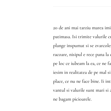
20 de ani mai tarziu marea imi 
patimasa. Isi trimite valurile c
plange inspumat si se zvarcoles
racoare, nisipul e rece pana la 
pe loc ce iubeam la ea, ce ne f
iesim in realitatea de pe mal s
place, ce nu ne face bine. Ii i
vantul si valurile sunt mari si
ne bagam picioarele.