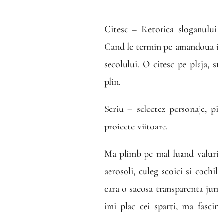
Citesc – Retorica sloganului
Cand le termin pe amandoua in
secolului. O citesc pe plaja, 
plin.
Scriu – selectez personaje, p
proiecte viitoare.
Ma plimb pe mal luand valurile
aerosoli, culeg scoici si coch
cara o sacosa transparenta ju
imi plac cei sparti, ma fasci