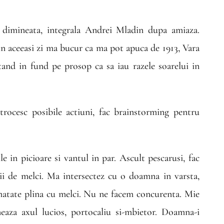
 dimineata, integrala Andrei Mladin dupa amiaza.
 aceeasi zi ma bucur ca ma pot apuca de 1913, Vara
stand in fund pe prosop ca sa iau razele soarelui in
itrocesc posibile actiuni, fac brainstorming pentru
 in picioare si vantul in par. Ascult pescarusi, fac
ilii de melci. Ma intersectez cu o doamna in varsta,
matate plina cu melci. Nu ne facem concurenta. Mie
neaza axul lucios, portocaliu si-mbietor. Doamna-i