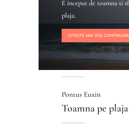
E inceput de toamna si s
plaja.
CITESTE MAI JOS CONTINUA
Pontus Euxin
Toamna pe plaja