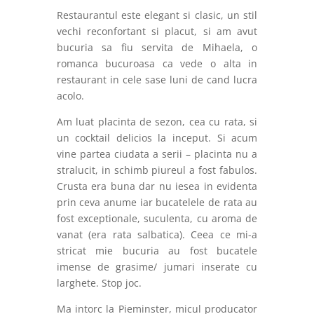
Restaurantul este elegant si clasic, un stil
vechi reconfortant si placut, si am avut
bucuria sa fiu servita de Mihaela, o
romanca bucuroasa ca vede o alta in
restaurant in cele sase luni de cand lucra
acolo.
Am luat placinta de sezon, cea cu rata, si
un cocktail delicios la inceput. Si acum
vine partea ciudata a serii – placinta nu a
stralucit, in schimb piureul a fost fabulos.
Crusta era buna dar nu iesea in evidenta
prin ceva anume iar bucatelele de rata au
fost exceptionale, suculenta, cu aroma de
vanat (era rata salbatica). Ceea ce mi-a
stricat mie bucuria au fost bucatele
imense de grasime/ jumari inserate cu
larghete. Stop joc.
Ma intorc la Pieminster, micul producator