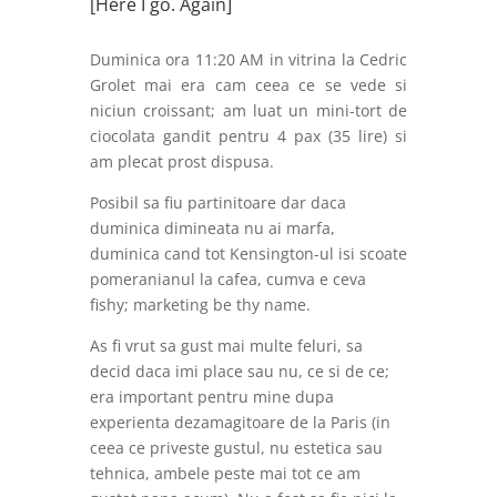
[Here I go. Again]
Duminica ora 11:20 AM in vitrina la Cedric
Grolet mai era cam ceea ce se vede si
niciun croissant; am luat un mini-tort de
ciocolata gandit pentru 4 pax (35 lire) si
am plecat prost dispusa.
Posibil sa fiu partinitoare dar daca
duminica dimineata nu ai marfa,
duminica cand tot Kensington-ul isi scoate
pomeranianul la cafea, cumva e ceva
fishy; marketing be thy name.
As fi vrut sa gust mai multe feluri, sa
decid daca imi place sau nu, ce si de ce;
era important pentru mine dupa
experienta dezamagitoare de la Paris (in
ceea ce priveste gustul, nu estetica sau
tehnica, ambele peste mai tot ce am