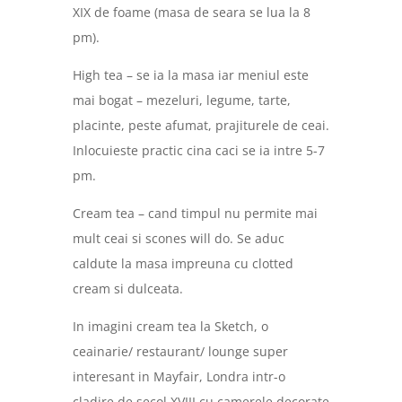
XIX de foame (masa de seara se lua la 8
pm).
High tea – se ia la masa iar meniul este
mai bogat – mezeluri, legume, tarte,
placinte, peste afumat, prajiturele de ceai.
Inlocuieste practic cina caci se ia intre 5-7
pm.
Cream tea – cand timpul nu permite mai
mult ceai si scones will do. Se aduc
caldute la masa impreuna cu clotted
cream si dulceata.
In imagini cream tea la Sketch, o
ceainarie/ restaurant/ lounge super
interesant in Mayfair, Londra intr-o
cladire de secol XVIII cu camerele decorate