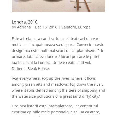
Londra, 2016
by
Adriana
|
Dec 15, 2016
|
Calatorii
,
Europa
Este a treia oara cand scriu acest text caci din varii
motive se incapataneaza sa dispara. Consecinta este
desigur ca este mult mai scurt decat planuisem. Prin
urmare, iata cateva lucruri/ locuri pe care le puteti
lua in calcul la Londra. Unde e ceata, stiti voi,
Dickens, Bleak House.
‘Fog everywhere. Fog up the river, where it flows
among green aits and meadows; fog down the river,
where it rolls defiled among the tiers of shipping and
the waterside pollutions of a great (and dirty) city.’
Ordinea listarii este intamplatoare, iar continutul
exprima opiniile mele personale, a se lua ca atare,