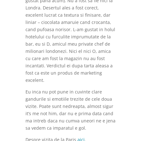
gustat pana acum). Nu a fost sa fie nici la
Londra. Desertul ales a fost corect,
excelent lucrat ca textura si finisare, dar
liniar – ciocolata amaruie cand crocanta,
cand pufoasa norisor. L-am gustat in holul
hotelului cu furculite imprumutate de la
bar, eu si D, amicul meu private chef de
milionari londonezi. Nici el nici O, amica
cu care am fost la magazin nu au fost
incantati. Verdictul ei dupa tarta aleasa a
fost ca este un produs de marketing
excelent.
Eu inca nu pot pune in cuvinte clare
gandurile si emotiile trezite de cele doua
vizite. Poate sunt nedreapta, almost sigur
it’s me not him, dar nu e prima data cand
ma intreb daca nu cumva uneori ne e jena
sa vedem ca imparatul e gol.
Despre vizita de la Paris
aici
.