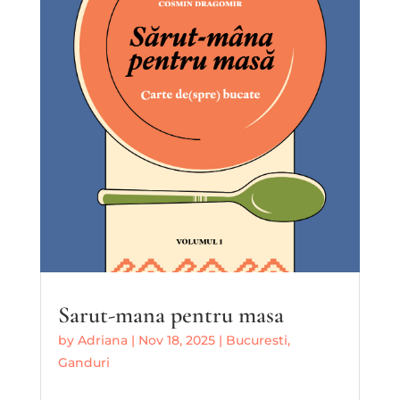
Sarut-mana pentru masa
by
Adriana
|
Nov 18, 2025
|
Bucuresti
,
Ganduri