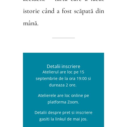
istorie când a fost scăpată din
mână.
Detalii inscriere
Atelierul are loc pe 15
septembrie de la ora 19:00 si
dureaza 2 ore.
Atelierele are loc online pe
platforma Zoom.
Detalii despre pret si inscriere
gasiti la linkul de mai jos.