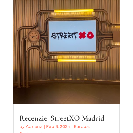
Recenzie: StreetXO Madrid
by
Adriana
|
Feb 3, 2024
|
Europa
,