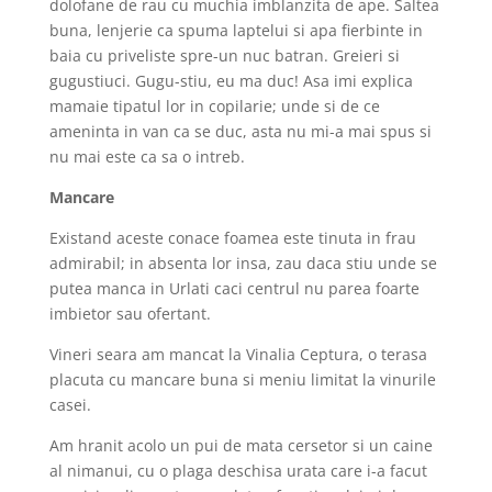
dolofane de rau cu muchia imblanzita de ape. Saltea
buna, lenjerie ca spuma laptelui si apa fierbinte in
baia cu priveliste spre-un nuc batran. Greieri si
gugustiuci. Gugu-stiu, eu ma duc! Asa imi explica
mamaie tipatul lor in copilarie; unde si de ce
ameninta in van ca se duc, asta nu mi-a mai spus si
nu mai este ca sa o intreb.
Mancare
Existand aceste conace foamea este tinuta in frau
admirabil; in absenta lor insa, zau daca stiu unde se
putea manca in Urlati caci centrul nu parea foarte
imbietor sau ofertant.
Vineri seara am mancat la Vinalia Ceptura, o terasa
placuta cu mancare buna si meniu limitat la vinurile
casei.
Am hranit acolo un pui de mata cersetor si un caine
al nimanui, cu o plaga deschisa urata care i-a facut