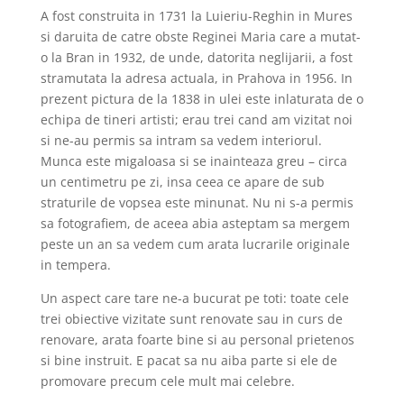
A fost construita in 1731 la Luieriu-Reghin in Mures
si daruita de catre obste Reginei Maria care a mutat-
o la Bran in 1932, de unde, datorita neglijarii, a fost
stramutata la adresa actuala, in Prahova in 1956. In
prezent pictura de la 1838 in ulei este inlaturata de o
echipa de tineri artisti; erau trei cand am vizitat noi
si ne-au permis sa intram sa vedem interiorul.
Munca este migaloasa si se inainteaza greu – circa
un centimetru pe zi, insa ceea ce apare de sub
straturile de vopsea este minunat. Nu ni s-a permis
sa fotografiem, de aceea abia asteptam sa mergem
peste un an sa vedem cum arata lucrarile originale
in tempera.
Un aspect care tare ne-a bucurat pe toti: toate cele
trei obiective vizitate sunt renovate sau in curs de
renovare, arata foarte bine si au personal prietenos
si bine instruit. E pacat sa nu aiba parte si ele de
promovare precum cele mult mai celebre.