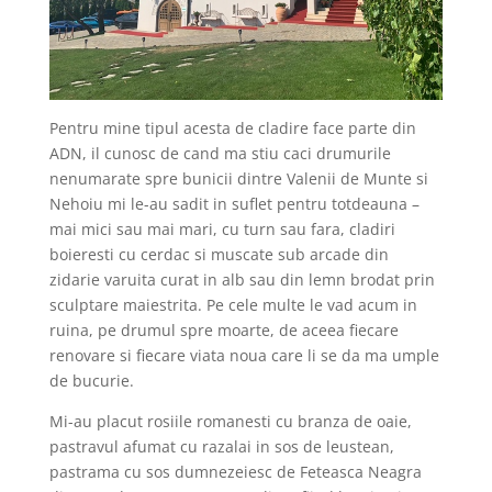
Pentru mine tipul acesta de cladire face parte din
ADN, il cunosc de cand ma stiu caci drumurile
nenumarate spre bunicii dintre Valenii de Munte si
Nehoiu mi le-au sadit in suflet pentru totdeauna –
mai mici sau mai mari, cu turn sau fara, cladiri
boieresti cu cerdac si muscate sub arcade din
zidarie varuita curat in alb sau din lemn brodat prin
sculptare maiestrita. Pe cele multe le vad acum in
ruina, pe drumul spre moarte, de aceea fiecare
renovare si fiecare viata noua care li se da ma umple
de bucurie.
Mi-au placut rosiile romanesti cu branza de oaie,
pastravul afumat cu razalai in sos de leustean,
pastrama cu sos dumnezeiesc de Feteasca Neagra