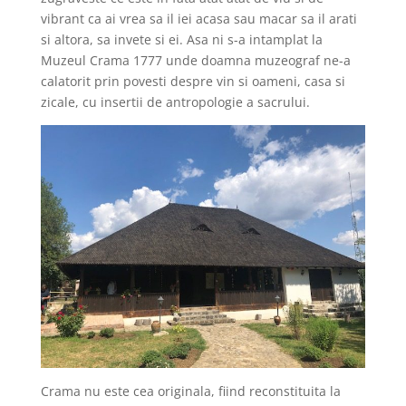
vibrant ca ai vrea sa il iei acasa sau macar sa il arati
si altora, sa invete si ei. Asa ni s-a intamplat la
Muzeul Crama 1777 unde doamna muzeograf ne-a
calatorit prin povesti despre vin si oameni, casa si
zicale, cu insertii de antropologie a sacrului.
Crama nu este cea originala, fiind reconstituita la