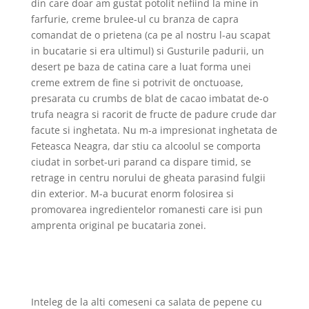
din care doar am gustat potolit nefiind la mine in
farfurie, creme brulee-ul cu branza de capra
comandat de o prietena (ca pe al nostru l-au scapat
in bucatarie si era ultimul) si Gusturile padurii, un
desert pe baza de catina care a luat forma unei
creme extrem de fine si potrivit de onctuoase,
presarata cu crumbs de blat de cacao imbatat de-o
trufa neagra si racorit de fructe de padure crude dar
facute si inghetata.
Nu m-a impresionat inghetata de
Feteasca Neagra, dar stiu ca alcoolul se comporta
ciudat in sorbet-uri parand ca dispare timid, se
retrage in centru norului de gheata parasind fulgii
din exterior. M-a bucurat enorm folosirea si
promovarea ingredientelor romanesti care isi pun
amprenta original pe bucataria zonei.
Inteleg de la alti comeseni ca salata de pepene cu