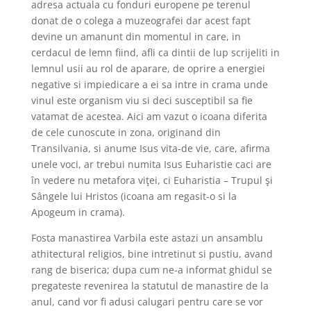
adresa actuala cu fonduri europene pe terenul
donat de o colega a muzeografei dar acest fapt
devine un amanunt din momentul in care, in
cerdacul de lemn fiind, afli ca dintii de lup scrijeliti in
lemnul usii au rol de aparare, de oprire a energiei
negative si impiedicare a ei sa intre in crama unde
vinul este organism viu si deci susceptibil sa fie
vatamat de acestea. Aici am vazut o icoana diferita
de cele cunoscute in zona, originand din
Transilvania, si anume Isus vita-de vie, care, afirma
unele voci, ar trebui numita Isus Euharistie caci
are
în ve­dere nu metafora viţei, ci Eu­ha­ris­tia – Tru­pul şi
Sângele lui Hris­tos (icoana am regasit-o si la
Apogeum in crama).
Fosta manastirea Varbila este astazi un ansamblu
athitectural religios, bine intretinut si pustiu, avand
rang de biserica; dupa cum ne-a informat ghidul se
pregateste revenirea la statutul de manastire de la
anul, cand vor fi adusi calugari pentru care se vor