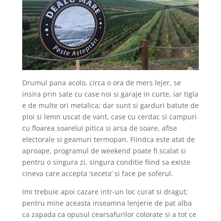
Drumul pana acolo, circa o ora de mers lejer, se
insira prin sate cu case noi si garaje in curte, iar tigla
e de multe ori metalica; dar sunt si garduri batute de
ploi si lemn uscat de vant, case cu cerdac si campuri
cu floarea soarelui pitica si arsa de soare, afise
electorale si geamuri termopan. Fiindca este atat de
aproape, programul de weekend poate fi scalat si
pentru o singura zi, singura conditie fiind sa existe
cineva care accepta ‘seceta’ si face pe soferul.
Imi trebuie apoi cazare intr-un loc curat si dragut;
pentru mine aceasta inseamna lenjerie de pat alba
ca zapada ca opusul cearsafurilor colorate si a tot ce