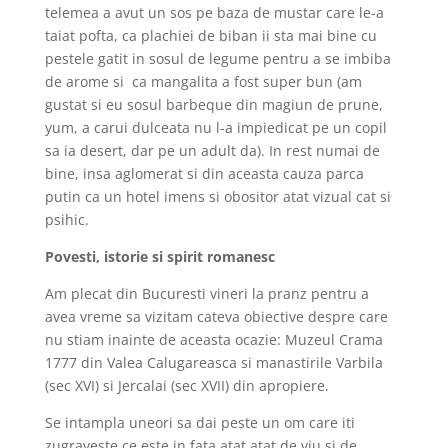
telemea a avut un sos pe baza de mustar care le-a
taiat pofta, ca plachiei de biban ii sta mai bine cu
pestele gatit in sosul de legume pentru a se imbiba
de arome si
ca
mangalita a fost super bun (am
gustat si eu sosul barbeque din magiun de prune,
yum, a carui dulceata nu l-a impiedicat pe un copil
sa ia desert, dar pe un adult da). In rest numai de
bine, insa aglomerat si din aceasta cauza parca
putin ca un hotel imens si obositor atat vizual cat si
psihic.
Povesti, istorie si spirit romanesc
Am plecat din Bucuresti vineri la pranz pentru a
avea vreme sa vizitam cateva obiective despre care
nu stiam inainte de aceasta ocazie: Muzeul Crama
1777 din Valea Calugareasca si manastirile Varbila
(sec XVI) si Jercalai (sec XVII) din apropiere.
Se intampla uneori sa dai peste un om care iti
zugraveste ce este in fata atat atat de viu si de