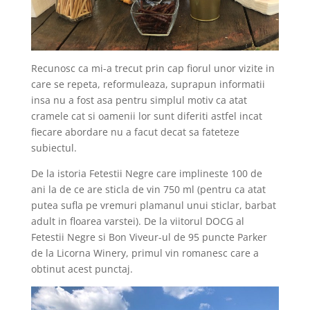
Recunosc ca mi-a trecut prin cap fiorul unor vizite in
care se repeta, reformuleaza, suprapun informatii
insa nu a fost asa pentru simplul motiv ca atat
cramele cat si oamenii lor sunt diferiti astfel incat
fiecare abordare nu a facut decat sa fateteze
subiectul.
De la istoria Fetestii Negre care implineste 100 de
ani la de ce are sticla de vin 750 ml (pentru ca atat
putea sufla pe vremuri plamanul unui sticlar, barbat
adult in floarea varstei). De la viitorul DOCG al
Fetestii Negre si Bon Viveur-ul de 95 puncte Parker
de la Licorna Winery, primul vin romanesc care a
obtinut acest punctaj.