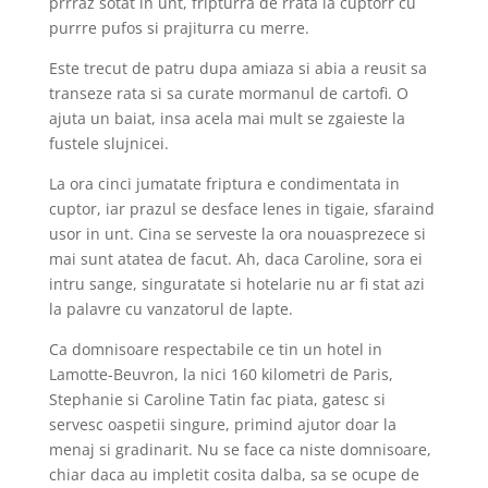
prrraz sotat in unt, fripturra de rrata la cuptorr cu
purrre pufos si prajiturra cu merre.
Este trecut de patru dupa amiaza si abia a reusit sa
transeze rata si sa curate mormanul de cartofi. O
ajuta un baiat, insa acela mai mult se zgaieste la
fustele slujnicei.
La ora cinci jumatate friptura e condimentata in
cuptor, iar prazul se desface lenes in tigaie, sfaraind
usor in unt. Cina se serveste la ora nouasprezece si
mai sunt atatea de facut. Ah, daca Caroline, sora ei
intru sange, singuratate si hotelarie nu ar fi stat azi
la palavre cu vanzatorul de lapte.
Ca domnisoare respectabile ce tin un hotel in
Lamotte-Beuvron, la nici 160 kilometri de Paris,
Stephanie si Caroline Tatin fac piata, gatesc si
servesc oaspetii singure, primind ajutor doar la
menaj si gradinarit. Nu se face ca niste domnisoare,
chiar daca au impletit cosita dalba, sa se ocupe de