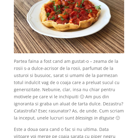
Partea faina a fost cand am gustat-o – zeama de la
rosii s-a dulce-acrisor de la rosii, parfumat de la
usturoi si busuioc, sarat si umami de la parmezan
totul indulcit vag de o coaja care a preluat sucul cu
generozitate. Nebunie, clar, insa nu chiar pentru
motivele pe care vi le inchipuiti 🙂 Am pus din
ignoranta si graba un aluat de tarta dulce. Dezastru?
Catastrofa? Esec rasunator? As, de unde. Cum scriam
la inceput, unele lucruri sunt
blessings in disguise
🙂
Este a doua oara cand o fac si nu ultima. Data
viitoare voi merge pe coaja sarata cu piper negru