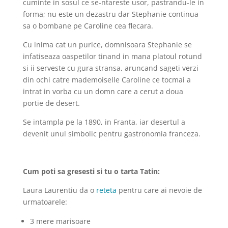
cuminte in sosul ce se-ntareste usor, pastrandu-le in
forma; nu este un dezastru dar Stephanie continua
sa o bombane pe Caroline cea flecara.
Cu inima cat un purice, domnisoara Stephanie se
infatiseaza oaspetilor tinand in mana platoul rotund
si ii serveste cu gura stransa, aruncand sageti verzi
din ochi catre mademoiselle Caroline ce tocmai a
intrat in vorba cu un domn care a cerut a doua
portie de desert.
Se intampla pe la 1890, in Franta, iar desertul a
devenit unul simbolic pentru gastronomia franceza.
Cum poti sa gresesti si tu o tarta Tatin:
Laura Laurentiu da o
reteta
pentru care ai nevoie de
urmatoarele:
3 mere marisoare