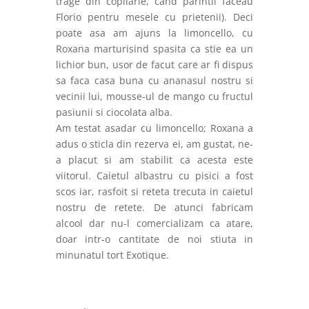
trage din copilarie, cand parintii faceau
Florio pentru mesele cu prietenii). Deci
poate asa am ajuns la limoncello, cu
Roxana marturisind spasita ca stie ea un
lichior bun, usor de facut care ar fi dispus
sa faca casa buna cu ananasul nostru si
vecinii lui, mousse-ul de mango cu fructul
pasiunii si ciocolata alba.
Am testat asadar cu limoncello; Roxana a
adus o sticla din rezerva ei, am gustat, ne-
a placut si am stabilit ca acesta este
viitorul. Caietul albastru cu pisici a fost
scos iar, rasfoit si reteta trecuta in caietul
nostru de retete. De atunci fabricam
alcool dar nu-l comercializam ca atare,
doar intr-o cantitate de noi stiuta in
minunatul tort Exotique.