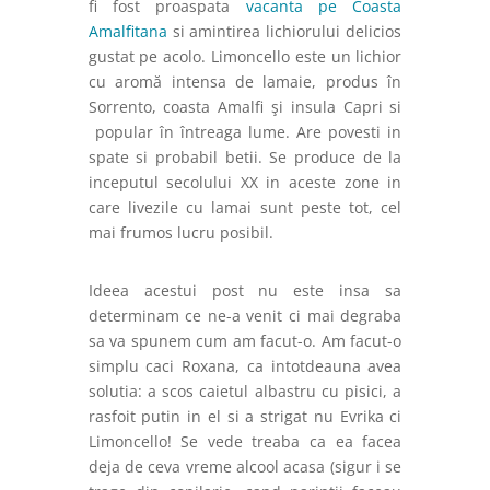
fi fost proaspata
vacanta pe Coasta
Amalfitana
si amintirea lichiorului delicios
gustat pe acolo. Limoncello este un lichior
cu aromă intensa de lamaie, produs în
Sorrento, coasta Amalfi şi insula Capri si
popular în întreaga lume. Are povesti in
spate si probabil betii. Se produce de la
inceputul secolului XX in aceste zone in
care livezile cu lamai sunt peste tot, cel
mai frumos lucru posibil.
Ideea acestui post nu este insa sa
determinam ce ne-a venit ci mai degraba
sa va spunem cum am facut-o. Am facut-o
simplu caci Roxana, ca intotdeauna avea
solutia: a scos caietul albastru cu pisici, a
rasfoit putin in el si a strigat nu Evrika ci
Limoncello! Se vede treaba ca ea facea
deja de ceva vreme alcool acasa (sigur i se