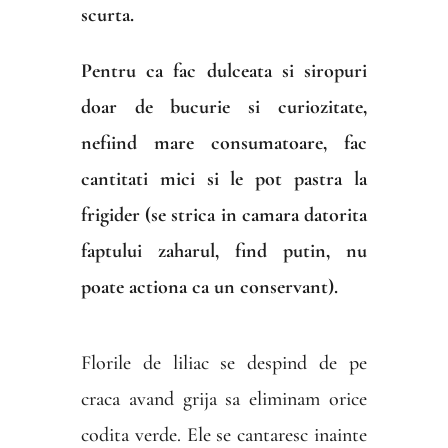
scurta.
Pentru ca fac dulceata si siropuri
doar de bucurie si curiozitate,
nefiind mare consumatoare, fac
cantitati mici si le pot pastra la
frigider (se strica in camara datorita
faptului zaharul, find putin, nu
poate actiona ca un conservant).
Florile de liliac se despind de pe
craca avand grija sa eliminam orice
codita verde. Ele se cantaresc inainte