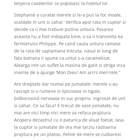
lenjeria cavalerilor ce poposesc la hotelul lor.
Stephanie a curatat merele si le-a pus la foc moale,
scaldate in unt si zahar. Verifica apoi rata in cuptor si
decide ca ii mai trebuie putina untura. Pasarea
aceasta nu a fost indopata bine, o sa ii transmita ea
fermierului Philippe. Pe cand cauta untura ramase
de la rata de saptamana trecuta, nasul ei lung de
fata batrana ii spune ca untul s-a caramelizat.
Alearga intr-un suflet la masina de gatit si striga inca
inainte de a ajunge ‘Mon Dieu! Am arrrs merrrele.”
Are dreptate dar numai pe jumatate; merele s-au
rascopt si-s rumene si lipicioase in tigaie,
bolborosind nervoase in suc propriu, ingrosat de unt
si zahar. Ce sa faca? E trecut de sase jumatate, nu
mai are nici timp nici mere sa refaca prajitura.
Acopera dezastrul cu o paturica de aluat foetat, lasa
la cuptor si jumatate de ora mai tarziu rastoarna
prajitura pe un platou. Feliile de mere se cuibaresc