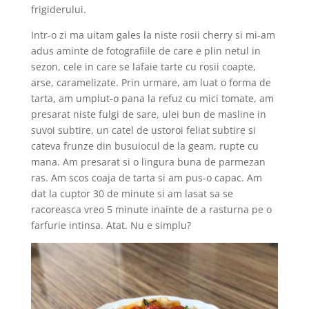
frigiderului.
Intr-o zi ma uitam gales la niste rosii cherry si mi-am
adus aminte de fotografiile de care e plin netul in
sezon, cele in care se lafaie tarte cu rosii coapte,
arse, caramelizate. Prin urmare, am luat o forma de
tarta, am umplut-o pana la refuz cu mici tomate, am
presarat niste fulgi de sare, ulei bun de masline in
suvoi subtire, un catel de ustoroi feliat subtire si
cateva frunze din busuiocul de la geam, rupte cu
mana. Am presarat si o lingura buna de parmezan
ras. Am scos coaja de tarta si am pus-o capac. Am
dat la cuptor 30 de minute si am lasat sa se
racoreasca vreo 5 minute inainte de a rasturna pe o
farfurie intinsa. Atat. Nu e simplu?