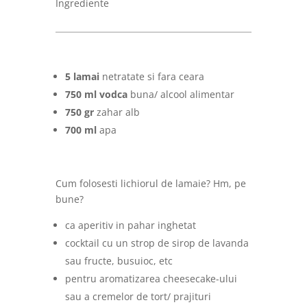
Ingrediente
5 lamai
netratate si fara ceara
750 ml vodca
buna/ alcool alimentar
750 gr
zahar alb
700 ml
apa
Cum folosesti lichiorul de lamaie? Hm, pe
bune?
ca aperitiv in pahar inghetat
cocktail cu un strop de sirop de lavanda
sau fructe, busuioc, etc
pentru aromatizarea cheesecake-ului
sau a cremelor de tort/ prajituri