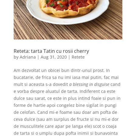
Reteta: tarta Tatin cu rosii cherry
by
Adriana
|
Aug 31, 2020
|
Retete
Am dezvoltat un obicei bun dintr-unul prost. In
bucatarie, de frica sa nu imi iasa mai putin, fac mai
mult si aceasta s-a dovedit
a blessing in disguise
cand
e vorba despre aluatul de tarta. Indiferent ca este
dulce sau sarat, ce este in plus intind foaie si pun in
forme de hartie apoi congelez bine sigilat in pungi
de celofan. Cand mi-e foame sau doar am pofta de
ceva dulce (sau am surplus de fructe si nu mi-e dor
de musculitele care apar pe langa ele) scot o coaja
de tarta si o umplu dupa pofta inimii si bunavointa