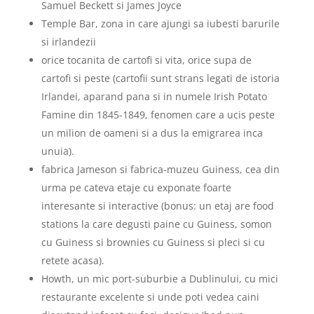
Samuel Beckett si James Joyce
Temple Bar, zona in care ajungi sa iubesti barurile
si irlandezii
orice tocanita de cartofi si vita, orice supa de
cartofi si peste (cartofii sunt strans legati de istoria
Irlandei, aparand pana si in numele Irish Potato
Famine din 1845-1849, fenomen care a ucis peste
un milion de oameni si a dus la emigrarea inca
unuia).
fabrica Jameson si fabrica-muzeu Guiness, cea din
urma pe cateva etaje cu exponate foarte
interesante si interactive (bonus: un etaj are food
stations la care degusti paine cu Guiness, somon
cu Guiness si brownies cu Guiness si pleci si cu
retete acasa).
Howth, un mic port-suburbie a Dublinului, cu mici
restaurante excelente si unde poti vedea caini