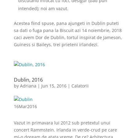
discutand infocat cu foci, desigur (bad pun
intended); noi am vazut.
Acestea fiind spuse, pana ajungeti in Dublin puteti
sa dati o fuga pana la Biscuit azi 14 noiembrie, 2018
caci avem Dor de Dublin, tortul inspirat de Jameson,
Guiness si Baileys, trei prieteni irlandezi.
Dublin, 2016
by
Adriana
|
Jun 15, 2016
|
Calatorii
16
Mar
2016
Vazut in primavara lui 2012 sub pretextul unui
concert Rammstein. Irlanda in verde-crud pe care
mi-o doream de atata vreme. De ce? Arhitectura