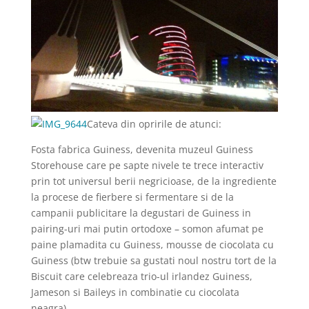
Cateva din opririle de atunci:
Fosta fabrica Guiness, devenita muzeul Guiness
Storehouse care pe sapte nivele te trece interactiv
prin tot universul berii negricioase, de la ingrediente
la procese de fierbere si fermentare si de la
campanii publicitare la degustari de Guiness in
pairing-uri mai putin ortodoxe – somon afumat pe
paine plamadita cu Guiness, mousse de ciocolata cu
Guiness (btw trebuie sa gustati noul nostru tort de la
Biscuit care celebreaza trio-ul irlandez Guiness,
Jameson si Baileys in combinatie cu ciocolata
neagra).