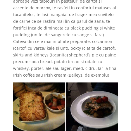
aproape vezi tablouri in pasteluri de cartof si
accente de morcov, te rasfeti in confortul matasos al
tocanitelor, te lasi mangaiat de fragezimea suvitelor
de carne ce se rasfira mai lin ca parul de zana, te
fortifici inca de dimineata cu black pudding si white
pudding (un fel de sangerete cu sange si fara).
Cateva din cele mai intalnite preparate: colcannon
(cartofi cu varza/ kale si unt), boxty (clatita de cartof),
skirts and kidneys (tocanita) shepherd’s pie cu paine
precum soda bread, potato bread si udate cu
whiskey, porter, ale sau lager, mied, cidru. Iar la final
Irish coffee sau Irish cream (Baileys, de exemplu)