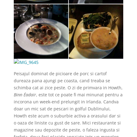
Peisajul dominat de picioare de porc si cartof
dureaza pana ajungi pe coasta, cand treaba se
schimba cat ai zice peste. O zi de primvara in Howth,
Binn Éadair
, este tot ce poate fi mai minunat pentru a
incorona un week-end prelungit in Irlanda. Candva
doar un mic sat de pescari in golful Dublinului,
Howth este acum o suburbie activa a orasului dar si
o oaza de liniste cu gust de sare. Mici restaurante si
magazine sau depozite de peste, o faleza ingusta si
forfota, doua foci placide angajate intr-un monolog