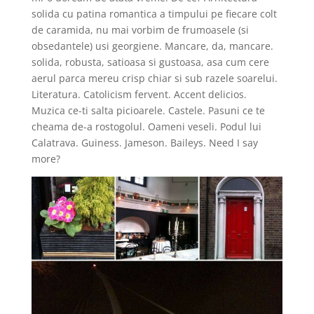
solida cu patina romantica a timpului pe fiecare colt
de caramida, nu mai vorbim de frumoasele (si
obsedantele) usi georgiene. Mancare, da, mancare.
solida, robusta, satioasa si gustoasa, asa cum cere
aerul parca mereu crisp chiar si sub razele soarelui.
Literatura. Catolicism fervent. Accent delicios.
Muzica ce-ti salta picioarele. Castele. Pasuni ce te
cheama de-a rostogolul. Oameni veseli. Podul lui
Calatrava. Guiness. Jameson. Baileys. Need I say
more?