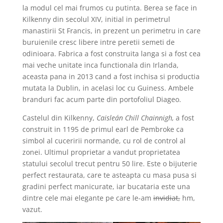
la modul cel mai frumos cu putinta. Berea se face in
Kilkenny din secolul XIV, initial in perimetrul
manastirii St Francis, in prezent un perimetru in care
buruienile cresc libere intre peretii semeti de
odinioara. Fabrica a fost construita langa si a fost cea
mai veche unitate inca functionala din Irlanda,
aceasta pana in 2013 cand a fost inchisa si productia
mutata la Dublin, in acelasi loc cu Guiness. Ambele
branduri fac acum parte din portofoliul Diageo.
Castelul din Kilkenny,
Caisleán Chill Chainnigh,
a fost
construit in 1195 de primul earl de Pembroke ca
simbol al cuceririi normande, cu rol de control al
zonei. Ultimul proprietar a vandut proprietatea
statului secolul trecut pentru 50 lire. Este o bijuterie
perfect restaurata, care te asteapta cu masa pusa si
gradini perfect manicurate, iar bucataria este una
dintre cele mai elegante pe care le-am
invidiat,
hm,
vazut.