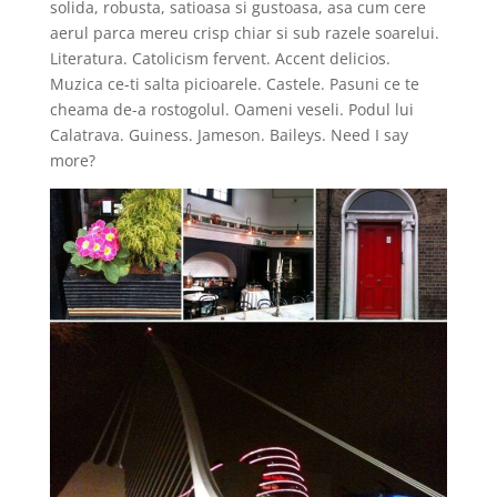
solida, robusta, satioasa si gustoasa, asa cum cere
aerul parca mereu crisp chiar si sub razele soarelui.
Literatura. Catolicism fervent. Accent delicios.
Muzica ce-ti salta picioarele. Castele. Pasuni ce te
cheama de-a rostogolul. Oameni veseli. Podul lui
Calatrava. Guiness. Jameson. Baileys. Need I say
more?