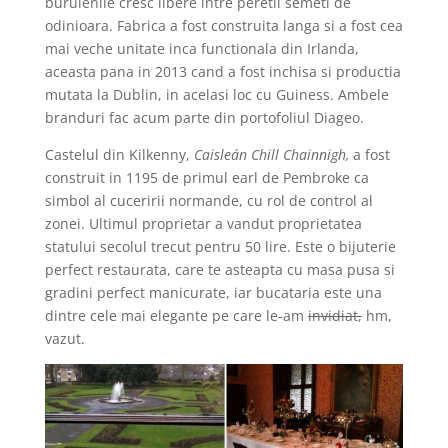
buruienile cresc libere intre peretii semeti de
odinioara. Fabrica a fost construita langa si a fost cea
mai veche unitate inca functionala din Irlanda,
aceasta pana in 2013 cand a fost inchisa si productia
mutata la Dublin, in acelasi loc cu Guiness. Ambele
branduri fac acum parte din portofoliul Diageo.
Castelul din Kilkenny,
Caisleán Chill Chainnigh,
a fost
construit in 1195 de primul earl de Pembroke ca
simbol al cuceririi normande, cu rol de control al
zonei. Ultimul proprietar a vandut proprietatea
statului secolul trecut pentru 50 lire. Este o bijuterie
perfect restaurata, care te asteapta cu masa pusa si
gradini perfect manicurate, iar bucataria este una
dintre cele mai elegante pe care le-am
invidiat,
hm,
vazut.