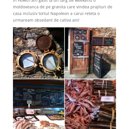
In Howth am gasit la un targ de weekend o
moldoveanca de pe granita care vindea prajituri de
casa inclusiv tortul Napoleon a carui reteta o
urmaream obsedant de cativa ani!