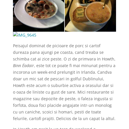
Peisajul dominat de picioare de porc si cartof
dureaza pana ajungi pe coasta, cand treaba se
schimba cat ai zice peste. O zi de primvara in Howth,
Binn Éadair
, este tot ce poate fi mai minunat pentru a
incorona un week-end prelungit in Irlanda. Candva
doar un mic sat de pescari in golful Dublinului,
Howth este acum o suburbie activa a orasului dar si
o oaza de liniste cu gust de sare. Mici restaurante si
magazine sau depozite de peste, o faleza ingusta si
forfota, doua foci placide angajate intr-un monolog
cu un caniche, scoici si homari, pesti de toate
felurile, cartofi prajiti. Delicios de la un capat la altul.