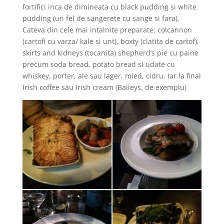
fortifici inca de dimineata cu black pudding si white
pudding (un fel de sangerete cu sange si fara).
Cateva din cele mai intalnite preparate: colcannon
(cartofi cu varza/ kale si unt), boxty (clatita de cartof),
skirts and kidneys (tocanita) shepherd’s pie cu paine
precum soda bread, potato bread si udate cu
whiskey, porter, ale sau lager, mied, cidru. Iar la final
Irish coffee sau Irish cream (Baileys, de exemplu)