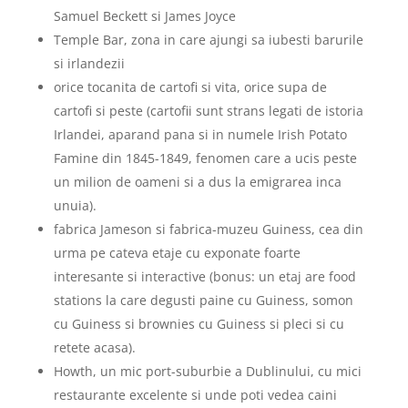
Samuel Beckett si James Joyce
Temple Bar, zona in care ajungi sa iubesti barurile
si irlandezii
orice tocanita de cartofi si vita, orice supa de
cartofi si peste (cartofii sunt strans legati de istoria
Irlandei, aparand pana si in numele Irish Potato
Famine din 1845-1849, fenomen care a ucis peste
un milion de oameni si a dus la emigrarea inca
unuia).
fabrica Jameson si fabrica-muzeu Guiness, cea din
urma pe cateva etaje cu exponate foarte
interesante si interactive (bonus: un etaj are food
stations la care degusti paine cu Guiness, somon
cu Guiness si brownies cu Guiness si pleci si cu
retete acasa).
Howth, un mic port-suburbie a Dublinului, cu mici
restaurante excelente si unde poti vedea caini