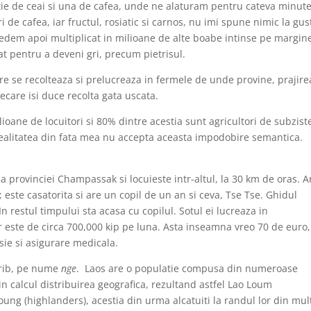
tie de ceai si una de cafea, unde ne alaturam pentru cateva minut
de cafea, iar fructul, rosiatic si carnos, nu imi spune nimic la gus
l vedem apoi multiplicat in milioane de alte boabe intinse pe margin
at pentru a deveni gri, precum pietrisul.
re se recolteaza si prelucreaza in fermele de unde provine, prajire
iecare isi duce recolta gata uscata.
oane de locuitori si 80% dintre acestia sunt agricultori de subzist
a realitatea din fata mea nu accepta aceasta impodobire semantica.
a provinciei Champassak si locuieste intr-altul, la 30 km de oras. A
 este casatorita si are un copil de un an si ceva, Tse Tse. Ghidul
In restul timpului sta acasa cu copilul. Sotul ei lucreaza in
r este de circa 700,000 kip pe luna. Asta inseamna vreo 70 de euro
sie si asigurare medicala.
 trib, pe nume
nge
. Laos are o populatie compusa din numeroase
 in calcul distribuirea geografica, rezultand astfel Lao Loum
ung (highlanders), acestia din urma alcatuiti la randul lor din mul