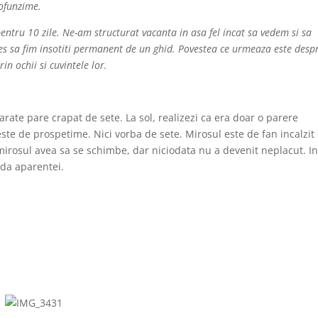
rofunzime.
entru 10 zile. Ne-am structurat vacanta in asa fel incat sa vedem si sa
s sa fim insotiti permanent de un ghid. Povestea ce urmeaza este desp
rin ochii si cuvintele lor.
ate pare crapat de sete. La sol, realizezi ca era doar o parere
ste de prospetime. Nici vorba de sete. Mirosul este de fan incalzit
 mirosul avea sa se schimbe, dar niciodata nu a devenit neplacut. I
uda aparentei.