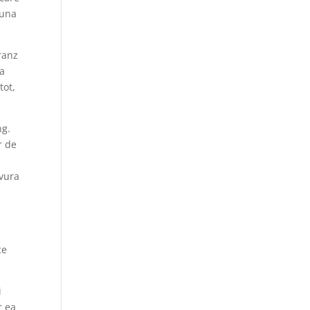
buna
pranz
ra
tot,
ng.
r de
avura
ce
i
r ea