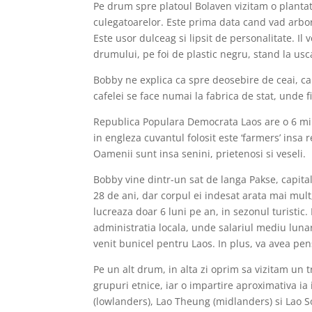
Pe drum spre platoul Bolaven vizitam o planta
culegatoarelor. Este prima data cand vad arbori 
Este usor dulceag si lipsit de personalitate. I
drumului, pe foi de plastic negru, stand la usc
Bobby ne explica ca spre deosebire de ceai, ca
cafelei se face numai la fabrica de stat, unde f
Republica Populara Democrata Laos are o 6 mili
in engleza cuvantul folosit este ‘farmers’ ins
Oamenii sunt insa senini, prietenosi si veseli.
Bobby vine dintr-un sat de langa Pakse, capital
28 de ani, dar corpul ei indesat arata mai mult;
lucreaza doar 6 luni pe an, in sezonul turistic. 
administratia locala, unde salariul mediu luna
venit bunicel pentru Laos. In plus, va avea pen
Pe un alt drum, in alta zi oprim sa vizitam un
grupuri etnice, iar o impartire aproximativa ia
(lowlanders), Lao Theung (midlanders) si Lao So