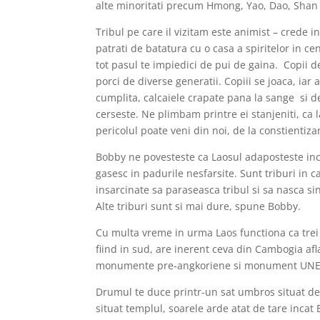
alte minoritati precum Hmong, Yao, Dao, Shan 
Tribul pe care il vizitam este animist – crede 
patrati de batatura cu o casa a spiritelor in cen
tot pasul te impiedici de pui de gaina. Copii d
porci de diverse generatii. Copiii se joaca, iar
cumplita, calcaiele crapate pana la sange si dep
cerseste. Ne plimbam printre ei stanjeniti, ca 
pericolul poate veni din noi, de la constientiza
Bobby ne povesteste ca Laosul adaposteste inca
gasesc in padurile nesfarsite. Sunt triburi in 
insarcinate sa paraseasca tribul si sa nasca si
Alte triburi sunt si mai dure, spune Bobby.
Cu multa vreme in urma Laos functiona ca trei 
fiind in sud, are inerent ceva din Cambogia a
monumente pre-angkoriene si monument UNESCO 
Drumul te duce printr-un sat umbros situat de
situat templul, soarele arde atat de tare inca