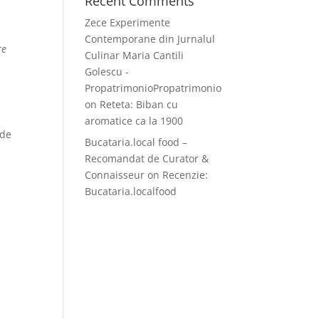
Recent Comments
Zece Experimente
Contemporane din Jurnalul
re
Culinar Maria Cantili
Golescu -
PropatrimonioPropatrimonio
on
Reteta: Biban cu
aromatice ca la 1900
 de
Bucataria.local food –
n
Recomandat de Curator &
Connaisseur
on
Recenzie:
Bucataria.localfood