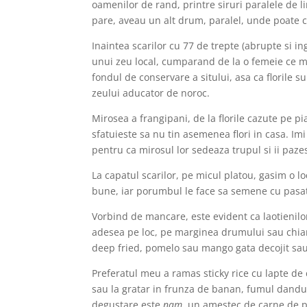
oamenilor de rand, printre siruri paralele de li
pare, aveau un alt drum, paralel, unde poate c
Inaintea scarilor cu 77 de trepte (abrupte si 
unui zeu local, cumparand de la o femeie ce me
fondul de conservare a sitului, asa ca florile su
zeului aducator de noroc.
Mirosea a frangipani, de la florile cazute pe p
sfatuieste sa nu tin asemenea flori in casa. Im
pentru ca mirosul lor sedeaza trupul si ii paze
La capatul scarilor, pe micul platou, gasim o l
bune, iar porumbul le face sa semene cu pasatul
Vorbind de mancare, este evident ca laotienilor 
adesea pe loc, pe marginea drumului sau chiar
deep fried, pomelo sau mango gata decojit sau 
Preferatul meu a ramas sticky rice cu lapte d
sau la gratar in frunza de banan, fumul dandu-
degustare este
nam
, un amestec de carne de p