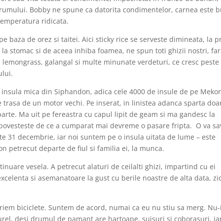
umului. Bobby ne spune ca datorita condimentelor, carnea este 
 temperatura ridicata.
pe baza de orez si taitei. Aici sticky rice se serveste dimineata, la 
 la stomac si de aceea inhiba foamea, ne spun toti ghizii nostri, fa
 lemongrass, galangal si multe minunate verdeturi, ce cresc peste 
lui.
 insula mica din Siphandon, adica cele 4000 de insule de pe Meko
 trasa de un motor vechi. Pe inserat, in linistea adanca sparta doa
parte. Ma uit pe fereastra cu capul lipit de geam si ma gandesc la
povesteste de ce a cumparat mai devreme o pasare fripta. O va s
Este 31 decembrie, iar noi suntem pe o insula uitata de lume – este
n petrecut departe de fiul si familia ei, la munca.
nuare vesela. A petrecut alaturi de ceilalti ghizi, impartind cu ei
xcelenta si asemanatoare la gust cu berile noastre de alta data, zi
iriem biciclete. Suntem de acord, numai ca eu nu stiu sa merg. Nu-
rel, desi drumul de pamant are hartoape, suisuri si coborasuri, ia