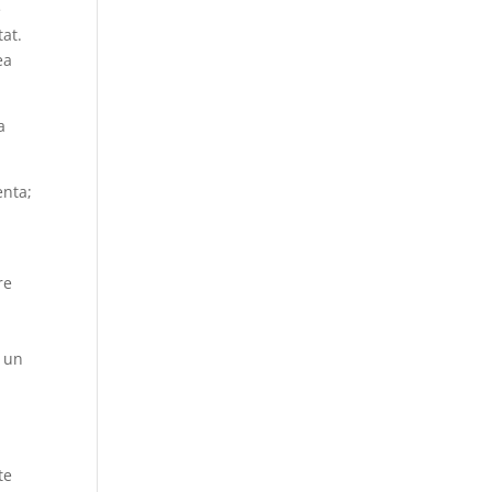
e
tat.
ea
a
enta;
re
, un
te