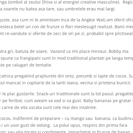
nga (simbol al zeului Shiva si al energiei creative masculine). Regii
a soarele nu batea asa tare, sau umbrelele erau mai largi.
inguste, asa cum ni le aminteam inca de la Angkor Wat) am oferit of
steca betel un con de frunze si flori mestesugit realizat. Banii me
nt re-vandute si oferite de zeci de ori pe zi, probabil spre plictisea
iatra gri, batuta de soare. Vazand ca imi place mirosul, Bobby ma
i spune ca frangipani sunt in mod traditional plantati pe langa tem
ste pe calugari de tentatie.
ocalnica pregatind prajiturele din orez, porumb si lapte de cocos. S
 mancat in copilarie de la tanti Ioana, vecina si prietena bunicii.
le plac gustarile. Snack-uri traditionale sunt la tot pasul, pregatit
 pe feribot, cum aveam sa vad si sa gust. Baby bananas pe gratar
carne de vita uscata sunt cele mai des intalnite.
e cocos, indiferent de preparare – cu mango sau banana, ca budinc
i un usor gust de oolong. La polul opus, respins din prima fara
orc sau vita tocata si condimente, impachetat in frunze de banan,