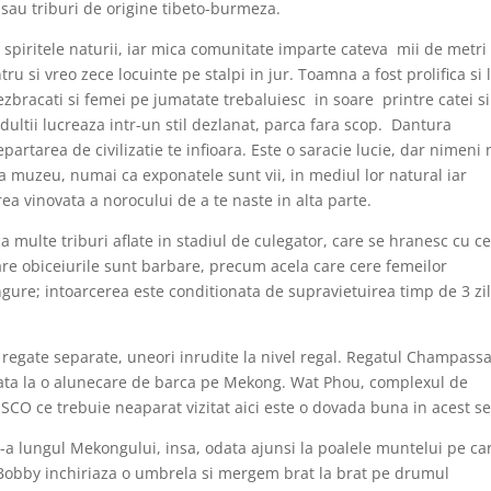
sau triburi de origine tibeto-burmeza.
in spiritele naturii, iar mica comunitate imparte cateva mii de metri
tru si vreo zece locuinte pe stalpi in jur. Toamna a fost prolifica si 
ezbracati si femei pe jumatate trebaluiesc in soare printre catei si
 adultii lucreaza intr-un stil dezlanat, parca fara scop. Dantura
artarea de civilizatie te infioara. Este o saracie lucie, dar nimeni
la muzeu, numai ca exponatele sunt vii, in mediul lor natural iar
rea vinovata a norocului de a te naste in alta parte.
 multe triburi aflate in stadiul de culegator, care se hranesc cu c
care obiceiurile sunt barbare, precum acela care cere femeilor
ngure; intoarcerea este conditionata de supravietuirea timp de 3 zil
regate separate, uneori inrudite la nivel regal. Regatul Champassa
flata la o alunecare de barca pe Mekong. Wat Phou, complexul de
ce trebuie neaparat vizitat aici este o dovada buna in acest se
-a lungul Mekongului, insa, odata ajunsi la poalele muntelui pe ca
t Bobby inchiriaza o umbrela si mergem brat la brat pe drumul