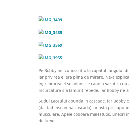
Pe Bobby am cunoscut-o la capatul lungului d
iar privirea ei era plina de mirare. Ne-a explicat
ingrijorarea ei se adancise cand a vazut ca nu 
Incurcatura s-a lamurit repede, iar Bobby ne-a 
Sudul Laosului abunda in cascade, iar Bobby e
(da, tad inseamna cascada) iar asta presupune u
musculare. Apele coboara maiestuos, uneori in 
de lume.