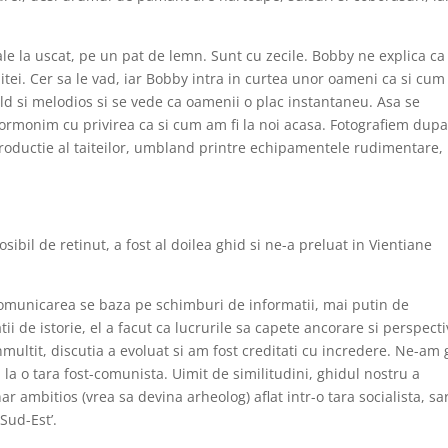
le la uscat, pe un pat de lemn. Sunt cu zecile. Bobby ne explica ca
aitei. Cer sa le vad, iar Bobby intra in curtea unor oameni ca si cum 
ld si melodios si se vede ca oamenii o plac instantaneu. Asa se
cormonim cu privirea ca si cum am fi la noi acasa. Fotografiem dup
productie al taiteilor, umbland printre echipamentele rudimentare,
bil de retinut, a fost al doilea ghid si ne-a preluat in Vientiane
 comunicarea se baza pe schimburi de informatii, mai putin de
ii de istorie, el a facut ca lucrurile sa capete ancorare si perspecti
ultit, discutia a evoluat si am fost creditati cu incredere. Ne-am 
la o tara fost-comunista. Uimit de similitudini, ghidul nostru a
ar ambitios (vrea sa devina arheolog) aflat intr-o tara socialista, sa
Sud-Est’.