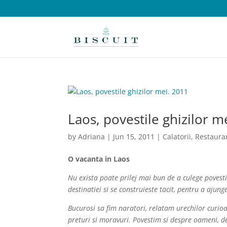
Laos, povestile ghizilor m
by
Adriana
|
Jun 15, 2011
|
Calatorii
,
Restaura
O vacanta in Laos
Nu exista poate prilej mai bun de a culege povesti
destinatiei si se construieste tacit, pentru a aju
Bucurosi sa fim naratori, relatam urechilor curioas
preturi si moravuri. Povestim si despre oameni, de