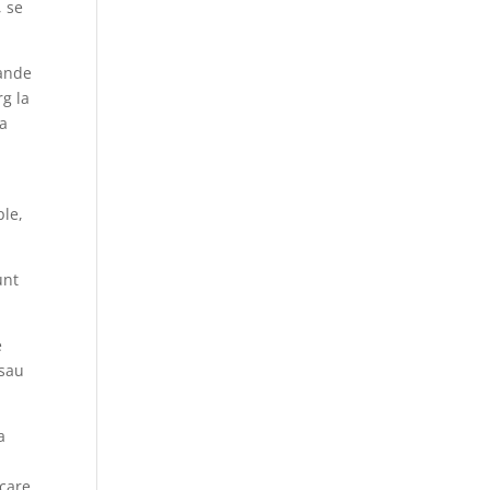
, se
rande
rg la
la
ple,
unt
e
 sau
a
 care