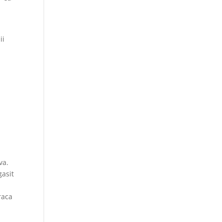
ii
a
va.
gasit
raca