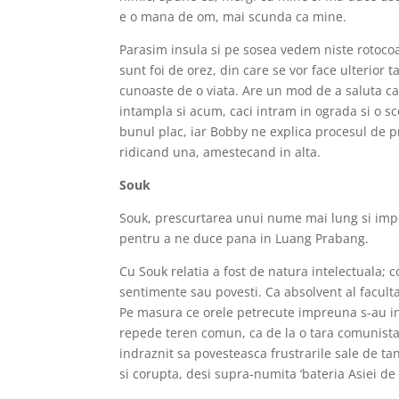
e o mana de om, mai scunda ca mine.
Parasim insula si pe sosea vedem niste rotocoa
sunt foi de orez, din care se vor face ulterior t
cunoaste de o viata. Are un mod de a saluta ca
intampla si acum, caci intram in ograda si o s
bunul plac, iar Bobby ne explica procesul de 
ridicand una, amestecand in alta.
Souk
Souk, prescurtarea unui nume mai lung si imposi
pentru a ne duce pana in Luang Prabang.
Cu Souk relatia a fost de natura intelectuala;
sentimente sau povesti. Ca absolvent al facultat
Pe masura ce orele petrecute impreuna s-au inm
repede teren comun, ca de la o tara comunista 
indraznit sa povesteasca frustrarile sale de tan
si corupta, desi supra-numita ‘bateria Asiei de 