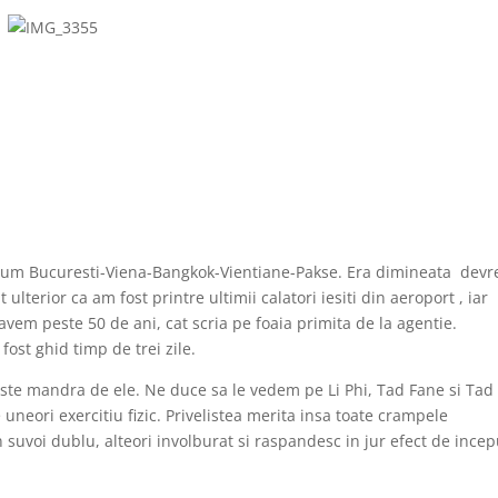
rum Bucuresti-Viena-Bangkok-Vientiane-Pakse. Era dimineata dev
 ulterior ca am fost printre ultimii calatori iesiti din aeroport , iar
avem peste 50 de ani, cat scria pe foaia primita de la agentie.
fost ghid timp de trei zile.
ste mandra de ele. Ne duce sa le vedem pe Li Phi, Tad Fane si Tad
neori exercitiu fizic. Privelistea merita insa toate crampele
suvoi dublu, alteori involburat si raspandesc in jur efect de incep