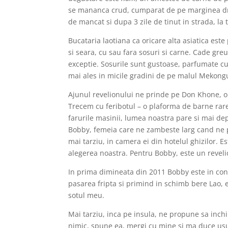
se mananca crud, cumparat de pe marginea dr
de mancat si dupa 3 zile de tinut in strada, la
Bucataria laotiana ca oricare alta asiatica este 
si seara, cu sau fara sosuri si carne. Cade greu
exceptie. Sosurile sunt gustoase, parfumate cu
mai ales in micile gradini de pe malul Mekongu
Ajunul revelionului ne prinde pe Don Khone, o
Trecem cu feribotul – o plaforma de barne rare
farurile masinii, lumea noastra pare si mai de
Bobby, femeia care ne zambeste larg cand ne 
mai tarziu, in camera ei din hotelul ghizilor. 
alegerea noastra. Pentru Bobby, este un revelio
In prima dimineata din 2011 Bobby este in conti
pasarea fripta si primind in schimb bere Lao, e
sotul meu.
Mai tarziu, inca pe insula, ne propune sa inch
nimic, spune ea, mergi cu mine si ma duce usu