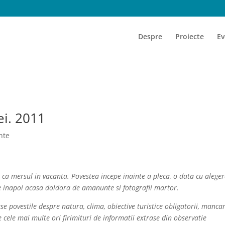
Despre
Proiecte
Ev
ei. 2011
nte
 ca mersul in vacanta. Povestea incepe inainte a pleca, o data cu alege
nge inapoi acasa doldora de amanunte si fotografii martor.
e povestile despre natura, clima, obiective turistice obligatorii, mancar
 cele mai multe ori firimituri de informatii extrase din observatie