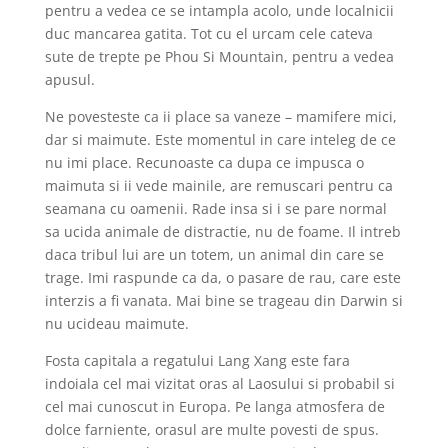
pentru a vedea ce se intampla acolo, unde localnicii
duc mancarea gatita. Tot cu el urcam cele cateva
sute de trepte pe Phou Si Mountain, pentru a vedea
apusul.
Ne povesteste ca ii place sa vaneze – mamifere mici,
dar si maimute. Este momentul in care inteleg de ce
nu imi place. Recunoaste ca dupa ce impusca o
maimuta si ii vede mainile, are remuscari pentru ca
seamana cu oamenii. Rade insa si i se pare normal
sa ucida animale de distractie, nu de foame. Il intreb
daca tribul lui are un totem, un animal din care se
trage. Imi raspunde ca da, o pasare de rau, care este
interzis a fi vanata. Mai bine se trageau din Darwin si
nu ucideau maimute.
Fosta capitala a regatului Lang Xang este fara
indoiala cel mai vizitat oras al Laosului si probabil si
cel mai cunoscut in Europa. Pe langa atmosfera de
dolce farniente, orasul are multe povesti de spus.