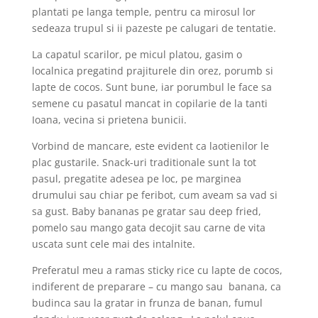
plantati pe langa temple, pentru ca mirosul lor
sedeaza trupul si ii pazeste pe calugari de tentatie.
La capatul scarilor, pe micul platou, gasim o
localnica pregatind prajiturele din orez, porumb si
lapte de cocos. Sunt bune, iar porumbul le face sa
semene cu pasatul mancat in copilarie de la tanti
Ioana, vecina si prietena bunicii.
Vorbind de mancare, este evident ca laotienilor le
plac gustarile. Snack-uri traditionale sunt la tot
pasul, pregatite adesea pe loc, pe marginea
drumului sau chiar pe feribot, cum aveam sa vad si
sa gust. Baby bananas pe gratar sau deep fried,
pomelo sau mango gata decojit sau carne de vita
uscata sunt cele mai des intalnite.
Preferatul meu a ramas sticky rice cu lapte de cocos,
indiferent de preparare – cu mango sau banana, ca
budinca sau la gratar in frunza de banan, fumul