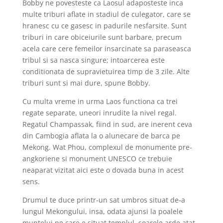
Bobby ne povesteste ca Laosul adaposteste inca
multe triburi aflate in stadiul de culegator, care se
hranesc cu ce gasesc in padurile nesfarsite. Sunt
triburi in care obiceiurile sunt barbare, precum
acela care cere femeilor insarcinate sa paraseasca
tribul si sa nasca singure; intoarcerea este
conditionata de supravietuirea timp de 3 zile. Alte
triburi sunt si mai dure, spune Bobby.
Cu multa vreme in urma Laos functiona ca trei
regate separate, uneori inrudite la nivel regal.
Regatul Champassak, fiind in sud, are inerent ceva
din Cambogia aflata la o alunecare de barca pe
Mekong. Wat Phou, complexul de monumente pre-
angkoriene si monument UNESCO ce trebuie
neaparat vizitat aici este o dovada buna in acest
sens.
Drumul te duce printr-un sat umbros situat de-a
lungul Mekongului, insa, odata ajunsi la poalele
muntelui pe care e situat templul, soarele arde atat