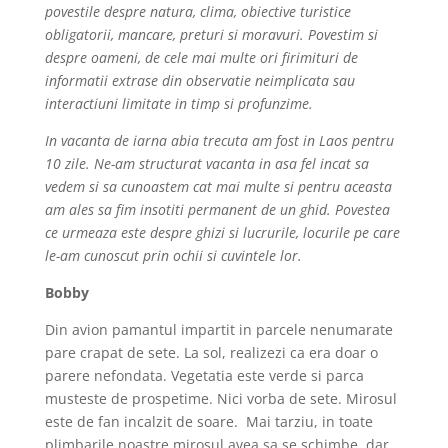
povestile despre natura, clima, obiective turistice
obligatorii, mancare, preturi si moravuri. Povestim si
despre oameni, de cele mai multe ori firimituri de
informatii extrase din observatie neimplicata sau
interactiuni limitate in timp si profunzime.
In vacanta de iarna abia trecuta am fost in Laos pentru
10 zile. Ne-am structurat vacanta in asa fel incat sa
vedem si sa cunoastem cat mai multe si pentru aceasta
am ales sa fim insotiti permanent de un ghid. Povestea
ce urmeaza este despre ghizi si lucrurile, locurile pe care
le-am cunoscut prin ochii si cuvintele lor.
Bobby
Din avion pamantul impartit in parcele nenumarate
pare crapat de sete. La sol, realizezi ca era doar o
parere nefondata. Vegetatia este verde si parca
musteste de prospetime. Nici vorba de sete. Mirosul
este de fan incalzit de soare. Mai tarziu, in toate
plimbarile noastre mirosul avea sa se schimbe, dar