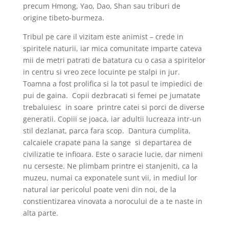
precum Hmong, Yao, Dao, Shan sau triburi de
origine tibeto-burmeza.
Tribul pe care il vizitam este animist – crede in
spiritele naturii, iar mica comunitate imparte cateva
mii de metri patrati de batatura cu o casa a spiritelor
in centru si vreo zece locuinte pe stalpi in jur.
Toamna a fost prolifica si la tot pasul te impiedici de
pui de gaina. Copii dezbracati si femei pe jumatate
trebaluiesc in soare printre catei si porci de diverse
generatii. Copiii se joaca, iar adultii lucreaza intr-un
stil dezlanat, parca fara scop. Dantura cumplita,
calcaiele crapate pana la sange si departarea de
civilizatie te infioara. Este o saracie lucie, dar nimeni
nu cerseste. Ne plimbam printre ei stanjeniti, ca la
muzeu, numai ca exponatele sunt vii, in mediul lor
natural iar pericolul poate veni din noi, de la
constientizarea vinovata a norocului de a te naste in
alta parte.