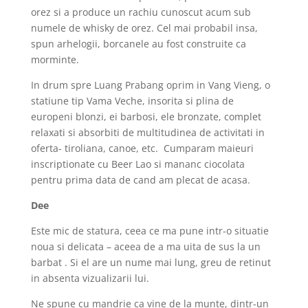
orez si a produce un rachiu cunoscut acum sub
numele de whisky de orez. Cel mai probabil insa,
spun arhelogii, borcanele au fost construite ca
morminte.
In drum spre Luang Prabang oprim in Vang Vieng, o
statiune tip Vama Veche, insorita si plina de
europeni blonzi, ei barbosi, ele bronzate, complet
relaxati si absorbiti de multitudinea de activitati in
oferta- tiroliana, canoe, etc. Cumparam maieuri
inscriptionate cu Beer Lao si mananc ciocolata
pentru prima data de cand am plecat de acasa.
Dee
Este mic de statura, ceea ce ma pune intr-o situatie
noua si delicata – aceea de a ma uita de sus la un
barbat . Si el are un nume mai lung, greu de retinut
in absenta vizualizarii lui.
Ne spune cu mandrie ca vine de la munte, dintr-un