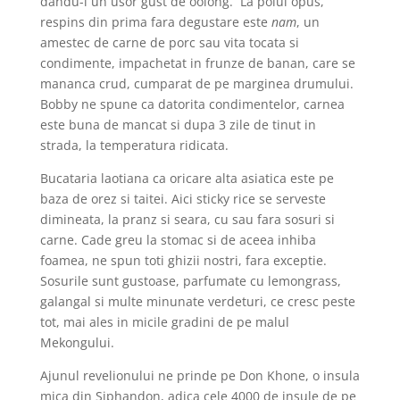
dandu-i un usor gust de oolong. La polul opus,
respins din prima fara degustare este
nam
, un
amestec de carne de porc sau vita tocata si
condimente, impachetat in frunze de banan, care se
mananca crud, cumparat de pe marginea drumului.
Bobby ne spune ca datorita condimentelor, carnea
este buna de mancat si dupa 3 zile de tinut in
strada, la temperatura ridicata.
Bucataria laotiana ca oricare alta asiatica este pe
baza de orez si taitei. Aici sticky rice se serveste
dimineata, la pranz si seara, cu sau fara sosuri si
carne. Cade greu la stomac si de aceea inhiba
foamea, ne spun toti ghizii nostri, fara exceptie.
Sosurile sunt gustoase, parfumate cu lemongrass,
galangal si multe minunate verdeturi, ce cresc peste
tot, mai ales in micile gradini de pe malul
Mekongului.
Ajunul revelionului ne prinde pe Don Khone, o insula
mica din Siphandon, adica cele 4000 de insule de pe