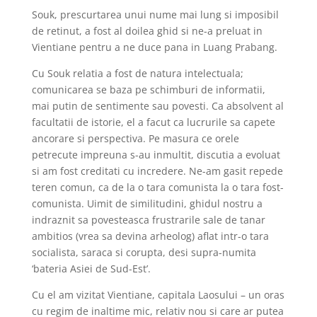
Souk, prescurtarea unui nume mai lung si imposibil
de retinut, a fost al doilea ghid si ne-a preluat in
Vientiane pentru a ne duce pana in Luang Prabang.
Cu Souk relatia a fost de natura intelectuala;
comunicarea se baza pe schimburi de informatii,
mai putin de sentimente sau povesti. Ca absolvent al
facultatii de istorie, el a facut ca lucrurile sa capete
ancorare si perspectiva. Pe masura ce orele
petrecute impreuna s-au inmultit, discutia a evoluat
si am fost creditati cu incredere. Ne-am gasit repede
teren comun, ca de la o tara comunista la o tara fost-
comunista. Uimit de similitudini, ghidul nostru a
indraznit sa povesteasca frustrarile sale de tanar
ambitios (vrea sa devina arheolog) aflat intr-o tara
socialista, saraca si corupta, desi supra-numita
‘bateria Asiei de Sud-Est’.
Cu el am vizitat Vientiane, capitala Laosului – un oras
cu regim de inaltime mic, relativ nou si care ar putea