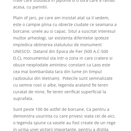
frate care studiaza in Japonia si o sora care a ramas
acasa, cu parintii.
Plain of jars, pe care am insistat atat sa il vedem,
este o campie plina cu obiecte ciudate ce seamana a
borcane; unele au si capac. Situl a suscitat interesul
multor arheologi, iar existenta diferitelor ipoteze
impiedica obtinerea statutului de monument
UNESCO. Datand din Epoca de Fier (500 A.C-500
D.C), monumentul sta intr-o zona in care cratere si
obuze nexplodate amintesc constant ca Laos este
cea mai bombardata tara din lume (in timpul
razboiului din Vietnam). Potecile sunt semnalizate
cu semne rosii si albe, legenda aratand fie teren
curatat de mine, fie teren verificat superficial la
suprafata.
Sunt peste 100 de astfel de borcane. Ca pentru a
demonstra usurinta cu care privesc viata cei de aici,
o legenda spune ca vasele au fost create de un rege
in urma unei victorii importante, pentru a distila