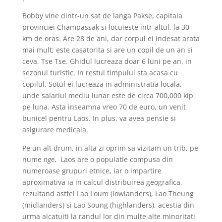
Bobby vine dintr-un sat de langa Pakse, capitala
provinciei Champassak si locuieste intr-altul, la 30
km de oras. Are 28 de ani, dar corpul ei indesat arata
mai mult; este casatorita si are un copil de un an si
ceva, Tse Tse. Ghidul lucreaza doar 6 luni pe an, in
sezonul turistic. In restul timpului sta acasa cu
copilul. Sotul ei lucreaza in administratia locala,
unde salariul mediu lunar este de circa 700,000 kip
pe luna. Asta inseamna vreo 70 de euro, un venit
bunicel pentru Laos. In plus, va avea pensie si
asigurare medicala.
Pe un alt drum, in alta zi oprim sa vizitam un trib, pe
nume
nge
. Laos are o populatie compusa din
numeroase grupuri etnice, iar o impartire
aproximativa ia in calcul distribuirea geografica,
rezultand astfel Lao Loum (lowlanders), Lao Theung
(midlanders) si Lao Soung (highlanders), acestia din
urma alcatuiti la randul lor din multe alte minoritati