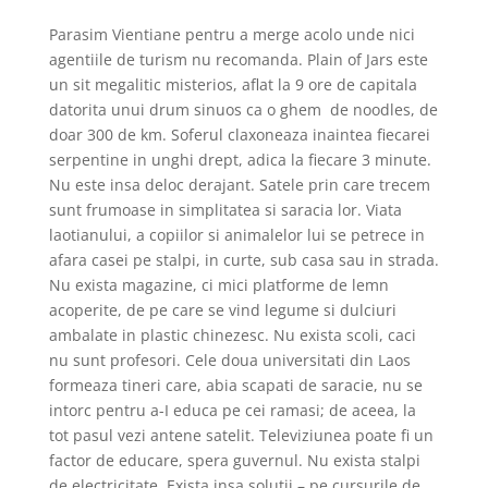
Parasim Vientiane pentru a merge acolo unde nici
agentiile de turism nu recomanda. Plain of Jars este
un sit megalitic misterios, aflat la 9 ore de capitala
datorita unui drum sinuos ca o ghem de noodles, de
doar 300 de km. Soferul claxoneaza inaintea fiecarei
serpentine in unghi drept, adica la fiecare 3 minute.
Nu este insa deloc derajant. Satele prin care trecem
sunt frumoase in simplitatea si saracia lor. Viata
laotianului, a copiilor si animalelor lui se petrece in
afara casei pe stalpi, in curte, sub casa sau in strada.
Nu exista magazine, ci mici platforme de lemn
acoperite, de pe care se vind legume si dulciuri
ambalate in plastic chinezesc. Nu exista scoli, caci
nu sunt profesori. Cele doua universitati din Laos
formeaza tineri care, abia scapati de saracie, nu se
intorc pentru a-I educa pe cei ramasi; de aceea, la
tot pasul vezi antene satelit. Televiziunea poate fi un
factor de educare, spera guvernul. Nu exista stalpi
de electricitate. Exista insa solutii – pe cursurile de