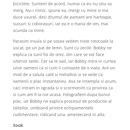
biciclete. Suntem de acord, numai ca eu nu stiu sa
merg. Nu-i nimic, spune ea, mergi cu mine si ma
duce usurel, desi drumul de pamant are hartoape,
suisuri si coborasuri, iar ea e o mana de om, mai
scunda ca mine.
Parasim insula si pe sosea vedem niste rotocoale la
uscat, pe un pat de lemn. Sunt cu zecile. Bobby ne
explica ca sunt foi de orez, din care se vor face
ulterior taitei. Cer sa le vad, iar Bobby intra in curtea
unor oameni ca si cum ii cunoaste de o viata. Are un
mod de a saluta cald si melodios si se vede ca
oamenii o plac instantaneu. Asa se intampla si acum,
caci intram in ograda si o scormonim cu privirea ca
si cum am fi la noi acasa. Fotografiem dupa bunul
plac, iar Bobby ne explica procesul de productie al
taiteilor, umbland printre echipamentele
rudimentare, ridicand una, amestecand in alta.
Souk