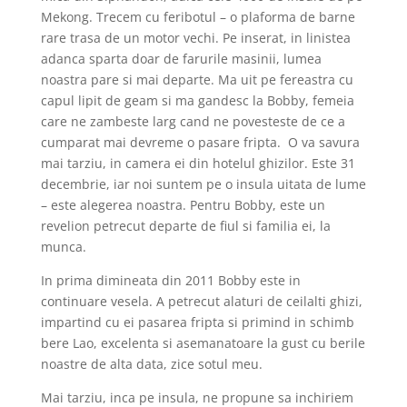
Mekong. Trecem cu feribotul – o plaforma de barne
rare trasa de un motor vechi. Pe inserat, in linistea
adanca sparta doar de farurile masinii, lumea
noastra pare si mai departe. Ma uit pe fereastra cu
capul lipit de geam si ma gandesc la Bobby, femeia
care ne zambeste larg cand ne povesteste de ce a
cumparat mai devreme o pasare fripta. O va savura
mai tarziu, in camera ei din hotelul ghizilor. Este 31
decembrie, iar noi suntem pe o insula uitata de lume
– este alegerea noastra. Pentru Bobby, este un
revelion petrecut departe de fiul si familia ei, la
munca.
In prima dimineata din 2011 Bobby este in
continuare vesela. A petrecut alaturi de ceilalti ghizi,
impartind cu ei pasarea fripta si primind in schimb
bere Lao, excelenta si asemanatoare la gust cu berile
noastre de alta data, zice sotul meu.
Mai tarziu, inca pe insula, ne propune sa inchiriem