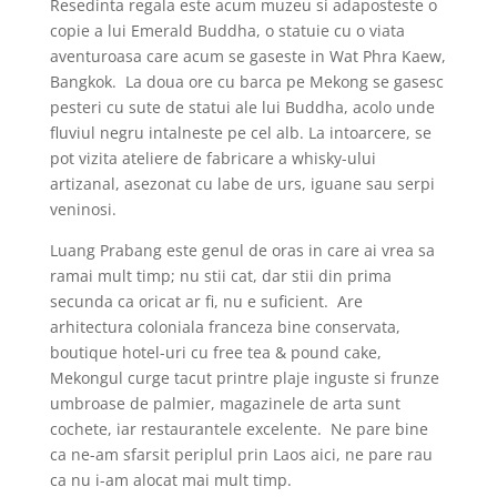
Resedinta regala este acum muzeu si adaposteste o
copie a lui Emerald Buddha, o statuie cu o viata
aventuroasa care acum se gaseste in Wat Phra Kaew,
Bangkok. La doua ore cu barca pe Mekong se gasesc
pesteri cu sute de statui ale lui Buddha, acolo unde
fluviul negru intalneste pe cel alb. La intoarcere, se
pot vizita ateliere de fabricare a whisky-ului
artizanal, asezonat cu labe de urs, iguane sau serpi
veninosi.
Luang Prabang este genul de oras in care ai vrea sa
ramai mult timp; nu stii cat, dar stii din prima
secunda ca oricat ar fi, nu e suficient. Are
arhitectura coloniala franceza bine conservata,
boutique hotel-uri cu free tea & pound cake,
Mekongul curge tacut printre plaje inguste si frunze
umbroase de palmier, magazinele de arta sunt
cochete, iar restaurantele excelente. Ne pare bine
ca ne-am sfarsit periplul prin Laos aici, ne pare rau
ca nu i-am alocat mai mult timp.