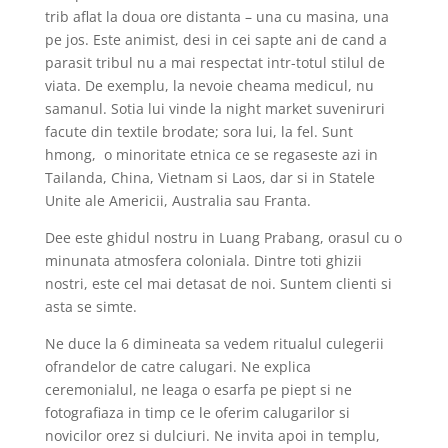
trib aflat la doua ore distanta – una cu masina, una
pe jos. Este animist, desi in cei sapte ani de cand a
parasit tribul nu a mai respectat intr-totul stilul de
viata. De exemplu, la nevoie cheama medicul, nu
samanul. Sotia lui vinde la night market suveniruri
facute din textile brodate; sora lui, la fel. Sunt
hmong, o minoritate etnica ce se regaseste azi in
Tailanda, China, Vietnam si Laos, dar si in Statele
Unite ale Americii, Australia sau Franta.
Dee este ghidul nostru in Luang Prabang, orasul cu o
minunata atmosfera coloniala. Dintre toti ghizii
nostri, este cel mai detasat de noi. Suntem clienti si
asta se simte.
Ne duce la 6 dimineata sa vedem ritualul culegerii
ofrandelor de catre calugari. Ne explica
ceremonialul, ne leaga o esarfa pe piept si ne
fotografiaza in timp ce le oferim calugarilor si
novicilor orez si dulciuri. Ne invita apoi in templu,