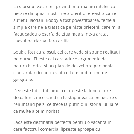
La sfarsitul vacantei, privind in urma am inteles ca
fiecare din ghizii nostri ne-a oferit o fereastra catre
sufletul laotian; Bobby a fost povestitoarea, femeia
simpla care ne-a tratat ca pe niste prieteni, care mi-a
facut cadou o esarfa de ziua mea si ne-a aratat
Laosul patriarhal fara artificii.
Souk a fost curajosul, cel care vede si spune realitatii
pe nume. El este cel care aduce argumente de
natura istorica si un plan de dezvoltare personala
clar, aratandu-ne ca viata e la fel indiferent de
geografie.
Dee este hibridul, omul ce traieste la limita intre
doua lumi, incercand sa le stapaneasca pe fiecare si
renuntand pe zi ce trece la putin din istoria lui, la fel
ca multe alte minoritati.
Laos este destinatia perfecta pentru o vacanta in
care factorul comercial lipseste aproape cu