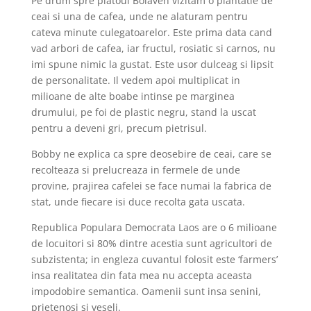
Pe drum spre platoul Bolaven vizitam o plantatie de
ceai si una de cafea, unde ne alaturam pentru
cateva minute culegatoarelor. Este prima data cand
vad arbori de cafea, iar fructul, rosiatic si carnos, nu
imi spune nimic la gustat. Este usor dulceag si lipsit
de personalitate. Il vedem apoi multiplicat in
milioane de alte boabe intinse pe marginea
drumului, pe foi de plastic negru, stand la uscat
pentru a deveni gri, precum pietrisul.
Bobby ne explica ca spre deosebire de ceai, care se
recolteaza si prelucreaza in fermele de unde
provine, prajirea cafelei se face numai la fabrica de
stat, unde fiecare isi duce recolta gata uscata.
Republica Populara Democrata Laos are o 6 milioane
de locuitori si 80% dintre acestia sunt agricultori de
subzistenta; in engleza cuvantul folosit este ‘farmers’
insa realitatea din fata mea nu accepta aceasta
impodobire semantica. Oamenii sunt insa senini,
prietenosi si veseli.