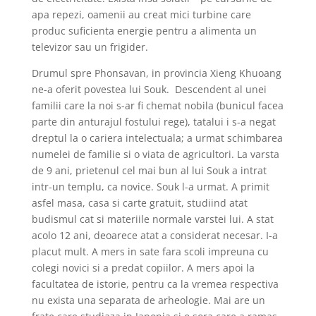
apa repezi, oamenii au creat mici turbine care
produc suficienta energie pentru a alimenta un
televizor sau un frigider.
Drumul spre Phonsavan, in provincia Xieng Khuoang
ne-a oferit povestea lui Souk. Descendent al unei
familii care la noi s-ar fi chemat nobila (bunicul facea
parte din anturajul fostului rege), tatalui i s-a negat
dreptul la o cariera intelectuala; a urmat schimbarea
numelei de familie si o viata de agricultori. La varsta
de 9 ani, prietenul cel mai bun al lui Souk a intrat
intr-un templu, ca novice. Souk l-a urmat. A primit
asfel masa, casa si carte gratuit, studiind atat
budismul cat si materiile normale varstei lui. A stat
acolo 12 ani, deoarece atat a considerat necesar. I-a
placut mult. A mers in sate fara scoli impreuna cu
colegi novici si a predat copiilor. A mers apoi la
facultatea de istorie, pentru ca la vremea respectiva
nu exista una separata de arheologie. Mai are un