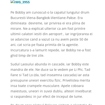
Pe Bobby am cunoscut-o la capatul lungului drum
Bucuresti-Viena-Bangkok-Vientiane-Pakse. Era
dimineata devreme, iar privirea ei era plina de
mirare. Ne-a explicat ulterior ca am fost printre
ultimii calatori iesiti din aeroport , iar ingrijorarea ei
se adancise cand a vazut ca nu avem peste 50 de
ani, cat scria pe foaia primita de la agentie.
Incurcatura s-a lamurit repede, iar Bobby ne-a fost
ghid timp de trei zile.
Sudul Laosului abunda in cascade, iar Bobby este
mandra de ele. Ne duce sa le vedem pe Li Phi, Tad
Fane si Tad Lo (da, tad inseamna cascada) iar asta
presupune uneori exercitiu fizic. Privelistea merita
insa toate crampele musculare. Apele coboara
maiestuos, uneori in suvoi dublu, alteori involburat
si raspandesc in jur efect de inceput de lume.