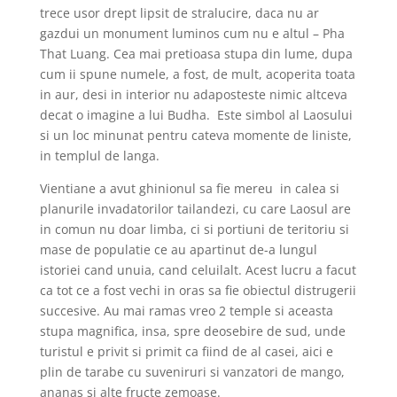
trece usor drept lipsit de stralucire, daca nu ar
gazdui un monument luminos cum nu e altul – Pha
That Luang. Cea mai pretioasa stupa din lume, dupa
cum ii spune numele, a fost, de mult, acoperita toata
in aur, desi in interior nu adaposteste nimic altceva
decat o imagine a lui Budha. Este simbol al Laosului
si un loc minunat pentru cateva momente de liniste,
in templul de langa.
Vientiane a avut ghinionul sa fie mereu in calea si
planurile invadatorilor tailandezi, cu care Laosul are
in comun nu doar limba, ci si portiuni de teritoriu si
mase de populatie ce au apartinut de-a lungul
istoriei cand unuia, cand celuilalt. Acest lucru a facut
ca tot ce a fost vechi in oras sa fie obiectul distrugerii
succesive. Au mai ramas vreo 2 temple si aceasta
stupa magnifica, insa, spre deosebire de sud, unde
turistul e privit si primit ca fiind de al casei, aici e
plin de tarabe cu suveniruri si vanzatori de mango,
ananas si alte fructe zemoase.