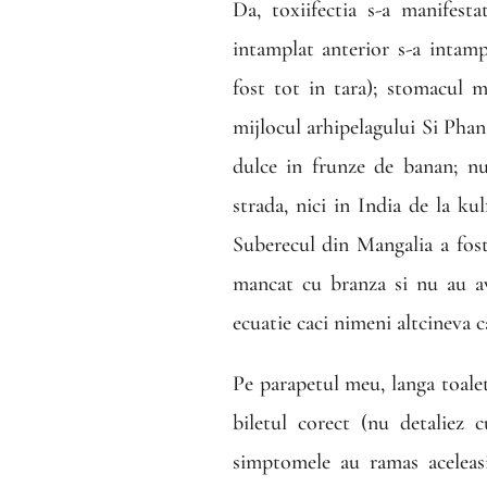
Da, toxiifectia s-a manifest
intamplat anterior s-a intam
fost tot in tara); stomacul 
mijlocul arhipelagului Si Ph
dulce in frunze de banan; n
strada, nici in India de la k
Suberecul din Mangalia a fost
mancat cu branza si nu au av
ecuatie caci nimeni altcineva c
Pe parapetul meu, langa toale
biletul corect (nu detaliez
simptomele au ramas aceleasi