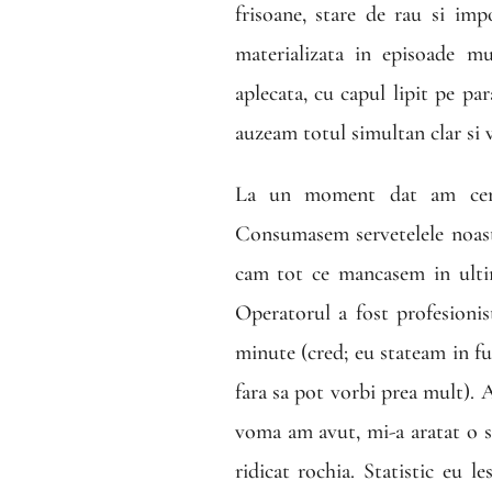
frisoane, stare de rau si imp
materializata in episoade mu
aplecata, cu capul lipit pe par
auzeam totul simultan clar si v
La un moment dat am cerut
Consumasem servetelele noastr
cam tot ce mancasem in ultim
Operatorul a fost profesionis
minute (cred; eu stateam in fun
fara sa pot vorbi prea mult).
voma am avut, mi-a aratat o s
ridicat rochia. Statistic eu 