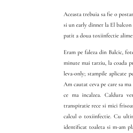
Aceasta trebuia sa fie o postar
si un early dinner la El balco
patit a doua toxiinfectie alime
Eram pe faleza din Balcic, fot
minute mai tarziu, la coada pr
leva-only; stampile aplicate pe
Am cautat ceva pe care sa ma as
ce ma incalzea. Caldura ven
transpiratie rece si mici friso
calcul o toxiinfectie. Cu ult
identificat toaleta si m-am pl