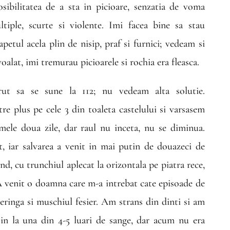
osibilitatea de a sta in picioare, senzatia de voma
ltiple, scurte si violente. Imi facea bine sa stau
apetul acela plin de nisip, praf si furnici; vedeam si
oalat, imi tremurau picioarele si rochia era fleasca.
 sa se sune la 112; nu vedeam alta solutie.
e plus pe cele 3 din toaleta castelului si varsasem
ele doua zile, dar raul nu inceta, nu se diminua.
t, iar salvarea a venit in mai putin de douazeci de
d, cu trunchiul aplecat la orizontala pe piatra rece,
 A venit o doamna care m-a intrebat cate episoade de
eringa si muschiul fesier. Am strans din dinti si am
lesin la una din 4-5 luari de sange, dar acum nu era