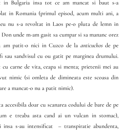
at in Bulgaria insa tot ce am mancat si baut s-a
plat in Romania (primul episod, acum multi ani, a
meu nu s-a revoltat in Laos pe-o pluta de lemn in
an Don unde m-am gasit sa cumpar si sa mananc orez
u am patit-o nici in Cuzco de la
anticuchos
de pe
ulfi sau sandvisul cu ou gatit pe marginea drumului.
 cu carne de vita, ceapa si menta; prietenii mei au
ut nimic (si omleta de dimineata este scoasa din
are a mancat-o nu a patit nimic).
ta accesibila doar cu scanarea codului de bare de pe
 cum e treaba asta cand ai un vulcan in stomac),
 insa s-au intensificat
– transpiratie abundenta,