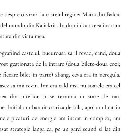
e despre o vizita la castelul reginei Maria din Balcic
n del mundo din Kaliakria. In duminica aceea insa am
ntara din viata mea.
ografiind castelul, bucuroasa sa il revad, cand, doua
ost gestionata de la intrare (doua bilete-doua cozi;
 fiecare bilet in parte) zbang, ceva era in neregula.
ez sa imi revin. Imi era cald insa nu soarele era cel
ea din interior si se termina in stare de rau,
ane. Initial am banuit o criza de bila, apoi am luat in
imele picaturi de energie am intrat in complex, am
asat strategic langa ea, pe un gard scund si lat din