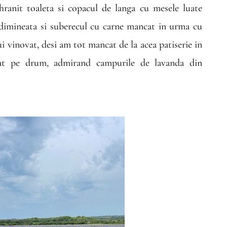
hranit toaleta si copacul de langa cu mesele luate
 dimineata si suberecul cu carne mancat in urma cu
ui vinovat, desi am tot mancat de la acea patiserie in
cat pe drum, admirand campurile de lavanda din