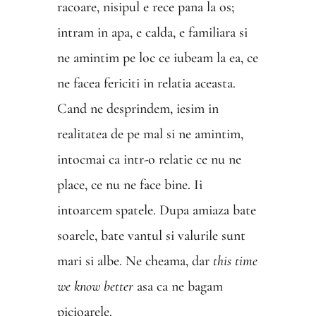
racoare, nisipul e rece pana la os;
intram in apa, e calda, e familiara si
ne amintim pe loc ce iubeam la ea, ce
ne facea fericiti in relatia aceasta.
Cand ne desprindem, iesim in
realitatea de pe mal si ne amintim,
intocmai ca intr-o relatie ce nu ne
place, ce nu ne face bine. Ii
intoarcem spatele. Dupa amiaza bate
soarele, bate vantul si valurile sunt
mari si albe. Ne cheama, dar
this time
we know better
asa ca ne bagam
picioarele.