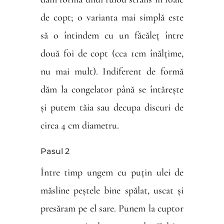
de copt; o varianta mai simplă este
să o întindem cu un făcăleț între
două foi de copt (cca 1cm înălțime,
nu mai mult). Indiferent de formă
dăm la congelator până se întărește
și putem tăia sau decupa discuri de
circa 4 cm diametru.
Pasul 2
Între timp ungem cu puțin ulei de
măsline peștele bine spălat, uscat și
presăram pe el sare. Punem la cuptor