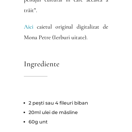
trăit”.
Aici
caietul original digitalizat de
Mona Petre (Ierburi uitate).
Ingrediente
2 pești sau 4 fileuri biban
20ml ulei de măsline
60g unt