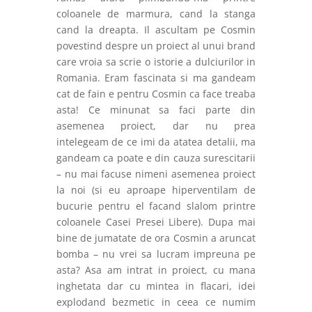
coloanele de marmura, cand la stanga
cand la dreapta. Il ascultam pe Cosmin
povestind despre un proiect al unui brand
care vroia sa scrie o istorie a dulciurilor in
Romania. Eram fascinata si ma gandeam
cat de fain e pentru Cosmin ca face treaba
asta! Ce minunat sa faci parte din
asemenea proiect, dar nu prea
intelegeam de ce imi da atatea detalii, ma
gandeam ca poate e din cauza surescitarii
– nu mai facuse nimeni asemenea proiect
la noi (si eu aproape hiperventilam de
bucurie pentru el facand slalom printre
coloanele Casei Presei Libere). Dupa mai
bine de jumatate de ora Cosmin a aruncat
bomba – nu vrei sa lucram impreuna pe
asta? Asa am intrat in proiect, cu mana
inghetata dar cu mintea in flacari, idei
explodand bezmetic in ceea ce numim