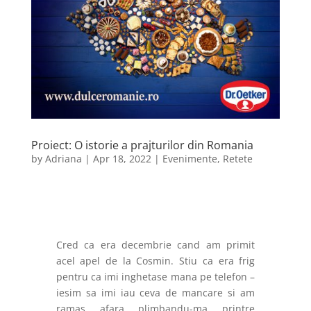
Proiect: O istorie a prajturilor din Romania
by
Adriana
|
Apr 18, 2022
|
Evenimente
,
Retete
Cred ca era decembrie cand am primit
acel apel de la Cosmin. Stiu ca era frig
pentru ca imi inghetase mana pe telefon –
iesim sa imi iau ceva de mancare si am
ramas afara plimbandu-ma printre