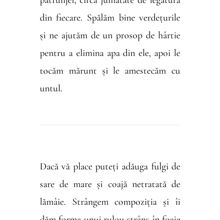
pătrunjel, circa jumătate de legătură
din fiecare. Spălăm bine verdețurile
și ne ajutăm de un prosop de hârtie
pentru a elimina apa din ele, apoi le
tocăm mărunt și le amestecăm cu
untul.
Dacă vă place puteți adăuga fulgi de
sare de mare și coajă netratată de
lămâie. Strângem compoziția și îi
dăm forma unui rulou strâns în foaie