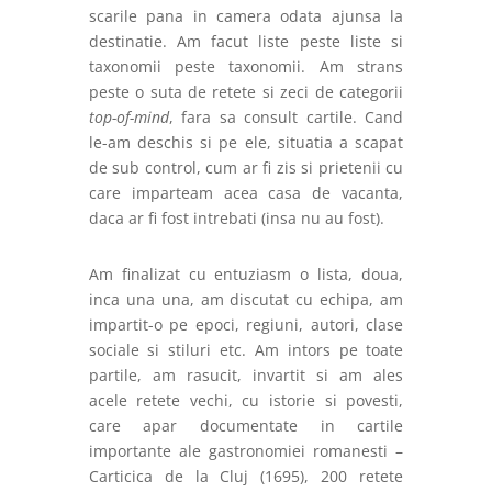
scarile pana in camera odata ajunsa la
destinatie. Am facut liste peste liste si
taxonomii peste taxonomii. Am strans
peste o suta de retete si zeci de categorii
top-of-mind
, fara sa consult cartile. Cand
le-am deschis si pe ele, situatia a scapat
de sub control, cum ar fi zis si prietenii cu
care imparteam acea casa de vacanta,
daca ar fi fost intrebati (insa nu au fost).
Am finalizat cu entuziasm o lista, doua,
inca una una, am discutat cu echipa, am
impartit-o pe epoci, regiuni, autori, clase
sociale si stiluri etc. Am intors pe toate
partile, am rasucit, invartit si am ales
acele retete vechi, cu istorie si povesti,
care apar documentate in cartile
importante ale gastronomiei romanesti –
Carticica de la Cluj (1695), 200 retete