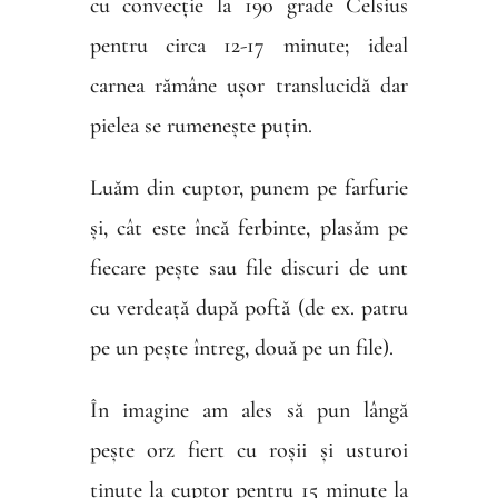
cu convecție la 190 grade Celsius
pentru circa 12-17 minute; ideal
carnea rămâne ușor translucidă dar
pielea se rumenește puțin.
Luăm din cuptor, punem pe farfurie
și, cât este încă ferbinte, plasăm pe
fiecare pește sau file discuri de unt
cu verdeață după poftă (de ex. patru
pe un pește întreg, două pe un file).
În imagine am ales să pun lângă
pește orz fiert cu roșii și usturoi
ținute la cuptor pentru 15 minute la