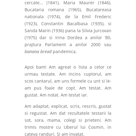
cercate… (1841), Maria Maurer (1846),
Bucataria romana (1965), Bucatareasa
nationala (1974), de la Emil Frederic
(1923), Constantin Bacalbasa (1935), si
Sanda Marin (1936) pana la Silvia Jurcovan
(1975) dar si Irina Dordea a anilor ’80,
prajtura Parlament a anilor 2000 sau
banana bread
pandemica.
Apoi bam! Am agreat o lista a celor ce
urmau testate. Am incins cuptorul, am
scos cantarul, am uns formele cu unt si le-
am pus foaie de copt. Am testat. Am
gustat. Am notat. Am testat iar.
Am adaptat, explicat, scris, rescris, gustat
si regustat. Am dat rezultatele testarii la
sot, sora, mama, colegi si prieteni. Am
trimis mostre cu Uberul lui Cosmin, in
cateva randuri. Si am invatat.