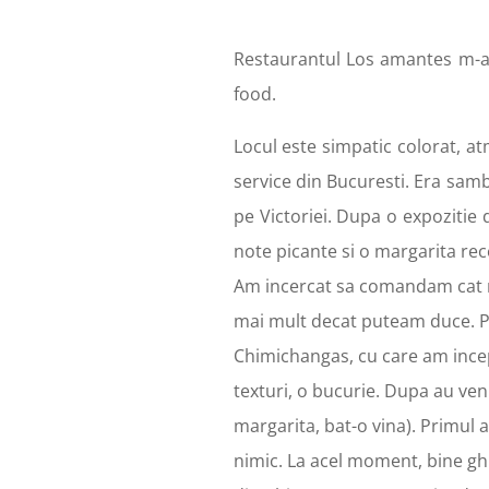
Restaurantul Los amantes m-a f
food.
Locul este simpatic colorat, a
service din Bucuresti. Era samb
pe Victoriei. Dupa o expoziti
note picante si o margarita rec
Am incercat sa comandam cat ma
mai mult decat puteam
duce. P
Chimichangas, cu care am incepu
texturi, o bucurie. Dupa au veni
margarita, bat-o vina). Primul
nimic. La acel moment, bine ghif