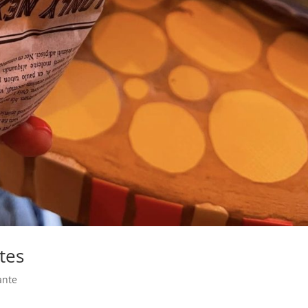
tes
ante