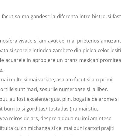
acut sa ma gandesc la diferenta intre bistro si fast
tmosfera vivace si am avut cel mai prietenos-amuzant
ata si soarele intindea zambete din pielea celor iesiti
e de acuarele in apropiere un pranz mexican promitea
e.
i multe si mai variate; asa am facut si am primit
ortiile sunt mari, sosurile numeroase si la liber.
t, au fost excelente; gust plin, bogatie de arome si
t burrito si gorditas/ tostadas (nu mai stiu,
 avea miros de ars, despre a doua nu imi amintesc
tuita cu chimichanga si cei mai buni cartofi prajiti