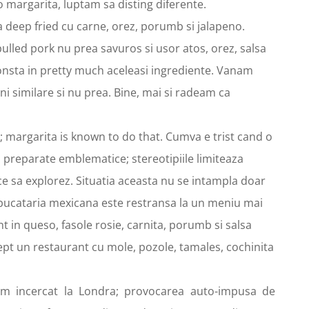
 margarita, luptam sa disting diferente.
 deep fried cu carne, orez, porumb si jalapeno.
, pulled pork nu prea savuros si usor atos, orez, salsa
consta in pretty much aceleasi ingrediente. Vanam
ni similare si nu prea. Bine, mai si radeam ca
t; margarita is known to do that. Cumva e trist cand o
 preparate emblematice; stereotipiile limiteaza
e sa explorez. Situatia aceasta nu se intampla doar
bucataria mexicana este restransa la un meniu mai
 in queso, fasole rosie, carnita, porumb si salsa
stept un restaurant cu mole, pozole, tamales, cochinita
am incercat la Londra; provocarea auto-impusa de