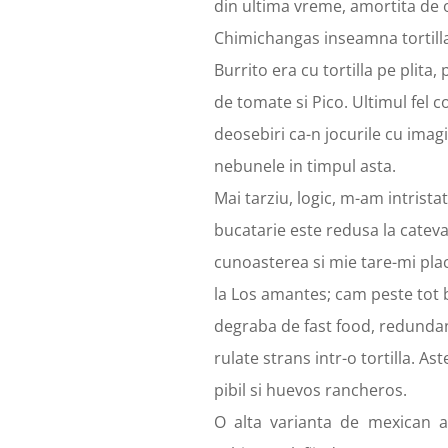
din ultima vreme, amortita de o
Chimichangas inseamna tortilla
Burrito era cu tortilla pe plita
de tomate si Pico. Ultimul fel 
deosebiri ca-n jocurile cu imagi
nebunele in timpul asta.
Mai tarziu, logic, m-am intrista
bucatarie este redusa la cateva
cunoasterea si mie tare-mi plac
la Los amantes; cam peste tot 
degraba de fast food, redundant
rulate strans intr-o tortilla. A
pibil si huevos rancheros.
O alta varianta de mexican 