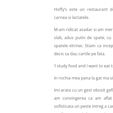
Hoffy’s este un restaurant 
carnea si lactatele.
M-am ridicat asadar si am mer
slab, adus putin de spate, cu 
spatele vitrinei. Stiam ca ince
decis sa dau cartile pe fata.
‘I study food and I want to eat 
In rochia mea pana la gat ma si
Imi arata cu un gest obosit gefi
am convingerea ca am aflat d
sofisticata un peste intreg a c