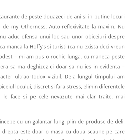
taurante de peste douazeci de ani si in putine locuri
a de my Otherness. Auto-reflexivitate la maxim. Nu
 nu aduc ofensa unui loc sau unor obiceiuri despre
ca manca la Hoffy’s si turisti (ca nu exista deci vreun
dest – mi-am pus o rochie lunga, cu maneca peste
u era sa ma deghizez ci doar sa nu ies in evidenta –
aracter ultraortodox vizibil. De-a lungul timpului am
eiul locului, discret si fara stress, elimin diferentele
a le face si pe cele nevazute mai clar traite, mai
incepe cu un galantar lung, plin de produse de deli;
Pe drepta este doar o masa cu doua scaune pe care