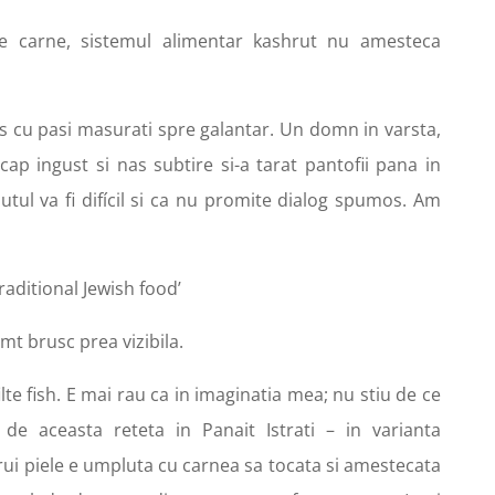
de carne, sistemul alimentar kashrut nu amesteca
s cu pasi masurati spre galantar. Un domn in varsta,
cap ingust si nas subtire si-a tarat pantofii pana in
putul va fi difícil si ca nu promite dialog spumos. Am
traditional Jewish food’
mt brusc prea vizibila.
lte fish. E mai rau ca in imaginatia mea; nu stiu de ce
e aceasta reteta in Panait Istrati – in varianta
arui piele e umpluta cu carnea sa tocata si amestecata