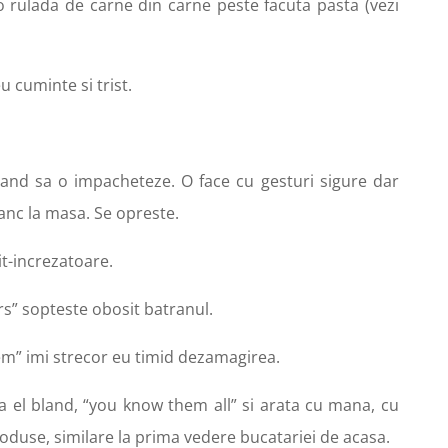
o rulada de carne din carne peste facuta pasta (vezi
 cuminte si trist.
dand sa o impacheteze. O face cu gesturi sigure dar
nanc la masa. Se opreste.
it-increzatoare.
rs” sopteste obosit batranul.
m” imi strecor eu timid dezamagirea.
 el bland, “you know them all” si arata cu mana, cu
oduse, similare la prima vedere bucatariei de acasa.