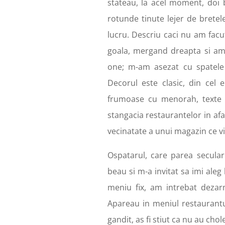
stateau, la acel moment, doi ba
rotunde tinute lejer de bretel
lucru. Descriu caci nu am facu
goala, mergand dreapta si am ar
one; m-am asezat cu spatele 
Decorul este clasic, din cel 
frumoase cu menorah, texte sf
stangacia restaurantelor in afa
vecinatate a unui magazin ce 
Ospatarul, care parea secula
beau si m-a invitat sa imi aleg 
meniu fix, am intrebat dezar
Apareau in meniul restaurantul
gandit, as fi stiut ca nu au ch