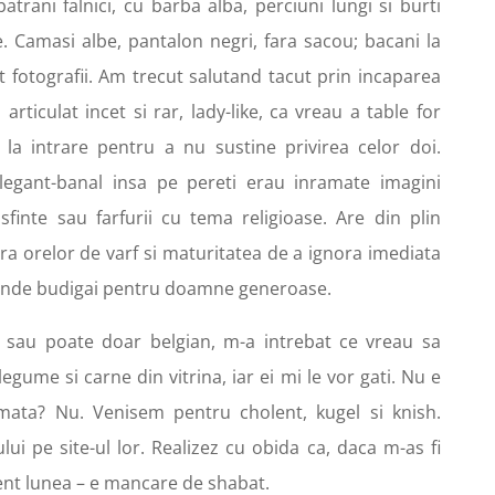
trani falnici, cu barba alba, perciuni lungi si burti
e. Camasi albe, pantalon negri, fara sacou; bacani la
t fotografii. Am trecut salutand tacut prin incaparea
ticulat incet si rar, lady-like, ca vreau a table for
la intrare pentru a nu sustine privirea celor doi.
elegant-banal insa pe pereti erau inramate imagini
inte sau farfurii cu tema religioase. Are din plin
ra orelor de varf si maturitatea de a ignora imediata
vinde budigai pentru doamne generoase.
r sau poate doar belgian, m-a intrebat ce vreau sa
legume si carne din vitrina, iar ei mi le vor gati. Nu e
mata? Nu. Venisem pentru cholent, kugel si knish.
ui pe site-ul lor. Realizez cu obida ca, daca m-as fi
olent lunea – e mancare de shabat.