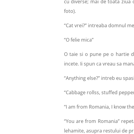
cu diverse; mai de toata ziua 
foto).
“Cat vrei?” intreaba domnul meu
“O felie mica”
O taie si o pune pe o hartie 
incete. Ii spun ca vreau sa ma
“Anything else?” intreb eu spas
“Cabbage rollss, stuffed peppe
“I am from Romania, I know the
“You are from Romania” repeta
lehamite, asupra restului de pr