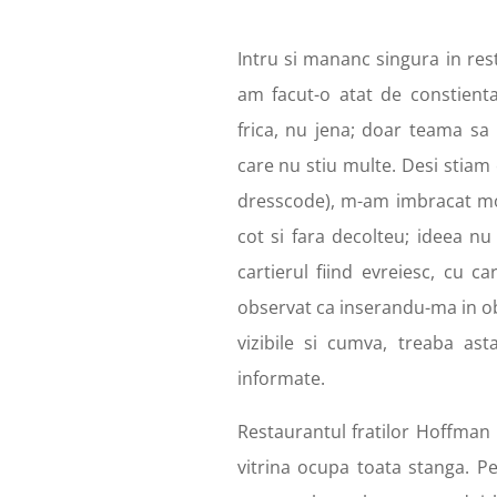
Intru si mananc singura in res
am facut-o atat de constient
frica, nu jena; doar teama sa
care nu stiu multe. Desi stiam 
dresscode), m-am imbracat mo
cot si fara decolteu; ideea n
cartierul fiind evreiesc, cu c
observat ca inserandu-ma in obic
vizibile si cumva, treaba ast
informate.
Restaurantul fratilor Hoffman 
vitrina ocupa toata stanga. 