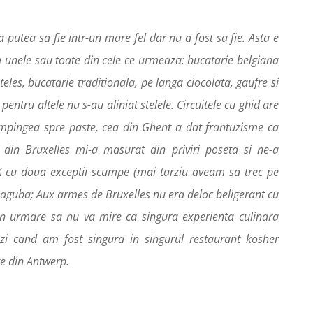
 putea sa fie intr-un mare fel dar nu a fost sa fie. Asta e
a unele sau toate din cele ce urmeaza: bucatarie belgiana
teles, bucatarie traditionala, pe langa ciocolata, gaufre si
pentru altele nu s-au aliniat stelele. Circuitele cu ghid are
impingea spre paste, cea din Ghent a dat frantuzisme ca
a din Bruxelles mi-a masurat din priviri poseta si ne-a
 cu doua exceptii scumpe (mai tarziu aveam sa trec pe
 paguba; Aux armes de Bruxelles nu era deloc beligerant cu
rin urmare sa nu va mire ca singura experienta culinara
zi cand am fost singura in singurul restaurant kosher
e din Antwerp.