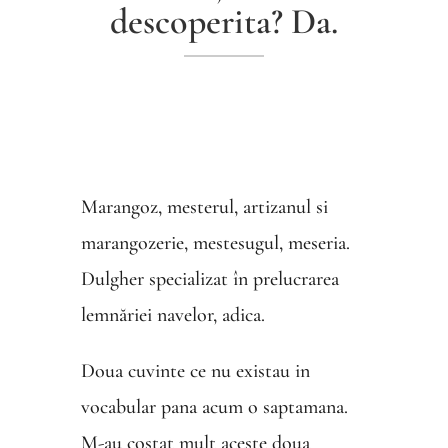
descoperita? Da.
Marangoz, mesterul, artizanul si
marangozerie, mestesugul, meseria.
Dulgher specializat în prelucrarea
lemnăriei navelor, adica.
Doua cuvinte ce nu existau in
vocabular pana acum o saptamana.
M-au costat mult aceste doua