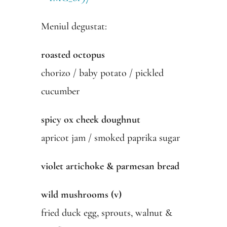
Meniul degustat:
roasted octopus
chorizo / baby potato / pickled
cucumber
spicy ox cheek doughnut
apricot jam / smoked paprika sugar
violet artichoke & parmesan bread
wild mushrooms (v)
fried duck egg, sprouts, walnut &