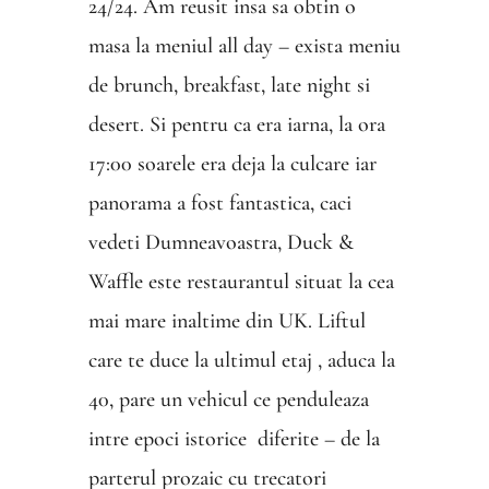
24/24. Am reusit insa sa obtin o
masa la meniul all day – exista meniu
de brunch, breakfast, late night si
desert. Si pentru ca era iarna, la ora
17:00 soarele era deja la culcare iar
panorama a fost fantastica, caci
vedeti Dumneavoastra, Duck &
Waffle este restaurantul situat la cea
mai mare inaltime din UK. Liftul
care te duce la ultimul etaj , aduca la
40, pare un vehicul ce penduleaza
intre epoci istorice diferite – de la
parterul prozaic cu trecatori