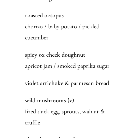
roasted octopus
chorizo / baby potato / pickled
cucumber
spicy ox cheek doughnut
apricot jam / smoked paprika sugar
violet artichoke & parmesan bread
wild mushrooms (v)
fried duck egg, sprouts, walnut &
truffle