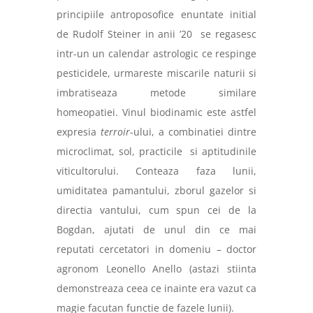
principiile antroposofice enuntate initial
de Rudolf Steiner in anii ’20
se regasesc
intr-un un calendar astrologic ce respinge
pesticidele, urmareste miscarile naturii si
imbratiseaza metode similare
homeopatiei. Vinul biodinamic este astfel
expresia
terroir
-ului, a combinatiei dintre
microclimat, sol, practicile
si aptitudinile
viticultorului. Conteaza faza lunii,
umiditatea pamantului, zborul gazelor si
directia vantului, cum spun cei de la
Bogdan, ajutati de unul din ce mai
reputati cercetatori in domeniu – doctor
agronom Leonello Anello (astazi stiinta
demonstreaza ceea ce inainte era vazut ca
magie facutan functie de fazele lunii).