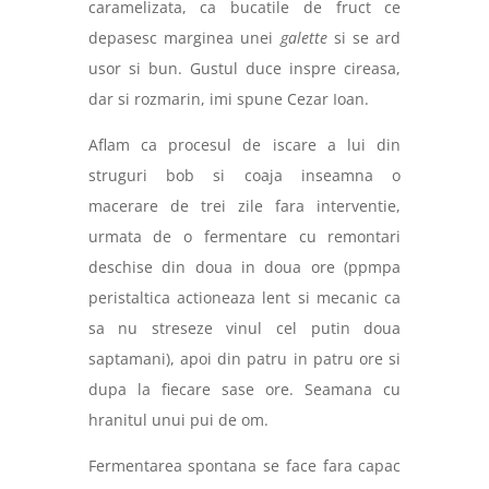
caramelizata, ca bucatile de fruct ce
depasesc marginea unei
galette
si se ard
usor si bun. Gustul duce inspre cireasa,
dar si rozmarin, imi spune Cezar Ioan.
Aflam ca procesul de iscare a lui din
struguri bob si coaja inseamna o
macerare de trei zile fara interventie,
urmata de o fermentare cu remontari
deschise din doua in doua ore (ppmpa
peristaltica actioneaza lent si mecanic ca
sa nu streseze vinul cel putin doua
saptamani), apoi din patru in patru ore si
dupa la fiecare sase ore. Seamana cu
hranitul unui pui de om.
Fermentarea spontana se face fara capac