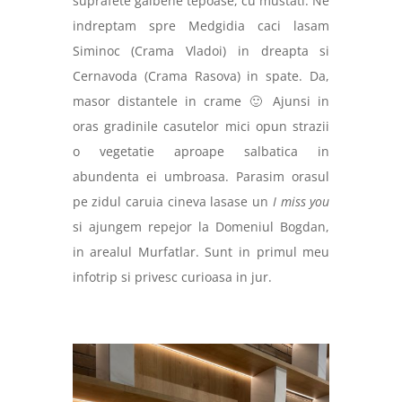
suprafete galbene tepoase, cu mustati. Ne
indreptam spre Medgidia caci lasam
Siminoc (Crama Vladoi) in dreapta si
Cernavoda (Crama Rasova) in spate. Da,
masor distantele in crame 🙂 Ajunsi in
oras gradinile casutelor mici opun strazii
o vegetatie aproape salbatica in
abundenta ei umbroasa. Parasim orasul
pe zidul caruia cineva lasase un
I miss you
si ajungem repejor la Domeniul Bogdan,
in arealul Murfatlar. Sunt in primul meu
infotrip si privesc curioasa in jur.