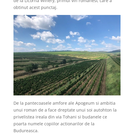
de la Licorna Winery, primul vin romanesc care a
obtinut acest punctaj.
De la pantecoasele amfore ale Apogeum si ambitia
unui roman de a face dreptate unui soi autohton la
privelistea ireala din via Tohani si budanele ce
poarta numele copiilor actionarilor de la
Budureasca.