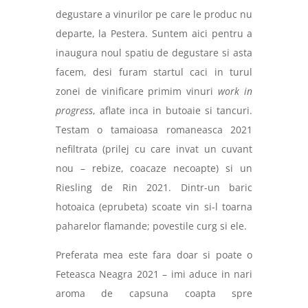
degustare a vinurilor pe care le produc nu
departe, la Pestera. Suntem aici pentru a
inaugura noul spatiu de degustare si asta
facem, desi furam startul caci in turul
zonei de vinificare primim vinuri
work in
progress
, aflate inca in butoaie si tancuri.
Testam o tamaioasa romaneasca 2021
nefiltrata (prilej cu care invat un cuvant
nou – rebize, coacaze necoapte) si un
Riesling de Rin 2021. Dintr-un baric
hotoaica (eprubeta) scoate vin si-l toarna
paharelor flamande; povestile curg si ele.
Preferata mea este fara doar si poate o
Feteasca Neagra 2021 – imi aduce in nari
aroma de capsuna coapta spre