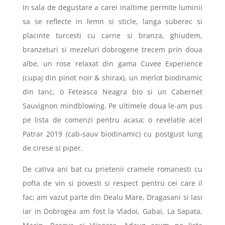
In sala de degustare a carei inaltime permite luminii
sa se reflecte in lemn si sticle, langa suberec si
placinte turcesti cu carne si branza, ghiudem,
branzeturi si mezeluri dobrogene trecem prin doua
albe, un rose relaxat din gama Cuvee Experience
(cupaj din pinot noir & shirax), un merlot biodinamic
din tanc, o Feteasca Neagra bio si un Cabernet
Sauvignon mindblowing. Pe ultimele doua le-am pus
pe lista de comenzi pentru acasa; o revelatie acel
Patrar 2019 (cab-sauv biodinamic) cu postgust lung
de cirese si piper.
De cativa ani bat cu prietenii cramele romanesti cu
pofta de vin si povesti si respect pentru cei care il
fac; am vazut parte din Dealu Mare, Dragasani si Iasi
iar in Dobrogea am fost la Vladoi, Gabai,
La Sapata,