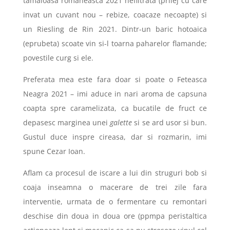
tamaioasa romaneasca 2021 nefiltrata (prilej cu care
invat un cuvant nou – rebize, coacaze necoapte) si
un Riesling de Rin 2021. Dintr-un baric hotoaica
(eprubeta) scoate vin si-l toarna paharelor flamande;
povestile curg si ele.
Preferata mea este fara doar si poate o Feteasca
Neagra 2021 – imi aduce in nari aroma de capsuna
coapta spre caramelizata, ca bucatile de fruct ce
depasesc marginea unei
galette
si se ard usor si bun.
Gustul duce inspre cireasa, dar si rozmarin, imi
spune Cezar Ioan.
Aflam ca procesul de iscare a lui din struguri bob si
coaja inseamna o macerare de trei zile fara
interventie, urmata de o fermentare cu remontari
deschise din doua in doua ore (ppmpa peristaltica