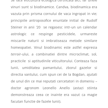
Se face viticultura ecologica certificata aici, iar unele
vinuri sunt si biodinamice. Candva, biodinamica era
vazuta prin prisma cornului de vaca ingropat in vie;
principiile antroposofice enuntate initial de Rudolf
Steiner in anii ’20
se regasesc intr-un un calendar
astrologic ce respinge pesticidele, urmareste
miscarile naturii si imbratiseaza metode similare
homeopatiei. Vinul biodinamic este astfel expresia
terroir
-ului, a combinatiei dintre microclimat, sol,
practicile
si aptitudinile viticultorului. Conteaza faza
lunii, umiditatea pamantului, zborul gazelor si
directia vantului, cum spun cei de la Bogdan, ajutati
de unul din ce mai reputati cercetatori in domeniu –
doctor agronom Leonello Anello (astazi stiinta
demonstreaza ceea ce inainte era vazut ca magie
facutan functie de fazele lunii).