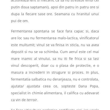
actioneaza lent si mecanic ca sa nu streseze vinul cel
putin doua saptamani), apoi din patru in patru ore si
dupa la fiecare sase ore. Seamana cu hranitul unui
pui de om.
Fermentarea spontana se face fara capac si, daca
are loc sau nu fermentarea malo-lactica, vinificatorul
este multumit; vinul se va finisa in sticla, nu va avea
depozit si nu se va schimba. Cum aerul este cel mai
mare inamic al vinului, sa nu iti fie frica si sa lasi
vinul descoperit, doar cu o plasa de protectie, e o
masura a increderii in strugure si proces. In plus,
fermentatia salbatica nu deranjeaza, nu e controlata,
ajutata/ ajustata ceea ce, sopteste Dana Popa,
specialist in chimie alimentara, il califica cu adevarat
ca vin de
terroir.