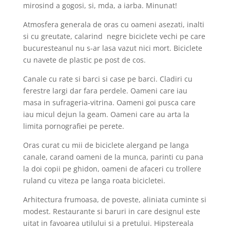
mirosind a gogosi, si, mda, a iarba. Minunat!
Atmosfera generala de oras cu oameni asezati, inalti
si cu greutate, calarind negre biciclete vechi pe care
bucuresteanul nu s-ar lasa vazut nici mort. Biciclete
cu navete de plastic pe post de cos.
Canale cu rate si barci si case pe barci. Cladiri cu
ferestre largi dar fara perdele. Oameni care iau
masa in sufrageria-vitrina. Oameni goi pusca care
iau micul dejun la geam. Oameni care au arta la
limita pornografiei pe perete.
Oras curat cu mii de biciclete alergand pe langa
canale, carand oameni de la munca, parinti cu pana
la doi copii pe ghidon, oameni de afaceri cu trollere
ruland cu viteza pe langa roata bicicletei.
Arhitectura frumoasa, de poveste, aliniata cuminte si
modest. Restaurante si baruri in care designul este
uitat in favoarea utilului si a pretului. Hipstereala