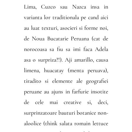
Lima, Cuzco sau Nazca insa in
varianta lor traditionala pe cand aici
au luat texturi, asocieri si forme noi,
de Noua Bucatarie Peruana (cat de
norocoasa sa fiu sa imi faca Adela
asa o surpriza?!). Aji amarillo, causa
limena, huacatay (menta peruava),
tiradito si elemente ale geografiei
peruane au ajuns in farfurie insotite
de cele mai creative si, deci,
surprinzatoare bauturi botanice non-
aloolice (think salata romain lettuce