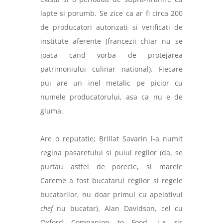
lapte si porumb. Se zice ca ar fi circa 200
de producatori autorizati si verificati de
institute aferente (francezii chiar nu se
joaca cand vorba de protejarea
patrimoniului culinar national). Fiecare
pui are un inel metalic pe picior cu
numele producatorului, asa ca nu e de
gluma.
Are o reputatie; Brillat Savarin l-a numit
regina pasaretului si puiul regilor (da, se
purtau astfel de porecle, si marele
Careme a fost bucatarul regilor si regele
bucatarilor, nu doar primul cu apelativul
chef
nu bucatar). Alan Davidson, cel cu
Oxford Companion to Food, i-a zis