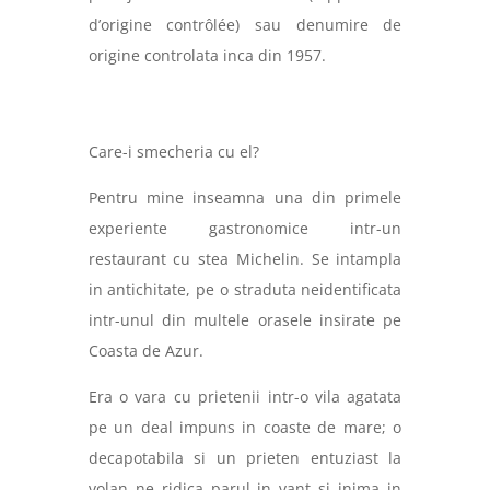
d’origine contrôlée) sau denumire de
origine controlata inca din 1957.
Care-i smecheria cu el?
Pentru mine inseamna una din primele
experiente gastronomice intr-un
restaurant cu stea Michelin. Se intampla
in antichitate, pe o straduta neidentificata
intr-unul din multele orasele insirate pe
Coasta de Azur.
Era o vara cu prietenii intr-o vila agatata
pe un deal impuns in coaste de mare; o
decapotabila si un prieten entuziast la
volan ne ridica parul in vant si inima in