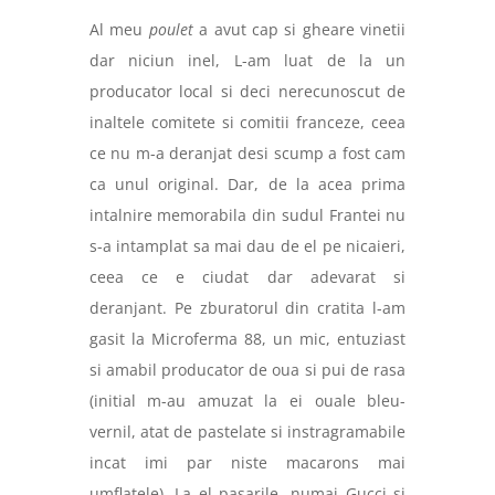
Al meu
poulet
a avut cap si gheare vinetii
dar niciun inel, L-am luat de la un
producator local si deci nerecunoscut de
inaltele comitete si comitii franceze, ceea
ce nu m-a deranjat desi scump a fost cam
ca unul original. Dar, de la acea prima
intalnire memorabila din sudul Frantei nu
s-a intamplat sa mai dau de el pe nicaieri,
ceea ce e ciudat dar adevarat si
deranjant. Pe zburatorul din cratita l-am
gasit la Microferma 88, un mic, entuziast
si amabil producator de oua si pui de rasa
(initial m-au amuzat la ei ouale bleu-
vernil, atat de pastelate si instragramabile
incat imi par niste macarons mai
umflatele). La el pasarile, numai Gucci si