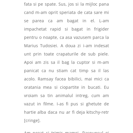
fata si pe spate. Sus, jos si la mijloc pana
cand m-am oprit speriata de cata sare mi
se parea ca am bagat in el. L-am
impachetat rapid si bagat in frigider
pentru o noapte, ca asa vazusem parca la
Marius Tudosiei. A doua zi i-am indesat
unt prin toate crapaturile de sub piele.
Apoi am zis sa il bag la cuptor si m-am
panicat ca nu stiam cat timp sa il las
acolo. Ramsay facea bibilici, mai mici ca
oratania mea si ciopartite in bucati. Eu
vroiam sa tin animalul intreg, cum am
vazut in filme. I-as fi pus si ghetute de
hartie alba daca nu ar fi deja kitschy-retr
[cringe].
Am pozat si trimis mamei. Raspunsul ei