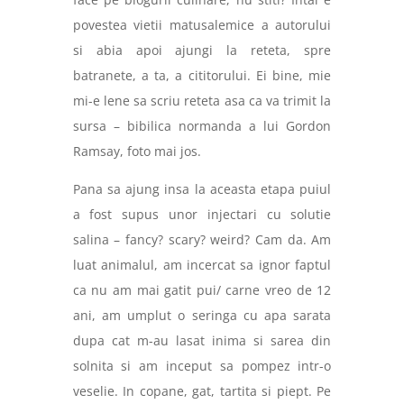
povestea vietii matusalemice a autorului
si abia apoi ajungi la reteta, spre
batranete, a ta, a cititorului. Ei bine, mie
mi-e lene sa scriu reteta asa ca va trimit la
sursa – bibilica normanda a lui Gordon
Ramsay, foto mai jos.
Pana sa ajung insa la aceasta etapa puiul
a fost supus unor injectari cu solutie
salina – fancy? scary? weird? Cam da. Am
luat animalul, am incercat sa ignor faptul
ca nu am mai gatit pui/ carne vreo de 12
ani, am umplut o seringa cu apa sarata
dupa cat m-au lasat inima si sarea din
solnita si am inceput sa pompez intr-o
veselie. In copane, gat, tartita si piept. Pe