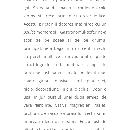
gat. Soseaua de coasta serpuieste acolo
serios si trece prin mici orase idilice.
Acestui prieten ii datorez intalnirea cu un
poulet
memorabil. Gastronomul-sofer ne-a
scos de pe sosea si de pe drumul
principal, ne-a bagat intr-un centru vechi
cu pereti inalti ce aruncau umbra peste
strazi inguste ca de medina si a oprit in
fata unei usi banale taiate in dosul unei
cladiri galbui, masive. Fiind spatele ei,
nicio decoratiune, niciu dischis. Doar o
usa. In jur pustiul unei dupa amiezi de
vara fierbinte. Cativa magrebieni razleti
profitau de racoarea orasului vechi si-mi
intareau ideea de medina. Ei au fost de
altfel si motivul pentru care cealalta