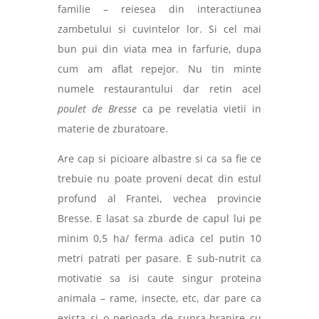
familie – reiesea din interactiunea
zambetului si cuvintelor lor. Si cel mai
bun pui din viata mea in farfurie, dupa
cum am aflat repejor. Nu tin minte
numele restaurantului dar retin acel
poulet de Bresse
ca pe revelatia vietii in
materie de zburatoare.
Are cap si picioare albastre si ca sa fie ce
trebuie nu poate proveni decat din estul
profund al Frantei, vechea provincie
Bresse. E lasat sa zburde de capul lui pe
minim 0,5 ha/ ferma adica cel putin 10
metri patrati per pasare. E sub-nutrit ca
motivatie sa isi caute singur proteina
animala – rame, insecte, etc, dar pare ca
exista si o perioada de supra-hranire cu