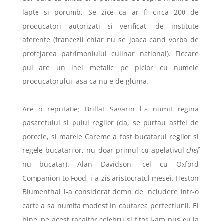
lapte si porumb. Se zice ca ar fi circa 200 de
producatori autorizati si verificati de institute
aferente (francezii chiar nu se joaca cand vorba de
protejarea patrimoniului culinar national). Fiecare
pui are un inel metalic pe picior cu numele
producatorului, asa ca nu e de gluma.
Are o reputatie; Brillat Savarin l-a numit regina
pasaretului si puiul regilor (da, se purtau astfel de
porecle, si marele Careme a fost bucatarul regilor si
regele bucatarilor, nu doar primul cu apelativul
chef
nu bucatar). Alan Davidson, cel cu Oxford
Companion to Food, i-a zis aristocratul mesei. Heston
Blumenthal l-a considerat demn de includere intr-o
carte a sa numita modest In cautarea perfectiunii. Ei
bine, pe acest racaitor celebru si fitos l-am pus eu la