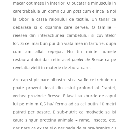
macar opt mese in interior. O bucatarie minuscula in
care trebaluia un domn cu un
pass
cum e inca la noi
la Obor la cassa raionului de textile. Un tanar ce
debarasa si o doamna care servea. O familie –
reiesea din interactiunea zambetului si cuvintelor
lor. Si cel mai bun pui din viata mea in farfurie, dupa
cum am aflat repejor. Nu tin minte numele
restaurantului dar retin acel
poulet de Bresse
ca pe
revelatia vietii in materie de zburatoare.
Are cap si picioare albastre si ca sa fie ce trebuie nu
poate proveni decat din estul profund al Frantei,
vechea provincie Bresse. E lasat sa zburde de capul
lui pe minim 0,5 ha/ ferma adica cel putin 10 metri
patrati per pasare. E sub-nutrit ca motivatie sa isi
caute singur proteina animala – rame, insecte, etc,
dar pare ca exista si o perioada de supra-hranire cu