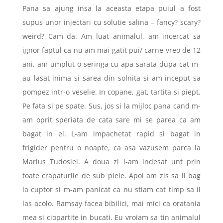
Pana sa ajung insa la aceasta etapa puiul a fost
supus unor injectari cu solutie salina – fancy? scary?
weird? Cam da. Am luat animalul, am incercat sa
ignor faptul ca nu am mai gatit pui/ carne vreo de 12
ani, am umplut o seringa cu apa sarata dupa cat m-
au lasat inima si sarea din solnita si am inceput sa
pompez intr-o veselie. In copane, gat, tartita si piept.
Pe fata si pe spate. Sus, jos si la mijloc pana cand m-
am oprit speriata de cata sare mi se parea ca am
bagat in el. L-am impachetat rapid si bagat in
frigider pentru o noapte, ca asa vazusem parca la
Marius Tudosiei. A doua zi i-am indesat unt prin
toate crapaturile de sub piele. Apoi am zis sa il bag
la cuptor si m-am panicat ca nu stiam cat timp sa il
las acolo. Ramsay facea bibilici, mai mici ca oratania
mea si ciopartite in bucati. Eu vroiam sa tin animalul