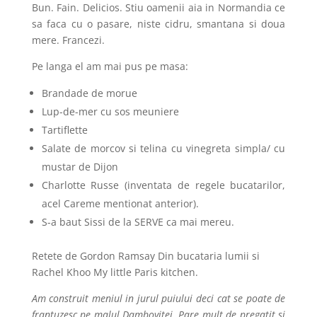
Bun. Fain. Delicios. Stiu oamenii aia in Normandia ce
sa faca cu o pasare, niste cidru, smantana si doua
mere. Francezi.
Pe langa el am mai pus pe masa:
Brandade de morue
Lup-de-mer cu sos meuniere
Tartiflette
Salate de morcov si telina cu vinegreta simpla/ cu
mustar de Dijon
Charlotte Russe (inventata de regele bucatarilor,
acel Careme mentionat anterior).
S-a baut Sissi de la SERVE ca mai mereu.
Retete de Gordon Ramsay Din bucataria lumii si
Rachel Khoo My little Paris kitchen.
Am construit meniul in jurul puiului deci cat se poate de
frantuzesc pe malul Dambovitei. Pare mult de pregatit si