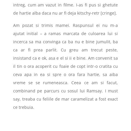
intreg, cum am vazut in filme. I-as fi pus si ghetute
de hartie alba daca nu ar fi deja kitschy-retr [cringe].
Am pozat si trimis mamei. Raspunsul ei nu m-a
ajutat initial – a ramas marcata de culoarea lui si
incerca sa ma convinga ca ba nu e bine jumulit, ba
ca ar fi prea parlit. Cu greu am trecut peste,
insistand ca e ok, asa e el si ii e bine. Am convenit sa
il tin o ora acoperit cu foaie de copt intr-o cratita cu
ceva apa in ea si spre o ora fara hartie, sa aiba
vreme se se rumeneasca. Ceea ce am si facut,
combinand pe parcurs cu sosul lui Ramsay. I must
say, treaba cu feliile de mar caramelizat a fost exact
ce trebuia.