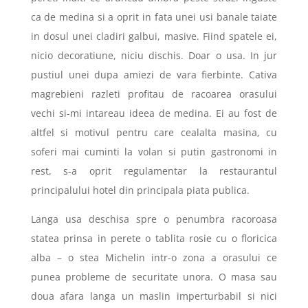
ca de medina si a oprit in fata unei usi banale taiate
in dosul unei cladiri galbui, masive. Fiind spatele ei,
nicio decoratiune, niciu dischis. Doar o usa. In jur
pustiul unei dupa amiezi de vara fierbinte. Cativa
magrebieni razleti profitau de racoarea orasului
vechi si-mi intareau ideea de medina. Ei au fost de
altfel si motivul pentru care cealalta masina, cu
soferi mai cuminti la volan si putin gastronomi in
rest, s-a oprit regulamentar la restaurantul
principalului hotel din principala piata publica.
Langa usa deschisa spre o penumbra racoroasa
statea prinsa in perete o tablita rosie cu o floricica
alba – o stea Michelin intr-o zona a orasului ce
punea probleme de securitate unora. O masa sau
doua afara langa un maslin imperturbabil si nici