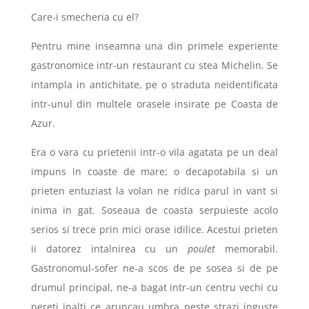
Care-i smecheria cu el?
Pentru mine inseamna una din primele experiente
gastronomice intr-un restaurant cu stea Michelin. Se
intampla in antichitate, pe o straduta neidentificata
intr-unul din multele orasele insirate pe Coasta de
Azur.
Era o vara cu prietenii intr-o vila agatata pe un deal
impuns in coaste de mare; o decapotabila si un
prieten entuziast la volan ne ridica parul in vant si
inima in gat. Soseaua de coasta serpuieste acolo
serios si trece prin mici orase idilice. Acestui prieten
ii datorez intalnirea cu un
poulet
memorabil.
Gastronomul-sofer ne-a scos de pe sosea si de pe
drumul principal, ne-a bagat intr-un centru vechi cu
pereti inalti ce aruncau umbra peste strazi inguste