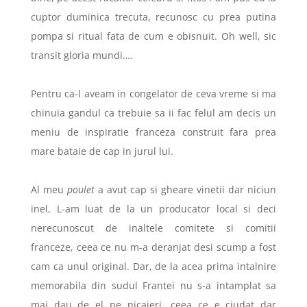
cuptor duminica trecuta, recunosc cu prea putina
pompa si ritual fata de cum e obisnuit. Oh well, sic
transit gloria mundi….
Pentru ca-l aveam in congelator de ceva vreme si ma
chinuia gandul ca trebuie sa ii fac felul am decis un
meniu de inspiratie franceza construit fara prea
mare bataie de cap in jurul lui.
Al meu
poulet
a avut cap si gheare vinetii dar niciun
inel, L-am luat de la un producator local si deci
nerecunoscut de inaltele comitete si comitii
franceze, ceea ce nu m-a deranjat desi scump a fost
cam ca unul original. Dar, de la acea prima intalnire
memorabila din sudul Frantei nu s-a intamplat sa
mai dau de el pe nicaieri, ceea ce e ciudat dar