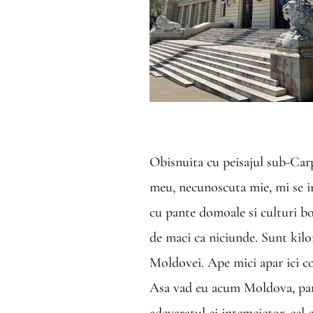
Obisnuita cu peisajul sub-Carp
meu, necunoscuta mie, mi se in
cu pante domoale si culturi bo
de maci ca niciunde. Sunt kil
Moldovei. Ape mici apar ici col
Asa vad eu acum Moldova, parte
adevaratul ei intemeietor, cel