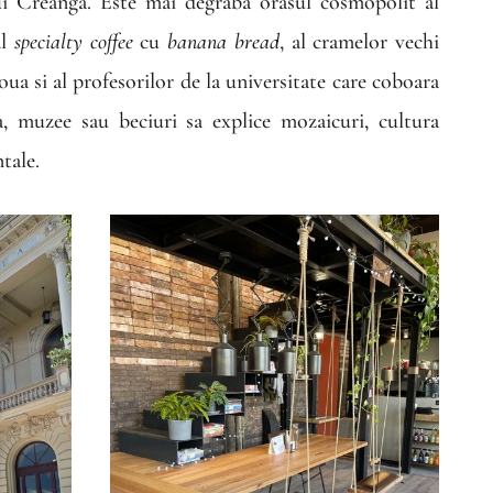
 lui Creanga. Este mai degraba orasul cosmopolit al
al
specialty coffee
cu
banana bread
, al cramelor vechi
ua si al profesorilor de la universitate care coboara
a, muzee sau beciuri sa explice mozaicuri, cultura
tale.