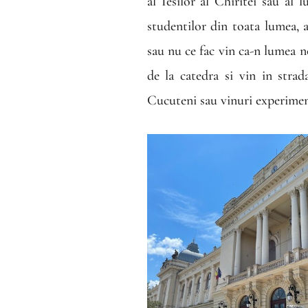
al Iesilor al Chiritei sau al
studentilor din toata lumea, 
sau nu ce fac vin ca-n lumea no
de la catedra si vin in strad
Cucuteni sau vinuri experimen