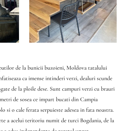
atilor de la bunicii buzoieni, Moldova tatalului
fatiseaza ca imense intinderi verzi, dealuri scunde
gate de la ploile dese.
Sunt c
ampuri verzi cu brauri
ometri de sosea ce impart bucati din Campia
o si o cale ferata serpuieste adesea in fata noastra.
 a acelui teritoriu numit de turci Bogdania, de la
 ce a adus independenta de regatul ungar.