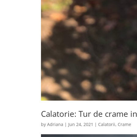
Calatorie: Tur de crame in
by
Adriana
|
Jun 24, 2021
|
Calatorii
,
Crame