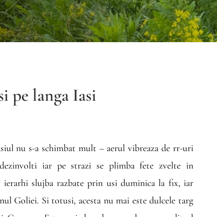
i pe langa Iasi
siul nu s-a schimbat mult – aerul vibreaza de rr-uri
 dezinvolti iar pe strazi se plimba fete zvelte in
ierarhi slujba razbate prin usi duminica la fix, iar
ul Goliei. Si totusi, acesta nu mai este dulcele targ