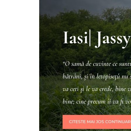
Iasi| Jass
“O samă de cuvinte ce sunt
bătrâni, şi în letopiseţǔ nu s
va ceti şi le va crede, bine v
bine; cine precum îi va fi v
CITESTE MAI JOS CONTINUA