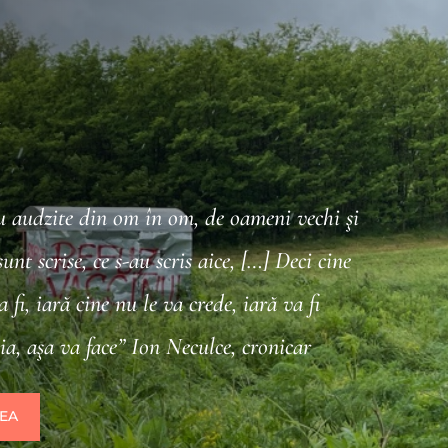
y
u audzite din om în om, de oameni vechi şi
unt scrise, ce s-au scris aice, […] Deci cine
a fi, iară cine nu le va crede, iară va fi
oia, aşa va face” Ion Neculce, cronicar
REA