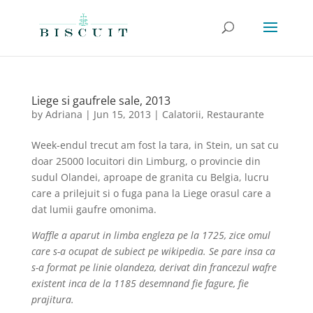
Liege si gaufrele sale, 2013
by
Adriana
|
Jun 15, 2013
|
Calatorii
,
Restaurante
Week-endul trecut am fost la tara, in Stein, un sat cu
doar 25000 locuitori din Limburg, o provincie din
sudul Olandei, aproape de granita cu Belgia, lucru
care a prilejuit si o fuga pana la Liege orasul care a
dat lumii gaufre omonima.
Waffle a aparut in limba engleza pe la 1725, zice omul
care s-a ocupat de subiect pe wikipedia. Se pare insa ca
s-a format pe linie olandeza, derivat din francezul wafre
existent inca de la 1185 desemnand fie fagure, fie
prajitura.