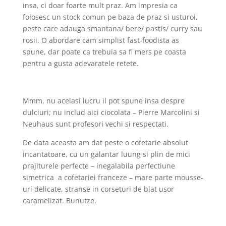
insa, ci doar foarte mult praz. Am impresia ca
folosesc un stock comun pe baza de praz si usturoi,
peste care adauga smantana/ bere/ pastis/ curry sau
rosii. O abordare cam simplist fast-foodista as
spune, dar poate ca trebuia sa fi mers pe coasta
pentru a gusta adevaratele retete.
Mmm, nu acelasi lucru il pot spune insa despre
dulciuri; nu includ aici ciocolata – Pierre Marcolini si
Neuhaus sunt profesori vechi si respectati.
De data aceasta am dat peste o cofetarie absolut
incantatoare, cu un galantar luung si plin de mici
prajiturele perfecte – inegalabila perfectiune
simetrica a cofetariei franceze – mare parte mousse-
uri delicate, stranse in corseturi de blat usor
caramelizat. Bunutze.