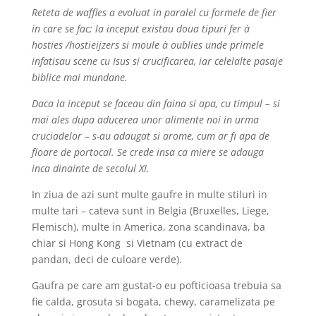
Reteta de waffles a evoluat in paralel cu formele de fier
in care se fac; la inceput existau doua tipuri fer à
hosties /hostieijzers si moule à oublies unde primele
infatisau scene cu Isus si crucificarea, iar celelalte pasaje
biblice mai mundane.
Daca la inceput se faceau din faina si apa, cu timpul – si
mai ales dupa aducerea unor alimente noi in urma
cruciadelor – s-au adaugat si arome, cum ar fi apa de
floare de portocal. Se crede insa ca miere se adauga
inca dinainte de secolul XI.
In ziua de azi sunt multe gaufre in multe stiluri in
multe tari – cateva sunt in Belgia (Bruxelles, Liege,
Flemisch), multe in America, zona scandinava, ba
chiar si Hong Kong si Vietnam (cu extract de
pandan, deci de culoare verde).
Gaufra pe care am gustat-o eu pofticioasa trebuia sa
fie calda, grosuta si bogata, chewy, caramelizata pe