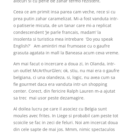
alocuri si cu perle de zahar termo rezistent.
Ceea ce am primit insa parea cam veche, rece si cu
prea putin zahar caramelizat. Mi-a fost vanduta intr-
o patiserie micuta, de un tanar care mi-a replicat
condescendent ‘Je parle francais, madam’ la
insolenta si turistica mea intrebare ‘Do you speak
English?’ Am amintiri mai frumoase cu o gaufre
grasuta agatata in mall la Baneasa acum ceva vreme.
Am mai facut o incercare a doua zi, in Olanda, intr-
un outlet McArthurGlen; ok, stiu, nu mai era o gaufre
belgiana, ci una olandeza, si, logic, nu avea cum sa
fie gourmet daca era vanduta intr-un shopping
center. Corect, din fericire Ralph Lauren m-a ajutat
sa trec mai usor peste dezamagire.
Al doilea lucru pe care il asociez cu Belgia sunt
moules avec frites. In Liege si probabil cam peste tot
scoicile se fac in zeci de feluri. Noi am incercat doua
din cele sapte de mai jos. Mmm, nimic spectaculos