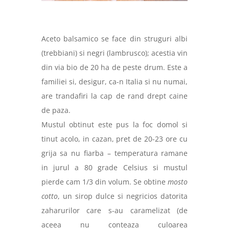
Aceto balsamico se face din struguri albi
(trebbiani) si negri (lambrusco); acestia vin
din via bio de 20 ha de peste drum. Este a
familiei si, desigur, ca-n Italia si nu numai,
are trandafiri la cap de rand drept caine
de paza.
Mustul obtinut este pus la foc domol si
tinut acolo, in cazan, pret de 20-23 ore cu
grija sa nu fiarba – temperatura ramane
in jurul a 80 grade Celsius si mustul
pierde cam 1/3 din volum. Se obtine
mosto
cotto
, un sirop dulce si negricios datorita
zaharurilor care s-au caramelizat (de
aceea nu conteaza culoarea