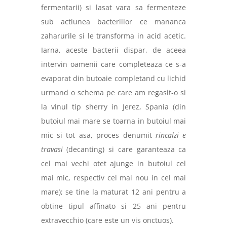
fermentarii) si lasat vara sa fermenteze
sub actiunea bacteriilor ce mananca
zaharurile si le transforma in acid acetic.
Iarna, aceste bacterii dispar, de aceea
intervin oamenii care completeaza ce s-a
evaporat din butoaie completand cu lichid
urmand o schema pe care am regasit-o si
la vinul tip sherry in Jerez, Spania (din
butoiul mai mare se toarna in butoiul mai
mic si tot asa, proces denumit
rincalzi e
travasi
(decanting) si care garanteaza ca
cel mai vechi otet ajunge in butoiul cel
mai mic, respectiv cel mai nou in cel mai
mare); se tine la maturat 12 ani pentru a
obtine tipul affinato si 25 ani pentru
extravecchio (care este un vis onctuos).