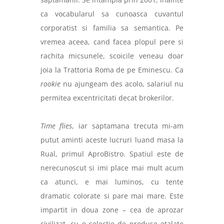
ca vocabularul sa cunoasca cuvantul
corporatist si familia sa semantica. Pe
vremea aceea, cand facea plopul pere si
rachita micsunele, scoicile veneau doar
joia la Trattoria Roma de pe Eminescu. Ca
rookie
nu ajungeam des acolo, salariul nu
permitea excentricitati decat brokerilor.
Time flies
, iar saptamana trecuta mi-am
putut aminti aceste lucruri luand masa la
Rual, primul AproBistro. Spatiul este de
nerecunoscut si imi place mai mult acum
ca atunci, e mai luminos, cu tente
dramatic colorate si pare mai mare. Este
impartit in doua zone – cea de aprozar
civilizat, cu o selectie de produse etalate