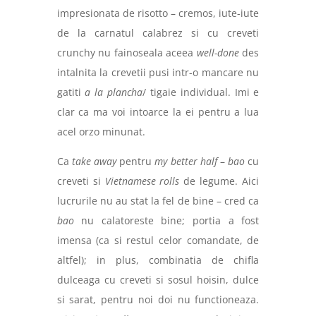
impresionata de risotto – cremos, iute-iute
de la carnatul calabrez si cu creveti
crunchy nu fainoseala aceea
well-done
des
intalnita la crevetii pusi intr-o mancare nu
gatiti
a la plancha
/ tigaie individual. Imi e
clar ca ma voi intoarce la ei pentru a lua
acel orzo minunat.
Ca
take away
pentru
my better half
–
bao
cu
creveti si
Vietnamese rolls
de legume. Aici
lucrurile nu au stat la fel de bine – cred ca
bao
nu calatoreste bine; portia a fost
imensa (ca si restul celor comandate, de
altfel); in plus, combinatia de chifla
dulceaga cu creveti si sosul hoisin, dulce
si sarat, pentru noi doi nu functioneaza.