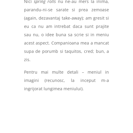
Nici
spring rolls
nu ne-au mers la inima,
parandu-ni-se sarate si prea zemoase
(again, dezavantaj take-away); am gresit si
eu ca nu am intrebat daca sunt prajite
sau nu, o idee buna sa scrie si in meniu
acest aspect.
Companioana mea a mancat
supa de porumb si taquitos, cred; bun, a
zis.
Pentru mai multe detali – meniul in
imagini (recunosc, la inceput m-a
ingrijorat lungimea meniului).