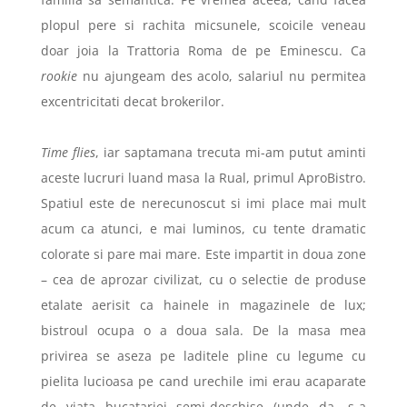
plopul pere si rachita micsunele, scoicile veneau
doar joia la Trattoria Roma de pe Eminescu. Ca
rookie
nu ajungeam des acolo, salariul nu permitea
excentricitati decat brokerilor.
Time flies
, iar saptamana trecuta mi-am putut aminti
aceste lucruri luand masa la Rual, primul AproBistro.
Spatiul este de nerecunoscut si imi place mai mult
acum ca atunci, e mai luminos, cu tente dramatic
colorate si pare mai mare. Este impartit in doua zone
– cea de aprozar civilizat, cu o selectie de produse
etalate aerisit ca hainele in magazinele de lux;
bistroul ocupa o a doua sala. De la masa mea
privirea se aseza pe laditele pline cu legume cu
pielita lucioasa pe cand urechile imi erau acaparate
de viata bucatariei semi-deschise (unde da, s-a