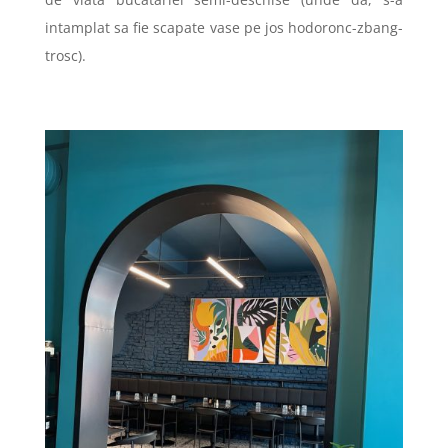
intamplat sa fie scapate vase pe jos hodoronc-zbang-
trosc).