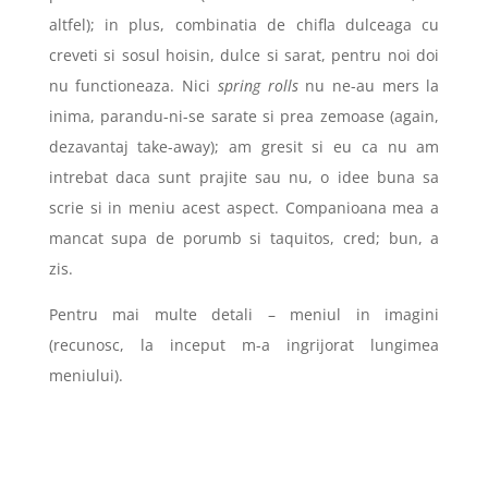
altfel); in plus, combinatia de chifla dulceaga cu
creveti si sosul hoisin, dulce si sarat, pentru noi doi
nu functioneaza. Nici
spring rolls
nu ne-au mers la
inima, parandu-ni-se sarate si prea zemoase (again,
dezavantaj take-away); am gresit si eu ca nu am
intrebat daca sunt prajite sau nu, o idee buna sa
scrie si in meniu acest aspect.
Companioana mea a
mancat supa de porumb si taquitos, cred; bun, a
zis.
Pentru mai multe detali – meniul in imagini
(recunosc, la inceput m-a ingrijorat lungimea
meniului).