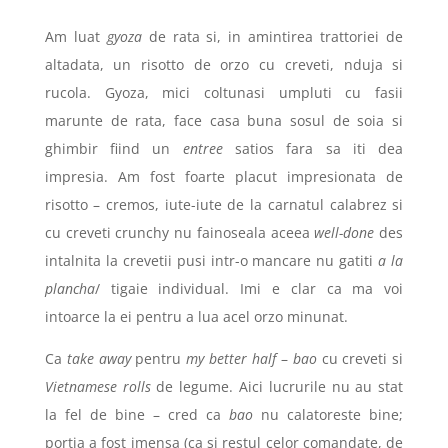
Am luat
gyoza
de rata si, in amintirea trattoriei de
altadata, un risotto de orzo cu creveti, nduja si
rucola. Gyoza, mici coltunasi umpluti cu fasii
marunte de rata, face casa buna sosul de soia si
ghimbir fiind un
entree
satios fara sa iti dea
impresia. Am fost foarte placut impresionata de
risotto – cremos, iute-iute de la carnatul calabrez si
cu creveti crunchy nu fainoseala aceea
well-done
des
intalnita la crevetii pusi intr-o mancare nu gatiti
a la
plancha
/ tigaie individual. Imi e clar ca ma voi
intoarce la ei pentru a lua acel orzo minunat.
Ca
take away
pentru
my better half
–
bao
cu creveti si
Vietnamese rolls
de legume. Aici lucrurile nu au stat
la fel de bine – cred ca
bao
nu calatoreste bine;
portia a fost imensa (ca si restul celor comandate, de