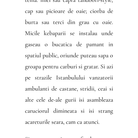
tema: miel sau capra tandoori-style;
cap sau picioare de oaie; ciorba de
burta sau terci din grau cu oaie.
Micile kebaparii se instalau unde
gaseau o bucatica de pamant in
spatiul public, oriunde puteau sapa o
groapa pentru carburi si gratar. Si azi
pe strazile Istanbulului vanzatorii
ambulanti de castane, stridii, ceai si
alte cele de-ale gurii isi asambleaza
caruciorul dimineata si isi strang
acareturile seara, cam ca atunci.