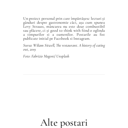
Un proiect personal prin care împărtășesc lecturi și
gânduri despre gastronomie căci, așa cum spunea
Levy Strauss, mâncarea nu este doar combustibil
sau plăcere, ci și good to think with fiind o oglinda
a timpurilor si a oamenilor. Postarile au fist
publicate initial pe Facebook si Instagram.
Sursa: Wiliam Sitwell, The restaurant. A history of eating
out, 2019
Foto: Fabrizio Magoni/
Unsplash
Alte postari