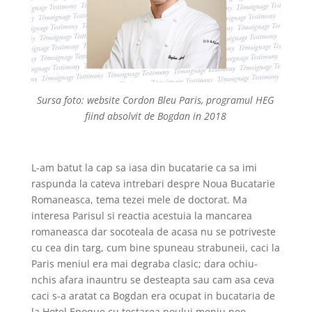
Sursa foto: website Cordon Bleu Paris, programul HEG
fiind absolvit de Bogdan in 2018
L-am batut la cap sa iasa din bucatarie ca sa imi
raspunda la cateva intrebari despre Noua Bucatarie
Romaneasca, tema tezei mele de doctorat. Ma
interesa Parisul si reactia acestuia la mancarea
romaneasca dar socoteala de acasa nu se potriveste
cu cea din targ, cum bine spuneau strabuneii, caci la
Paris meniul era mai degraba clasic; dara ochiu-
nchis afara inauntru se desteapta sau cam asa ceva
caci s-a aratat ca Bogdan era ocupat in bucataria de
la Hotel Epoque cu testarea noului meniu neo-