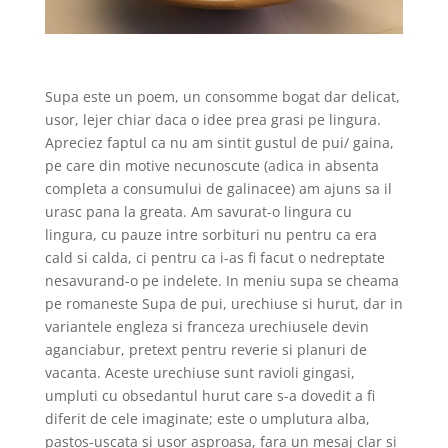
Supa este un poem, un consomme bogat dar delicat,
usor, lejer chiar daca o idee prea grasi pe lingura.
Apreciez faptul ca nu am sintit gustul de pui/ gaina,
pe care din motive necunoscute (adica in absenta
completa a consumului de galinacee) am ajuns sa il
urasc pana la greata. Am savurat-o lingura cu
lingura, cu pauze intre sorbituri nu pentru ca era
cald si calda, ci pentru ca i-as fi facut o nedreptate
nesavurand-o pe indelete. In meniu supa se cheama
pe romaneste Supa de pui, urechiuse si hurut, dar in
variantele engleza si franceza urechiusele devin
aganciabur, pretext pentru reverie si planuri de
vacanta. Aceste urechiuse sunt ravioli gingasi,
umpluti cu obsedantul hurut care s-a dovedit a fi
diferit de cele imaginate; este o umplutura alba,
pastos-uscata si usor asproasa, fara un mesaj clar si