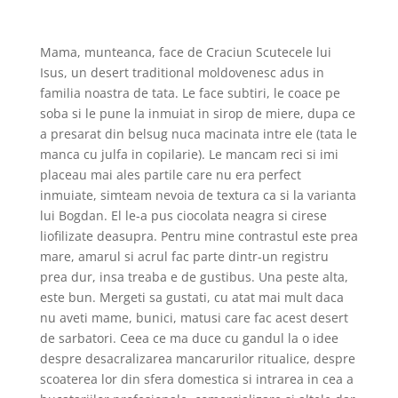
Mama, munteanca, face de Craciun Scutecele lui
Isus, un desert traditional moldovenesc adus in
familia noastra de tata. Le face subtiri, le coace pe
soba si le pune la inmuiat in sirop de miere, dupa ce
a presarat din belsug nuca macinata intre ele (tata le
manca cu julfa in copilarie). Le mancam reci si imi
placeau mai ales partile care nu era perfect
inmuiate, simteam nevoia de textura ca si la varianta
lui Bogdan. El le-a pus ciocolata neagra si cirese
liofilizate deasupra. Pentru mine contrastul este prea
mare, amarul si acrul fac parte dintr-un registru
prea dur, insa treaba e de gustibus. Una peste alta,
este bun. Mergeti sa gustati, cu atat mai mult daca
nu aveti mame, bunici, matusi care fac acest desert
de sarbatori. Ceea ce ma duce cu gandul la o idee
despre desacralizarea mancarurilor ritualice, despre
scoaterea lor din sfera domestica si intrarea in cea a