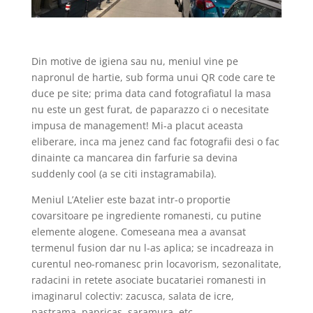
Din motive de igiena sau nu, meniul vine pe
napronul de hartie, sub forma unui QR code care te
duce pe site; prima data cand fotografiatul la masa
nu este un gest furat, de paparazzo ci o necesitate
impusa de management! Mi-a placut aceasta
eliberare, inca ma jenez cand fac fotografii desi o fac
dinainte ca mancarea din farfurie sa devina
suddenly cool (a se citi instagramabila).
Meniul L’Atelier este bazat intr-o proportie
covarsitoare pe ingrediente romanesti, cu putine
elemente alogene. Comeseana mea a avansat
termenul fusion dar nu l-as aplica; se incadreaza in
curentul neo-romanesc prin locavorism, sezonalitate,
radacini in retete asociate bucatariei romanesti in
imaginarul colectiv: zacusca, salata de icre,
pastrama, papricas, saramura, etc.