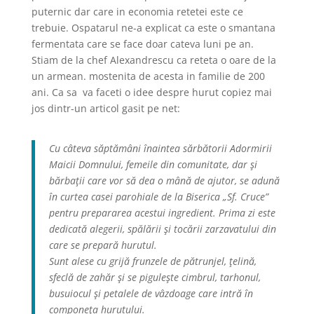
puternic dar care in economia retetei este ce
trebuie. Ospatarul ne-a explicat ca este o smantana
fermentata care se face doar cateva luni pe an.
Stiam de la chef Alexandrescu ca reteta o oare de la
un armean. mostenita de acesta in familie de 200
ani. Ca sa va faceti o idee despre hurut copiez mai
jos dintr-un articol gasit pe net:
Cu câteva săptămâni înaintea sărbătorii Adormirii
Maicii Domnului, femeile din comunitate, dar şi
bărbaţii care vor să dea o mână de ajutor, se adună
în curtea casei parohiale de la Biserica „Sf. Cruce”
pentru prepararea acestui ingredient. Prima zi este
dedicată alegerii, spălării şi tocării zarzavatului din
care se prepară hurutul.
Sunt alese cu grijă frunzele de pătrunjel, ţelină,
sfeclă de zahăr şi se piguleşte cimbrul, tarhonul,
busuiocul şi petalele de vâzdoage care intră în
componeţa hurutului.