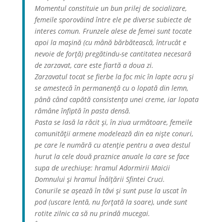
Momentul constituie un bun prilej de socializare,
femeile sporovăind între ele pe diverse subiecte de
interes comun. Frunzele alese de femei sunt tocate
apoi la maşină (cu mână bărbătească, întrucât e
nevoie de forţă) pregătindu-se cantitatea necesară
de zarzavat, care este fiartă a doua zi.
Zarzavatul tocat se fierbe la foc mic în lapte acru şi
se amestecă în permanenţă cu o lopată din lemn,
până când capătă consistenţa unei creme, iar lopata
rămâne înfiptă în pasta densă.
Pasta se lasă la răcit şi, în ziua următoare, femeile
comunităţii armene modelează din ea nişte conuri,
pe care le numără cu atenţie pentru a avea destul
hurut la cele două praznice anuale la care se face
supa de urechiuşe: hramul Adormirii Maicii
Domnului şi hramul Înălţării Sfintei Cruci.
Conurile se aşează în tăvi şi sunt puse la uscat în
pod (uscare lentă, nu forţată la soare), unde sunt
rotite zilnic ca să nu prindă mucegai.