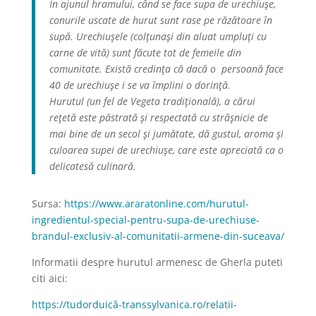
În ajunul hramului, când se face supa de urechiuşe,
conurile uscate de hurut sunt rase pe răzătoare în
supă. Urechiuşele (colţunaşi din aluat umpluţi cu
carne de vită) sunt făcute tot de femeile din
comunitate. Există credinţa că dacă o persoană face
40 de urechiuşe i se va împlini o dorinţă.
Hurutul (un fel de Vegeta tradiţională), a cărui
reţetă este păstrată şi respectată cu străşnicie de
mai bine de un secol şi jumătate, dă gustul, aroma şi
culoarea supei de urechiuşe, care este apreciată ca o
delicatesă culinară.
Sursa:
https://www.araratonline.com/hurutul-
ingredientul-special-pentru-supa-de-urechiuse-
brandul-exclusiv-al-comunitatii-armene-din-suceava/
Informatii despre hurutul armenesc de Gherla puteti
citi aici:
https://tudorduică-transsylvanica.ro/relatii-