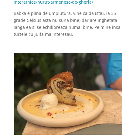
interetnice/hurut-armenesc-de-gherla/
Babka e plina de umplutura, vine calda (stiu, la 35
grade Celsius asta nu suna bine) dar are inghetata
langa ea si se echilibreaza numai bine. Pe mine insa
turtele cu julfa ma interesau.