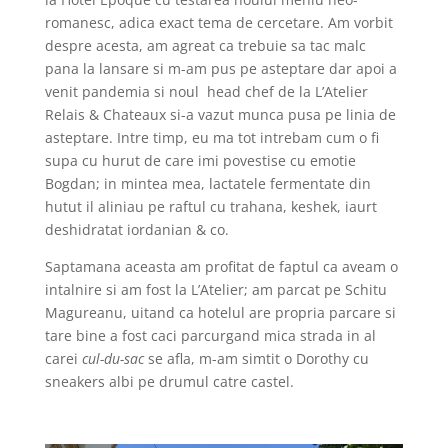
romanesc, adica exact tema de cercetare. Am vorbit
despre acesta, am agreat ca trebuie sa tac malc
pana la lansare si m-am pus pe asteptare dar apoi a
venit pandemia si noul
head chef de la L’Atelier
Relais & Chateaux si-a vazut munca pusa pe linia de
asteptare. Intre timp, eu ma tot intrebam cum o fi
supa cu hurut de care imi povestise cu emotie
Bogdan; in mintea mea, lactatele fermentate din
hutut il aliniau pe raftul cu trahana, keshek, iaurt
deshidratat iordanian & co.
Saptamana aceasta am profitat de faptul ca aveam o
intalnire si am fost la L’Atelier; am parcat pe Schitu
Magureanu, uitand ca hotelul are propria parcare si
tare bine a fost caci parcurgand mica strada in al
carei
cul-du-sac
se afla, m-am simtit o Dorothy cu
sneakers albi pe drumul catre castel.