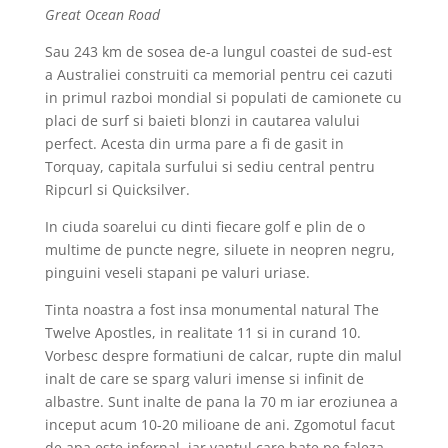
Great Ocean Road
Sau 243 km de sosea de-a lungul coastei de sud-est
a Australiei construiti ca memorial pentru cei cazuti
in primul razboi mondial si populati de camionete cu
placi de surf si baieti blonzi in cautarea valului
perfect. Acesta din urma pare a fi de gasit in
Torquay, capitala surfului si sediu central pentru
Ripcurl si Quicksilver.
In ciuda soarelui cu dinti fiecare golf e plin de o
multime de puncte negre, siluete in neopren negru,
pinguini veseli stapani pe valuri uriase.
Tinta noastra a fost insa monumental natural The
Twelve Apostles, in realitate 11 si in curand 10.
Vorbesc despre formatiuni de calcar, rupte din malul
inalt de care se sparg valuri imense si infinit de
albastre. Sunt inalte de pana la 70 m iar eroziunea a
inceput acum 10-20 milioane de ani. Zgomotul facut
de apa este infernal, iar vantul care bate pe faleza,