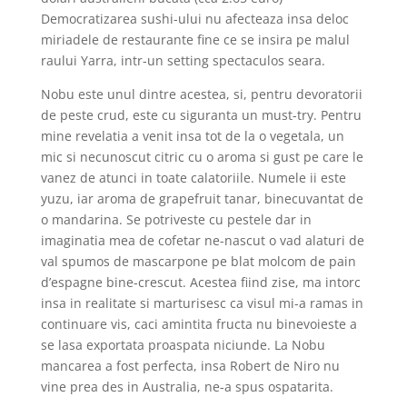
Democratizarea sushi-ului nu afecteaza insa deloc
miriadele de restaurante fine ce se insira pe malul
raului Yarra, intr-un setting spectaculos seara.
Nobu este unul dintre acestea, si, pentru devoratorii
de peste crud, este cu siguranta un must-try. Pentru
mine revelatia a venit insa tot de la o vegetala, un
mic si necunoscut citric cu o aroma si gust pe care le
vanez de atunci in toate calatoriile. Numele ii este
yuzu, iar aroma de grapefruit tanar, binecuvantat de
o mandarina. Se potriveste cu pestele dar in
imaginatia mea de cofetar ne-nascut o vad alaturi de
val spumos de mascarpone pe blat molcom de pain
d’espagne bine-crescut. Acestea fiind zise, ma intorc
insa in realitate si marturisesc ca visul mi-a ramas in
continuare vis, caci amintita fructa nu binevoieste a
se lasa exportata proaspata niciunde. La Nobu
mancarea a fost perfecta, insa Robert de Niro nu
vine prea des in Australia, ne-a spus ospatarita.