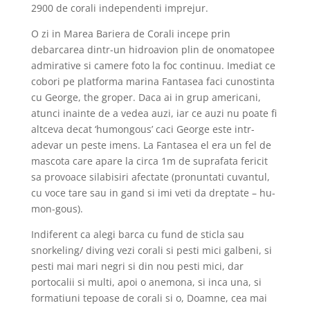
2900 de corali independenti imprejur.
O zi in Marea Bariera de Corali incepe prin
debarcarea dintr-un hidroavion plin de onomatopee
admirative si camere foto la foc continuu. Imediat ce
cobori pe platforma marina Fantasea faci cunostinta
cu George, the groper. Daca ai in grup americani,
atunci inainte de a vedea auzi, iar ce auzi nu poate fi
altceva decat ‘humongous’ caci George este intr-
adevar un peste imens. La Fantasea el era un fel de
mascota care apare la circa 1m de suprafata fericit
sa provoace silabisiri afectate (pronuntati cuvantul,
cu voce tare sau in gand si imi veti da dreptate – hu-
mon-gous).
Indiferent ca alegi barca cu fund de sticla sau
snorkeling/ diving vezi corali si pesti mici galbeni, si
pesti mai mari negri si din nou pesti mici, dar
portocalii si multi, apoi o anemona, si inca una, si
formatiuni tepoase de corali si o, Doamne, cea mai