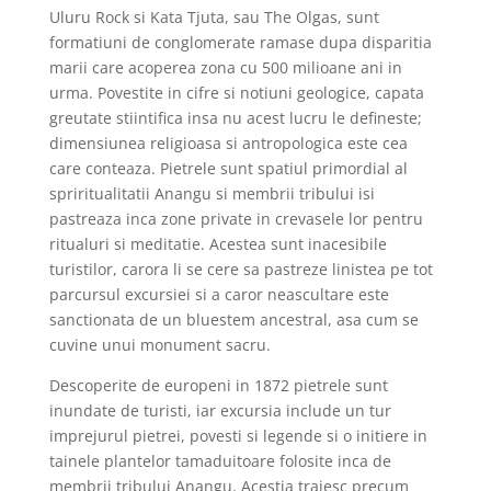
Uluru Rock si Kata Tjuta, sau The Olgas, sunt
formatiuni de conglomerate ramase dupa disparitia
marii care acoperea zona cu 500 milioane ani in
urma. Povestite in cifre si notiuni geologice, capata
greutate stiintifica insa nu acest lucru le defineste;
dimensiunea religioasa si antropologica este cea
care conteaza. Pietrele sunt spatiul primordial al
spriritualitatii Anangu si membrii tribului isi
pastreaza inca zone private in crevasele lor pentru
ritualuri si meditatie. Acestea sunt inacesibile
turistilor, carora li se cere sa pastreze linistea pe tot
parcursul excursiei si a caror neascultare este
sanctionata de un bluestem ancestral, asa cum se
cuvine unui monument sacru.
Descoperite de europeni in 1872 pietrele sunt
inundate de turisti, iar excursia include un tur
imprejurul pietrei, povesti si legende si o initiere in
tainele plantelor tamaduitoare folosite inca de
membrii tribului Anangu. Acestia traiesc precum