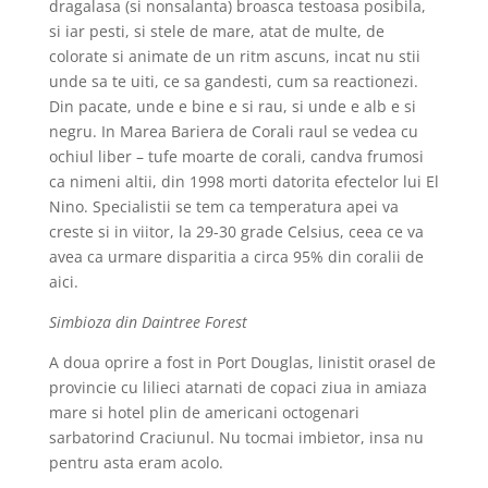
dragalasa (si nonsalanta) broasca testoasa posibila,
si iar pesti, si stele de mare, atat de multe, de
colorate si animate de un ritm ascuns, incat nu stii
unde sa te uiti, ce sa gandesti, cum sa reactionezi.
Din pacate, unde e bine e si rau, si unde e alb e si
negru. In Marea Bariera de Corali raul se vedea cu
ochiul liber – tufe moarte de corali, candva frumosi
ca nimeni altii, din 1998 morti datorita efectelor lui El
Nino. Specialistii se tem ca temperatura apei va
creste si in viitor, la 29-30 grade Celsius, ceea ce va
avea ca urmare disparitia a circa 95% din coralii de
aici.
Simbioza din Daintree Forest
A doua oprire a fost in Port Douglas, linistit orasel de
provincie cu lilieci atarnati de copaci ziua in amiaza
mare si hotel plin de americani octogenari
sarbatorind Craciunul. Nu tocmai imbietor, insa nu
pentru asta eram acolo.