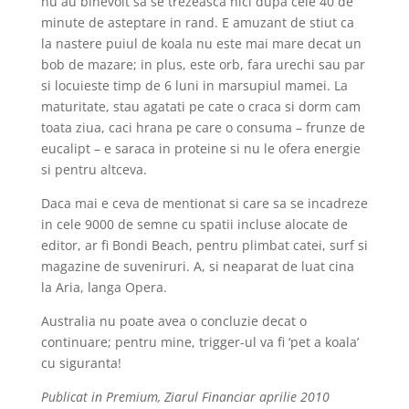
nu au binevoit sa se trezeasca nici dupa cele 40 de
minute de asteptare in rand. E amuzant de stiut ca
la nastere puiul de koala nu este mai mare decat un
bob de mazare; in plus, este orb, fara urechi sau par
si locuieste timp de 6 luni in marsupiul mamei. La
maturitate, stau agatati pe cate o craca si dorm cam
toata ziua, caci hrana pe care o consuma – frunze de
eucalipt – e saraca in proteine si nu le ofera energie
si pentru altceva.
Daca mai e ceva de mentionat si care sa se incadreze
in cele 9000 de semne cu spatii incluse alocate de
editor, ar fi Bondi Beach, pentru plimbat catei, surf si
magazine de suveniruri. A, si neaparat de luat cina
la Aria, langa Opera.
Australia nu poate avea o concluzie decat o
continuare; pentru mine, trigger-ul va fi ‘pet a koala’
cu siguranta!
Publicat in Premium, Ziarul Financiar aprilie 2010