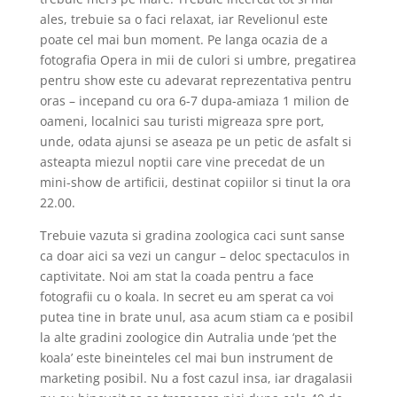
ales, trebuie sa o faci relaxat, iar Revelionul este
poate cel mai bun moment. Pe langa ocazia de a
fotografia Opera in mii de culori si umbre, pregatirea
pentru show este cu adevarat reprezentativa pentru
oras – incepand cu ora 6-7 dupa-amiaza 1 milion de
oameni, localnici sau turisti migreaza spre port,
unde, odata ajunsi se aseaza pe un petic de asfalt si
asteapta miezul noptii care vine precedat de un
mini-show de artificii, destinat copiilor si tinut la ora
22.00.
Trebuie vazuta si gradina zoologica caci sunt sanse
ca doar aici sa vezi un cangur – deloc spectaculos in
captivitate. Noi am stat la coada pentru a face
fotografii cu o koala. In secret eu am sperat ca voi
putea tine in brate unul, asa acum stiam ca e posibil
la alte gradini zoologice din Autralia unde ‘pet the
koala’ este bineinteles cel mai bun instrument de
marketing posibil. Nu a fost cazul insa, iar dragalasii