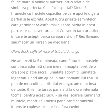
fel de mare si voinic si partner intr-o relatie de
simbioza perfecta. Ce il face special? Dieta. Se
hraneste cu fructele copacilor,pe care apoi le digera
partial si le excreta. Acest lucru prieste semintelor,
care germineaza astfel mai cu spor. Vizita in acest
parc este ca o aventura a lui Guliver in tara uriasilor,
in care te astepti parca sa apara si un T Rex flamand
sau macar un Tarzan pe vreo liana.
Uluru Rock, sufletul rosu al tribului Anangu
Ne-am trezit la 5 dimineata, cand fluturii si mustele
sunt inca adormiti si am mers in noapte, pret de o
ora spre piatra-sacra, jumatate adormiti, jumatate
inghetati. Cand am ajuns in tara pamantului rosu si
plin de musculite al tribului Anangu, am uitat insa
de toate. Ghizii te tarasc pana aici la o ora infernala
tocmai pentru acest lucru – sa vezi soarele luminand
muntele, mentru cu metru pana cand caramiziul
intens te copleseste si te lasa fara cuvinte.