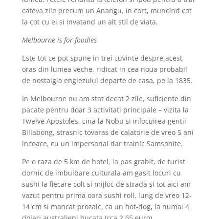
cateva zile precum un Anangu, in cort, muncind cot
la cot cu ei si invatand un alt stil de viata.
Melbourne is for foodies
Este tot ce pot spune in trei cuvinte despre acest
oras din lumea veche, ridicat in cea noua probabil
de nostalgia englezului departe de casa, pe la 1835.
In Melbourne nu am stat decat 2 zile, suficiente din
pacate pentru doar 3 activitati principale – vizita la
Twelve Apostoles, cina la Nobu si inlocuirea gentii
Billabong, strasnic tovaras de calatorie de vreo 5 ani
incoace, cu un impersonal dar trainic Samsonite.
Pe o raza de 5 km de hotel, la pas grabit, de turist
dornic de imbuibare culturala am gasit locuri cu
sushi la fiecare colt si mijloc de strada si tot aici am
vazut pentru prima oara sushi roll, lung de vreo 12-
14 cm si mancat prozaic, ca un hot-dog, la numai 4
dolari australieni bucata (cca 2.65 euro)