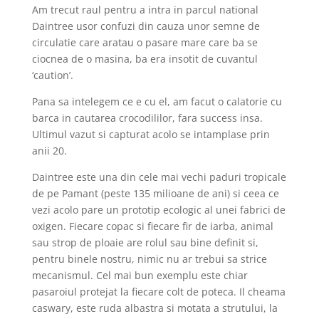
Am trecut raul pentru a intra in parcul national
Daintree usor confuzi din cauza unor semne de
circulatie care aratau o pasare mare care ba se
ciocnea de o masina, ba era insotit de cuvantul
‘caution’.
Pana sa intelegem ce e cu el, am facut o calatorie cu
barca in cautarea crocodililor, fara success insa.
Ultimul vazut si capturat acolo se intamplase prin
anii 20.
Daintree este una din cele mai vechi paduri tropicale
de pe Pamant (peste 135 milioane de ani) si ceea ce
vezi acolo pare un prototip ecologic al unei fabrici de
oxigen. Fiecare copac si fiecare fir de iarba, animal
sau strop de ploaie are rolul sau bine definit si,
pentru binele nostru, nimic nu ar trebui sa strice
mecanismul. Cel mai bun exemplu este chiar
pasaroiul protejat la fiecare colt de poteca. Il cheama
caswary, este ruda albastra si motata a strutului, la