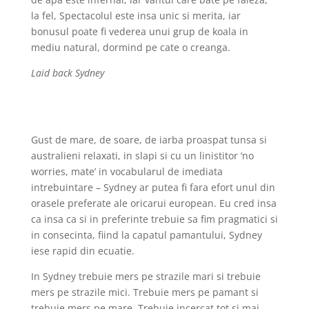
la fel, Spectacolul este insa unic si merita, iar
bonusul poate fi vederea unui grup de koala in
mediu natural, dormind pe cate o creanga.
Laid back Sydney
Gust de mare, de soare, de iarba proaspat tunsa si
australieni relaxati, in slapi si cu un linistitor ‘no
worries, mate’ in vocabularul de imediata
intrebuintare – Sydney ar putea fi fara efort unul din
orasele preferate ale oricarui european. Eu cred insa
ca insa ca si in preferinte trebuie sa fim pragmatici si
in consecinta, fiind la capatul pamantului, Sydney
iese rapid din ecuatie.
In Sydney trebuie mers pe strazile mari si trebuie
mers pe strazile mici. Trebuie mers pe pamant si
trebuie mers pe mare. Trebuie incercat tot si mai