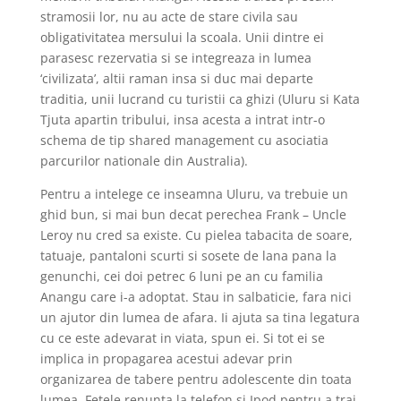
stramosii lor, nu au acte de stare civila sau
obligativitatea mersului la scoala. Unii dintre ei
parasesc rezervatia si se integreaza in lumea
‘civilizata’, altii raman insa si duc mai departe
traditia, unii lucrand cu turistii ca ghizi (Uluru si Kata
Tjuta apartin tribului, insa acesta a intrat intr-o
schema de tip shared management cu asociatia
parcurilor nationale din Australia).
Pentru a intelege ce inseamna Uluru, va trebuie un
ghid bun, si mai bun decat perechea Frank – Uncle
Leroy nu cred sa existe. Cu pielea tabacita de soare,
tatuaje, pantaloni scurti si sosete de lana pana la
genunchi, cei doi petrec 6 luni pe an cu familia
Anangu care i-a adoptat. Stau in salbaticie, fara nici
un ajutor din lumea de afara. Ii ajuta sa tina legatura
cu ce este adevarat in viata, spun ei. Si tot ei se
implica in propagarea acestui adevar prin
organizarea de tabere pentru adolescente din toata
lumea. Fetele renunta la telefon si Ipod pentru a trai