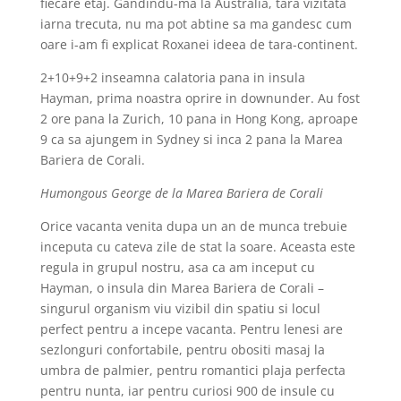
fiecare etaj. Gandindu-ma la Australia, tara vizitata
iarna trecuta, nu ma pot abtine sa ma gandesc cum
oare i-am fi explicat Roxanei ideea de tara-continent.
2+10+9+2 inseamna calatoria pana in insula
Hayman, prima noastra oprire in downunder. Au fost
2 ore pana la Zurich, 10 pana in Hong Kong, aproape
9 ca sa ajungem in Sydney si inca 2 pana la Marea
Bariera de Corali.
Humongous George de la Marea Bariera de Corali
Orice vacanta venita dupa un an de munca trebuie
inceputa cu cateva zile de stat la soare. Aceasta este
regula in grupul nostru, asa ca am inceput cu
Hayman, o insula din Marea Bariera de Corali –
singurul organism viu vizibil din spatiu si locul
perfect pentru a incepe vacanta. Pentru lenesi are
sezlonguri confortabile, pentru obositi masaj la
umbra de palmier, pentru romantici plaja perfecta
pentru nunta, iar pentru curiosi 900 de insule cu