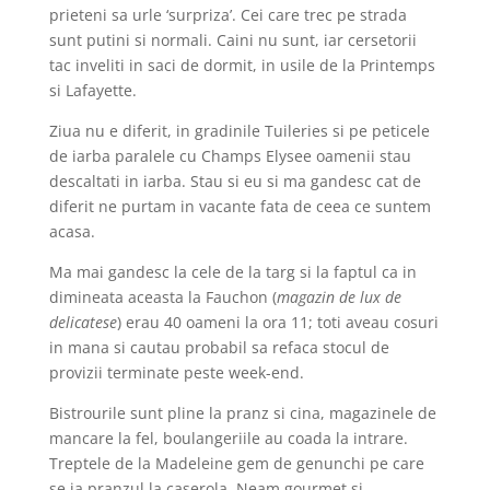
prieteni sa urle ‘surpriza’. Cei care trec pe strada
sunt putini si normali. Caini nu sunt, iar cersetorii
tac inveliti in saci de dormit, in usile de la Printemps
si Lafayette.
Ziua nu e diferit, in gradinile Tuileries si pe peticele
de iarba paralele cu Champs Elysee oamenii stau
descaltati in iarba. Stau si eu si ma gandesc cat de
diferit ne purtam in vacante fata de ceea ce suntem
acasa.
Ma mai gandesc la cele de la targ si la faptul ca in
dimineata aceasta la Fauchon (
magazin de lux de
delicatese
) erau 40 oameni la ora 11; toti aveau cosuri
in mana si cautau probabil sa refaca stocul de
provizii terminate peste week-end.
Bistrourile sunt pline la pranz si cina, magazinele de
mancare la fel, boulangeriile au coada la intrare.
Treptele de la Madeleine gem de genunchi pe care
se ia pranzul la caserola. Neam gourmet si