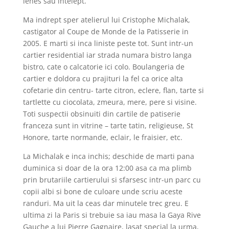
lenes sau intelept.
Ma indrept sper atelierul lui Cristophe Michalak,
castigator al Coupe de Monde de la Patisserie in
2005. E marti si inca liniste peste tot. Sunt intr-un
cartier residential iar strada numara bistro langa
bistro, cate o calcatorie ici colo. Boulangeria de
cartier e doldora cu prajituri la fel ca orice alta
cofetarie din centru- tarte citron, eclere, flan, tarte si
tartlette cu ciocolata, zmeura, mere, pere si visine.
Toti suspectii obsinuiti din cartile de patiserie
franceza sunt in vitrine – tarte tatin, religieuse, St
Honore, tarte normande, eclair, le fraisier, etc.
La Michalak e inca inchis; deschide de marti pana
duminica si doar de la ora 12:00 asa ca ma plimb
prin brutariile cartierului si sfarsesc intr-un parc cu
copii albi si bone de culoare unde scriu aceste
randuri. Ma uit la ceas dar minutele trec greu. E
ultima zi la Paris si trebuie sa iau masa la Gaya Rive
Gauche a lui Pierre Gagnaire, lasat special la urma,