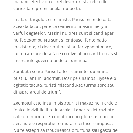
mananc efectiv doar trei deserturi si acelea din
curiozitate profesionala, nu pofta.
In afara targului, este liniste. Parisul este de data
aceasta tacut, pare ca oameni si masini merg in
varful degetelor. Masini nu prea sunt si cand apar
nu fac zgomot. Nu sunt silentioase, fantomatic-
inexistente, ci doar putine si nu fac zgomot mare,
lucru care are de-a face cu nivelul poluarii in oras si
incercarile guvernului de a-l diminua.
Sambata seara Parisul a fost cuminte, duminica
pustiu, iar luni adormit. Doar pe Champs Elysee e o
agitatie tacuta, turisti miscandu-se turma spre sau
dinspre arcul de triumf.
Zgomotul este insa in bistrouri si magazine. Perdele
fonice invizibile il retin acolo si doar razlet razbate
cate un murmur. E ciudat caci nu pluteste nimic in
aer, nu e o respiratie retinuta, nici tacere impusa.
Nu te astepti sa izbucneasca o furtuna sau gasca de