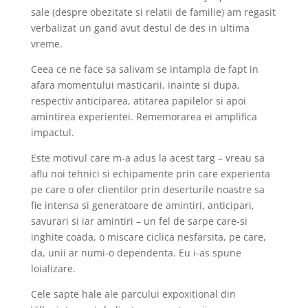
sale (despre obezitate si relatii de familie) am regasit
verbalizat un gand avut destul de des in ultima
vreme.
Ceea ce ne face sa salivam se intampla de fapt in
afara momentului masticarii, inainte si dupa,
respectiv anticiparea, atitarea papilelor si apoi
amintirea experientei. Rememorarea ei amplifica
impactul.
Este motivul care m-a adus la acest targ – vreau sa
aflu noi tehnici si echipamente prin care experienta
pe care o ofer clientilor prin deserturile noastre sa
fie intensa si generatoare de amintiri, anticipari,
savurari si iar amintiri – un fel de sarpe care-si
inghite coada, o miscare ciclica nesfarsita, pe care,
da, unii ar numi-o dependenta. Eu i-as spune
loializare.
Cele sapte hale ale parcului expoxitional din