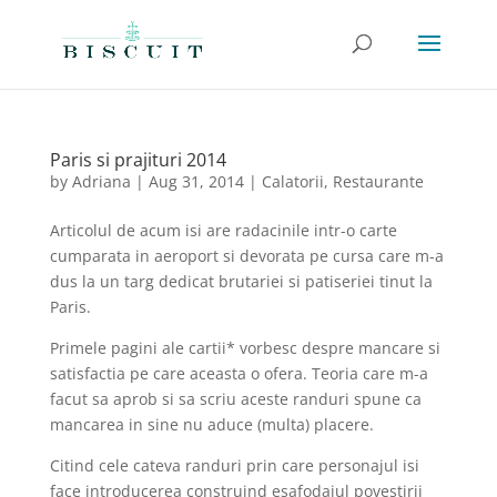
Paris si prajituri 2014
by
Adriana
|
Aug 31, 2014
|
Calatorii
,
Restaurante
Articolul de acum isi are radacinile intr-o carte
cumparata in aeroport si devorata pe cursa care m-a
dus la un targ dedicat brutariei si patiseriei tinut la
Paris.
Primele pagini ale cartii* vorbesc despre mancare si
satisfactia pe care aceasta o ofera. Teoria care m-a
facut sa aprob si sa scriu aceste randuri spune ca
mancarea in sine nu aduce (multa) placere.
Citind cele cateva randuri prin care personajul isi
face introducerea construind esafodajul povestirii