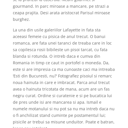
gourmand. In parc miroase a mancare, pe strazi a
ceapa prajita. Desi arata aristocrat Parisul miroase
burghez.
La una din usile galeriilor Lafayette in fata sta
aceeasi femeie cu pisica de anul trecut. O banui
romanca, are fata unei taranci de treaba care in loc
sa copilesca rosii bibileste un pisoi tarcat, cu fata
blanda si rotunda. O intreb daca e cumva din
Romania in timp ce caut in portofel o moneda. Da,
este si are impresia ca ma cunoaste caci ma intreaba
‘Esti din Bucuresti, nu?’ Fotografiez pisoiul si remarc
noua hainuta in care e imbracat. Parca anul trecut
avea o hainuta tricotata de mana, acum are un fas
negru curat. Ordine si curatenie e si pe bucatica lui
de pres unde isi are mancarea si apa. Ismail e
numele motanului si nu pot sa nu ma intreb daca nu
o fi anchilizat stand cuminte pe postamentul lui;
pisicile ar trebui sa misune unduitor. Poate e batran,