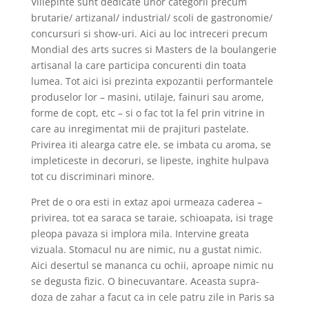
Villepinte sunt dedicate unor categorii precum
brutarie/ artizanal/ industrial/ scoli de gastronomie/
concursuri si show-uri. Aici au loc intreceri precum
Mondial des arts sucres si Masters de la boulangerie
artisanal la care participa concurenti din toata
lumea. Tot aici isi prezinta expozantii performantele
produselor lor – masini, utilaje, fainuri sau arome,
forme de copt, etc – si o fac tot la fel prin vitrine in
care au inregimentat mii de prajituri pastelate.
Privirea iti alearga catre ele, se imbata cu aroma, se
impleticeste in decoruri, se lipeste, inghite hulpava
tot cu discriminari minore.
Pret de o ora esti in extaz apoi urmeaza caderea –
privirea, tot ea saraca se taraie, schioapata, isi trage
pleopa pavaza si implora mila. Intervine greata
vizuala. Stomacul nu are nimic, nu a gustat nimic.
Aici desertul se mananca cu ochii, aproape nimic nu
se degusta fizic. O binecuvantare. Aceasta supra-
doza de zahar a facut ca in cele patru zile in Paris sa