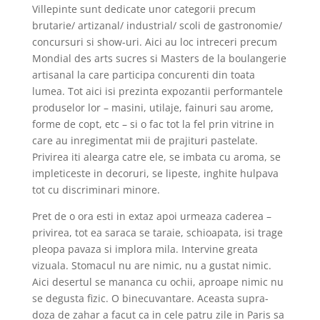
Villepinte sunt dedicate unor categorii precum
brutarie/ artizanal/ industrial/ scoli de gastronomie/
concursuri si show-uri. Aici au loc intreceri precum
Mondial des arts sucres si Masters de la boulangerie
artisanal la care participa concurenti din toata
lumea. Tot aici isi prezinta expozantii performantele
produselor lor – masini, utilaje, fainuri sau arome,
forme de copt, etc – si o fac tot la fel prin vitrine in
care au inregimentat mii de prajituri pastelate.
Privirea iti alearga catre ele, se imbata cu aroma, se
impleticeste in decoruri, se lipeste, inghite hulpava
tot cu discriminari minore.
Pret de o ora esti in extaz apoi urmeaza caderea –
privirea, tot ea saraca se taraie, schioapata, isi trage
pleopa pavaza si implora mila. Intervine greata
vizuala. Stomacul nu are nimic, nu a gustat nimic.
Aici desertul se mananca cu ochii, aproape nimic nu
se degusta fizic. O binecuvantare. Aceasta supra-
doza de zahar a facut ca in cele patru zile in Paris sa