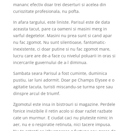
mananc efectiv doar trei deserturi si acelea din
curiozitate profesionala, nu pofta.
In afara targului, este liniste. Parisul este de data
aceasta tacut, pare ca oameni si masini merg in
varful degetelor. Masini nu prea sunt si cand apar
nu fac zgomot. Nu sunt silentioase, fantomatic-
inexistente, ci doar putine si nu fac zgomot mare,
lucru care are de-a face cu nivelul poluarii in oras si
incercarile guvernului de a-l diminua.
Sambata seara Parisul a fost cuminte, duminica
pustiu, iar luni adormit. Doar pe Champs Elysee e o
agitatie tacuta, turisti miscandu-se turma spre sau
dinspre arcul de triumf.
Zgomotul este insa in bistrouri si magazine. Perdele
fonice invizibile il retin acolo si doar razlet razbate
cate un murmur. E ciudat caci nu pluteste nimic in
aer, nu e o respiratie retinuta, nici tacere impusa.