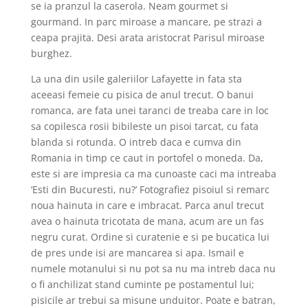
se ia pranzul la caserola. Neam gourmet si
gourmand. In parc miroase a mancare, pe strazi a
ceapa prajita. Desi arata aristocrat Parisul miroase
burghez.
La una din usile galeriilor Lafayette in fata sta
aceeasi femeie cu pisica de anul trecut. O banui
romanca, are fata unei taranci de treaba care in loc
sa copilesca rosii bibileste un pisoi tarcat, cu fata
blanda si rotunda. O intreb daca e cumva din
Romania in timp ce caut in portofel o moneda. Da,
este si are impresia ca ma cunoaste caci ma intreaba
‘Esti din Bucuresti, nu?’ Fotografiez pisoiul si remarc
noua hainuta in care e imbracat. Parca anul trecut
avea o hainuta tricotata de mana, acum are un fas
negru curat. Ordine si curatenie e si pe bucatica lui
de pres unde isi are mancarea si apa. Ismail e
numele motanului si nu pot sa nu ma intreb daca nu
o fi anchilizat stand cuminte pe postamentul lui;
pisicile ar trebui sa misune unduitor. Poate e batran,