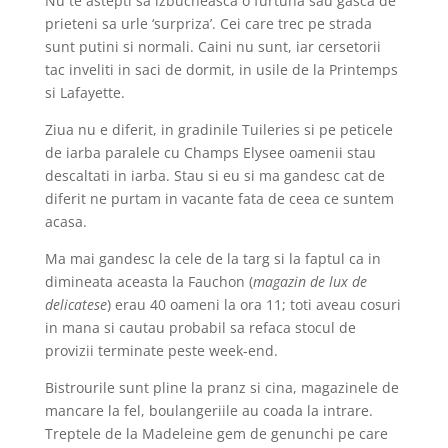
Nu te astepti sa izbucneasca o furtuna sau gasca de
prieteni sa urle ‘surpriza’. Cei care trec pe strada
sunt putini si normali. Caini nu sunt, iar cersetorii
tac inveliti in saci de dormit, in usile de la Printemps
si Lafayette.
Ziua nu e diferit, in gradinile Tuileries si pe peticele
de iarba paralele cu Champs Elysee oamenii stau
descaltati in iarba. Stau si eu si ma gandesc cat de
diferit ne purtam in vacante fata de ceea ce suntem
acasa.
Ma mai gandesc la cele de la targ si la faptul ca in
dimineata aceasta la Fauchon (
magazin de lux de
delicatese
) erau 40 oameni la ora 11; toti aveau cosuri
in mana si cautau probabil sa refaca stocul de
provizii terminate peste week-end.
Bistrourile sunt pline la pranz si cina, magazinele de
mancare la fel, boulangeriile au coada la intrare.
Treptele de la Madeleine gem de genunchi pe care