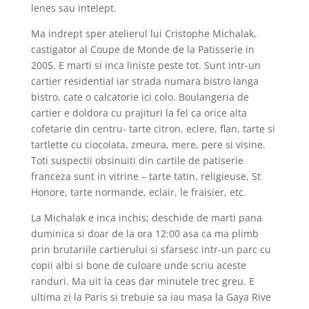
lenes sau intelept.
Ma indrept sper atelierul lui Cristophe Michalak,
castigator al Coupe de Monde de la Patisserie in
2005. E marti si inca liniste peste tot. Sunt intr-un
cartier residential iar strada numara bistro langa
bistro, cate o calcatorie ici colo. Boulangeria de
cartier e doldora cu prajituri la fel ca orice alta
cofetarie din centru- tarte citron, eclere, flan, tarte si
tartlette cu ciocolata, zmeura, mere, pere si visine.
Toti suspectii obsinuiti din cartile de patiserie
franceza sunt in vitrine – tarte tatin, religieuse, St
Honore, tarte normande, eclair, le fraisier, etc.
La Michalak e inca inchis; deschide de marti pana
duminica si doar de la ora 12:00 asa ca ma plimb
prin brutariile cartierului si sfarsesc intr-un parc cu
copii albi si bone de culoare unde scriu aceste
randuri. Ma uit la ceas dar minutele trec greu. E
ultima zi la Paris si trebuie sa iau masa la Gaya Rive