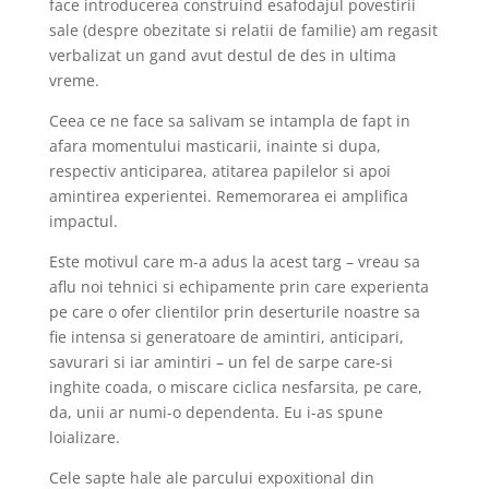
face introducerea construind esafodajul povestirii
sale (despre obezitate si relatii de familie) am regasit
verbalizat un gand avut destul de des in ultima
vreme.
Ceea ce ne face sa salivam se intampla de fapt in
afara momentului masticarii, inainte si dupa,
respectiv anticiparea, atitarea papilelor si apoi
amintirea experientei. Rememorarea ei amplifica
impactul.
Este motivul care m-a adus la acest targ – vreau sa
aflu noi tehnici si echipamente prin care experienta
pe care o ofer clientilor prin deserturile noastre sa
fie intensa si generatoare de amintiri, anticipari,
savurari si iar amintiri – un fel de sarpe care-si
inghite coada, o miscare ciclica nesfarsita, pe care,
da, unii ar numi-o dependenta. Eu i-as spune
loializare.
Cele sapte hale ale parcului expoxitional din