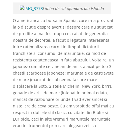
Limba de cal afumata, din Islanda
O americanca cu bursa in Spania, care m-a provocat
la o discutie despre avort si despre care nu stiut cat
de pro-life a mai fost dupa ce a aflat de generatia
noastra de decretei, a facut o legatura interesanta
intre rationalizarea carnii in timpul dictaturii
franchiste si consumul de maruntaie, ca mod de
rezistenta cetateneasca in fata abuzului. Voltaire, un
japonez cuminte ce vine an de an, s-a axat pe top 3
chestii scarboase japoneze: maruntaie de castravete
de mare (mancat de subsemnata spre mare
displacere la Soto, 2 stele Michelin, New York, brrr),
gonade de arici de mare (intepat in animal odata,
mancat de razbunare oriunde-l vad ever since) si
niste icre de ceva peste. Eu am vorbit de offal mai cu
respect in dulcele stil clasic, cu citate din Biblie si
Euripide, caci in alte vremuri maruntele maruntaie
erau instrumentul prin care alegeau zeii sa