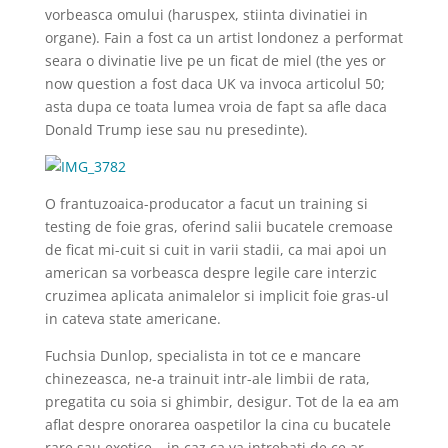
vorbeasca omului (haruspex, stiinta divinatiei in
organe). Fain a fost ca un artist londonez a performat
seara o divinatie live pe un ficat de miel (the yes or
now question a fost daca UK va invoca articolul 50;
asta dupa ce toata lumea vroia de fapt sa afle daca
Donald Trump iese sau nu presedinte).
O frantuzoaica-producator a facut un training si
testing de foie gras, oferind salii bucatele cremoase
de ficat mi-cuit si cuit in varii stadii, ca mai apoi un
american sa vorbeasca despre legile care interzic
cruzimea aplicata animalelor si implicit foie gras-ul
in cateva state americane.
Fuchsia Dunlop, specialista in tot ce e mancare
chinezeasca, ne-a trainuit intr-ale limbii de rata,
pregatita cu soia si ghimbir, desigur. Tot de la ea am
aflat despre onorarea oaspetilor la cina cu bucatele
rare sau exotice – in caz ca va intrebati de ce ar