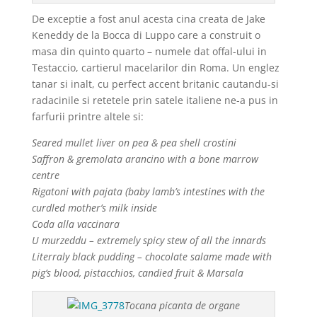
De exceptie a fost anul acesta cina creata de Jake
Keneddy de la Bocca di Luppo care a construit o
masa din quinto quarto – numele dat offal-ului in
Testaccio, cartierul macelarilor din Roma. Un englez
tanar si inalt, cu perfect accent britanic cautandu-si
radacinile si retetele prin satele italiene ne-a pus in
farfurii printre altele si:
Seared mullet liver on pea & pea shell crostini
Saffron & gremolata arancino with a bone marrow
centre
Rigatoni with pajata (baby lamb’s intestines with the
curdled mother’s milk inside
Coda alla vaccinara
U murzeddu – extremely spicy stew of all the innards
Literraly black pudding – chocolate salame made with
pig’s blood, pistacchios, candied fruit & Marsala
Tocana picanta de organe