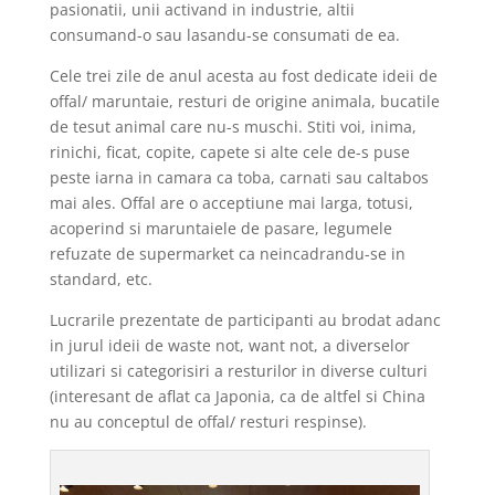
pasionatii, unii activand in industrie, altii
consumand-o sau lasandu-se consumati de ea.
Cele trei zile de anul acesta au fost dedicate ideii de
offal/ maruntaie, resturi de origine animala, bucatile
de tesut animal care nu-s muschi. Stiti voi, inima,
rinichi, ficat, copite, capete si alte cele de-s puse
peste iarna in camara ca toba, carnati sau caltabos
mai ales. Offal are o acceptiune mai larga, totusi,
acoperind si maruntaiele de pasare, legumele
refuzate de supermarket ca neincadrandu-se in
standard, etc.
Lucrarile prezentate de participanti au brodat adanc
in jurul ideii de waste not, want not, a diverselor
utilizari si categorisiri a resturilor in diverse culturi
(interesant de aflat ca Japonia, ca de altfel si China
nu au conceptul de offal/ resturi respinse).