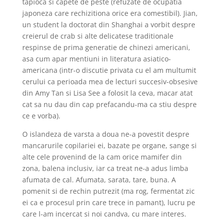
tapioca si capete de peste (refuzate de ocupatia
japoneza care rechizitiona orice era comestibil). Jian,
un student la doctorat din Shanghai a vorbit despre
creierul de crab si alte delicatese traditionale
respinse de prima generatie de chinezi americani,
asa cum apar mentiuni in literatura asiatico-
americana (intr-o discutie privata cu el am multumit
cerului ca perioada mea de lecturi succesiv-obsesive
din Amy Tan si Lisa See a folosit la ceva, macar atat
cat sa nu dau din cap prefacandu-ma ca stiu despre
ce e vorba).
O islandeza de varsta a doua ne-a povestit despre
mancarurile copilariei ei, bazate pe organe, sange si
alte cele provenind de la cam orice mamifer din
zona, balena inclusiv, iar ca treat ne-a adus limba
afumata de cal. Afumata, sarata, tare, buna. A
pomenit si de rechin putrezit (ma rog, fermentat zic
ei ca e procesul prin care trece in pamant), lucru pe
care l-am incercat si noi candva, cu mare interes.