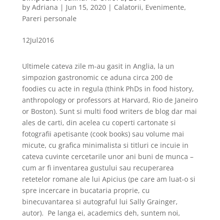
by
Adriana
|
Jun 15, 2020
|
Calatorii
,
Evenimente
,
Pareri personale
12
Jul
2016
Ultimele cateva zile m-au gasit in Anglia, la un
simpozion gastronomic ce aduna circa 200 de
foodies cu acte in regula (think PhDs in food history,
anthropology or professors at Harvard, Rio de Janeiro
or Boston). Sunt si multi food writers de blog dar mai
ales de carti, din acelea cu coperti cartonate si
fotografii apetisante (cook books) sau volume mai
micute, cu grafica minimalista si titluri ce incuie in
cateva cuvinte cercetarile unor ani buni de munca –
cum ar fi inventarea gustului sau recuperarea
retetelor romane ale lui Apicius (pe care am luat-o si
spre incercare in bucataria proprie, cu
binecuvantarea si autograful lui Sally Grainger,
autor). Pe langa ei, academics deh, suntem noi,