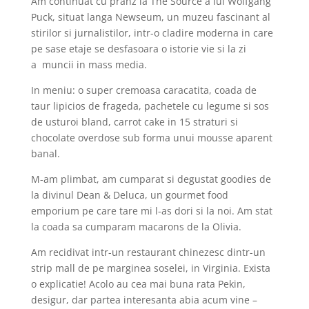
Am continuat cu pranz la The Source a lui Wolfgang
Puck, situat langa Newseum, un muzeu fascinant al
stirilor si jurnalistilor, intr-o cladire moderna in care
pe sase etaje se desfasoara o istorie vie si la zi
a muncii in mass media.
In meniu: o super cremoasa caracatita, coada de
taur lipicios de frageda, pachetele cu legume si sos
de usturoi bland, carrot cake in 15 straturi si
chocolate overdose sub forma unui mousse aparent
banal.
M-am plimbat, am cumparat si degustat goodies de
la divinul Dean & Deluca, un gourmet food
emporium pe care tare mi l-as dori si la noi. Am stat
la coada sa cumparam macarons de la Olivia.
Am recidivat intr-un restaurant chinezesc dintr-un
strip mall de pe marginea soselei, in Virginia. Exista
o explicatie! Acolo au cea mai buna rata Pekin,
desigur, dar partea interesanta abia acum vine –