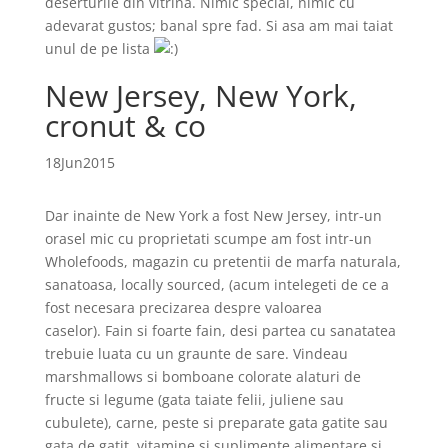
deserturile din vitrina. Nimic special, nimic cu
adevarat gustos; banal spre fad. Si asa am mai taiat
unul de pe lista
New Jersey, New York,
cronut & co
18
Jun
2015
Dar inainte de New York a fost New Jersey, intr-un
orasel mic cu proprietati scumpe am fost intr-un
Wholefoods, magazin cu pretentii de marfa naturala,
sanatoasa, locally sourced, (acum intelegeti de ce a
fost necesara precizarea despre valoarea
caselor). Fain si foarte fain, desi partea cu sanatatea
trebuie luata cu un graunte de sare. Vindeau
marshmallows si bomboane colorate alaturi de
fructe si legume (gata taiate felii, juliene sau
cubulete), carne, peste si preparate gata gatite sau
gata de gatit, vitamine si suplimente alimentare si