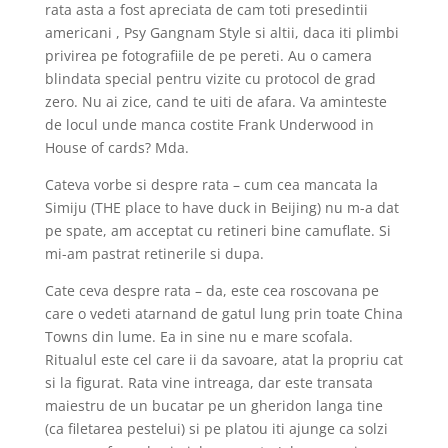
rata asta a fost apreciata de cam toti presedintii
americani , Psy Gangnam Style si altii, daca iti plimbi
privirea pe fotografiile de pe pereti. Au o camera
blindata special pentru vizite cu protocol de grad
zero. Nu ai zice, cand te uiti de afara. Va aminteste
de locul unde manca costite Frank Underwood in
House of cards? Mda.
Cateva vorbe si despre rata – cum cea mancata la
Simiju (THE place to have duck in Beijing) nu m-a dat
pe spate, am acceptat cu retineri bine camuflate. Si
mi-am pastrat retinerile si dupa.
Cate ceva despre rata – da, este cea roscovana pe
care o vedeti atarnand de gatul lung prin toate China
Towns din lume. Ea in sine nu e mare scofala.
Ritualul este cel care ii da savoare, atat la propriu cat
si la figurat. Rata vine intreaga, dar este transata
maiestru de un bucatar pe un gheridon langa tine
(ca filetarea pestelui) si pe platou iti ajunge ca solzi