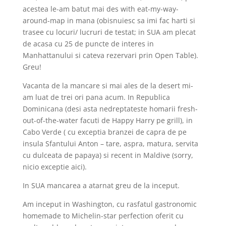
acestea le-am batut mai des with eat-my-way-
around-map in mana (obisnuiesc sa imi fac harti si
trasee cu locuri/ lucruri de testat; in SUA am plecat
de acasa cu 25 de puncte de interes in
Manhattanului si cateva rezervari prin Open Table).
Greu!
Vacanta de la mancare si mai ales de la desert mi-
am luat de trei ori pana acum. In Republica
Dominicana (desi asta nedreptateste homarii fresh-
out-of-the-water facuti de Happy Harry pe grill), in
Cabo Verde ( cu exceptia branzei de capra de pe
insula Sfantului Anton – tare, aspra, matura, servita
cu dulceata de papaya) si recent in Maldive (sorry,
nicio exceptie aici).
In SUA mancarea a atarnat greu de la inceput.
Am inceput in Washington, cu rasfatul gastronomic
homemade to Michelin-star perfection oferit cu