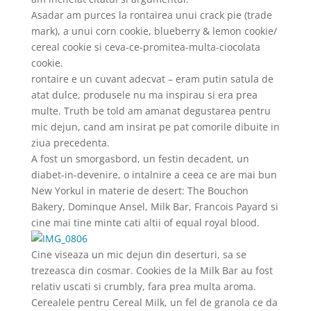
Asadar am purces la rontairea unui crack pie (trade
mark), a unui corn cookie, blueberry & lemon cookie/
cereal cookie si ceva-ce-promitea-multa-ciocolata
cookie.
rontaire e un cuvant adecvat – eram putin satula de
atat dulce, produsele nu ma inspirau si era prea
multe. Truth be told am amanat degustarea pentru
mic dejun, cand am insirat pe pat comorile dibuite in
ziua precedenta.
A fost un smorgasbord, un festin decadent, un
diabet-in-devenire, o intalnire a ceea ce are mai bun
New Yorkul in materie de desert: The Bouchon
Bakery, Dominque Ansel, Milk Bar, Francois Payard si
cine mai tine minte cati altii of equal royal blood.
Cine viseaza un mic dejun din deserturi, sa se
trezeasca din cosmar. Cookies de la Milk Bar au fost
relativ uscati si crumbly, fara prea multa aroma.
Cerealele pentru Cereal Milk, un fel de granola ce da