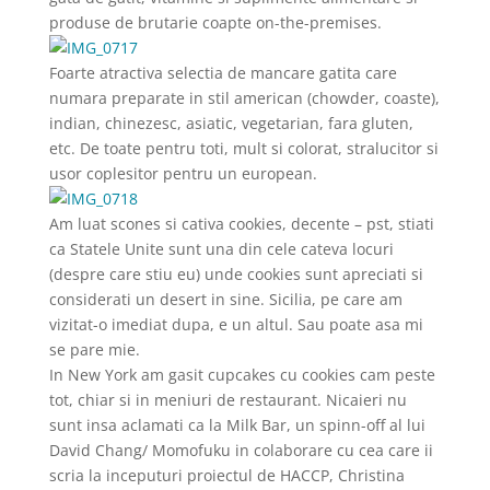
produse de brutarie coapte on-the-premises.
Foarte atractiva selectia de mancare gatita care
numara preparate in stil american (chowder, coaste),
indian, chinezesc, asiatic, vegetarian, fara gluten,
etc. De toate pentru toti, mult si colorat, stralucitor si
usor coplesitor pentru un european.
Am luat scones si cativa cookies, decente – pst, stiati
ca Statele Unite sunt una din cele cateva locuri
(despre care stiu eu) unde cookies sunt apreciati si
considerati un desert in sine. Sicilia, pe care am
vizitat-o imediat dupa, e un altul. Sau poate asa mi
se pare mie.
In New York am gasit cupcakes cu cookies cam peste
tot, chiar si in meniuri de restaurant. Nicaieri nu
sunt insa aclamati ca la Milk Bar, un spinn-off al lui
David Chang/ Momofuku in colaborare cu cea care ii
scria la inceputuri proiectul de HACCP, Christina