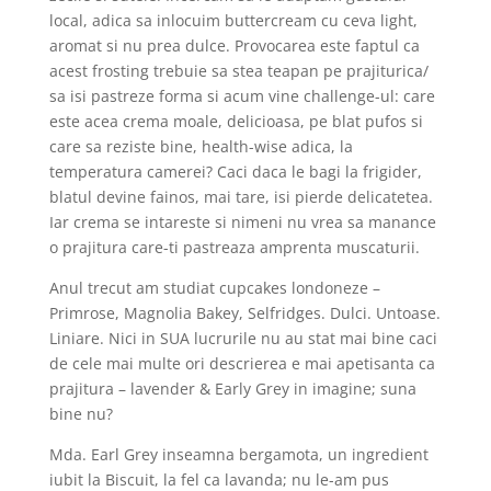
local, adica sa inlocuim buttercream cu ceva light,
aromat si nu prea dulce. Provocarea este faptul ca
acest frosting trebuie sa stea teapan pe prajiturica/
sa isi pastreze forma si acum vine challenge-ul: care
este acea crema moale, delicioasa, pe blat pufos si
care sa reziste bine, health-wise adica, la
temperatura camerei? Caci daca le bagi la frigider,
blatul devine fainos, mai tare, isi pierde delicatetea.
Iar crema se intareste si nimeni nu vrea sa manance
o prajitura care-ti pastreaza amprenta muscaturii.
Anul trecut am studiat cupcakes londoneze –
Primrose, Magnolia Bakey, Selfridges. Dulci. Untoase.
Liniare. Nici in SUA lucrurile nu au stat mai bine caci
de cele mai multe ori descrierea e mai apetisanta ca
prajitura – lavender & Early Grey in imagine; suna
bine nu?
Mda. Earl Grey inseamna bergamota, un ingredient
iubit la Biscuit, la fel ca lavanda; nu le-am pus