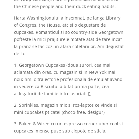
the Chinese people and their duck eating habits.
Harta Washingtonului a insemnat, pe langa Library
of Congres, the House, etc si o degustare de
cupcakes. Romanticul si so country-side Georgetown
pofteste la mici prajiturele motate atat de tare incat
la pranz se fac cozi in afara cofetariilor. Am degustat
de la:
1. Georgetown Cupcakes (doua surori, cea mai
aclamata din oras, cu magazin si in New Yok mai
nou; hm, o traiectorie profesionala de emulat avand
in vedere ca Biscuitul a bifat prima parte, cea
a legaturii de familie intre asociati J);
2. Sprinkles, magazin mic si roz-laptos ce vinde si
mini cupcakes pt catei (choco-free, desigur)
3. Baked & Wired cu un espresso corner uber cool si
cupcakes imense puse sub clopote de sticla.