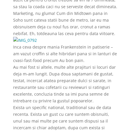
sa stau la coada caci nu se serveste decat dimineata.
Marketing, nu gluma! Cum din Midtown pana in
Soho sunt cateva statii bune de metro, iar eu ma
obisnuisem deja cu noul fus orar, cronut a ramas
nebifat. Eh, totdeauna las ceva pentru data viitoare.
Inca ceva despre mania Frankenstein in patiserie –
am vazut croffin si alte hibridari pana si in lanturi de
cvasi-fast-food precum Au bon pain.
Au mai fost si altele, multe alte prajituri si locuri dar
deja m-am lungit. Dupa doua saptamani de gustat,
testat, incercat atatea preparate dulci si sarate, in
restaurante sau cofetarii cu reviewuri si ratinguri
excelente, concluzia tinde sa imi puna semne de
intrebare cu privire la gustul popoarelor.
Exista un specific national, traditional sau de data
recenta. Exista un gust cu care suntem obisnuiti,
unul sau mai multe pe care suntem dispusi sa il
incercam si chiar adoptam, dupa cum exista si