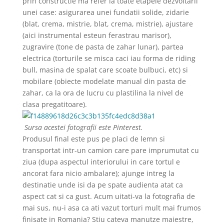
prin constructie ma refer la toate etapele dezvoltarii
unei case: asigurarea unei fundatii solide, zidarie
(blat, crema, mistrie, blat, crema, mistrie), ajustare
(aici instrumental esteun ferastrau marisor),
zugravire (tone de pasta de zahar lunar), partea
electrica (torturile se misca caci iau forma de riding
bull, masina de spalat care scoate bulbuci, etc) si
mobilare (obiecte modelate manual din pasta de
zahar, ca la ora de lucru cu plastilina la nivel de
clasa pregatitoare).
Sursa acestei fotografii este Pinterest.
Produsul final este pus pe placi de lemn si
transportat intr-un camion care pare imprumutat cu
ziua (dupa aspectul interiorului in care tortul e
ancorat fara nicio ambalare); ajunge intreg la
destinatie unde isi da pe spate audienta atat ca
aspect cat si ca gust. Acum uitati-va la fotografia de
mai sus, nu-i asa ca ati vazut torturi mult mai frumos
finisate in Romania? Stiu cateva manutze maiestre,