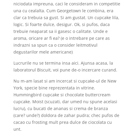
niciodata impreuna, caci le consideram in competitie
una cu cealalta. Cum Georgetown le combina, era
clar ca trebuia sa gust. Si am gustat. Un cupcake lila,
logic. Si foarte dulce, desigur. Ok, si pufos, daca
trebuie neaparat sa ii gasesc o calitate. Unde e
aroma, oricare ar fi ea? (e o intrebare pe care as
indrazni sa spun ca o consider leitmotivul
degustarilor mele americane)
Lucrurile nu se termina insa aici. Ajunsa acasa, la
laboratorul Biscuit, voi pune de-o incercare curand.
Nu m-am lasat si am incercat si cupcake-ul de New
York, specie bine reprezentata in vitrine.
Hummingbird cupcake si chocolate buttercream
cupcake. Moist (scuzati, dar umed nu spune acelasi
lucru), cu bucati de ananas si crema de branza
(care? unde?) doldora de zahar pudra; chec pufos de
cacao cu frosting mult prea dulce de ciocolata cu
unt.