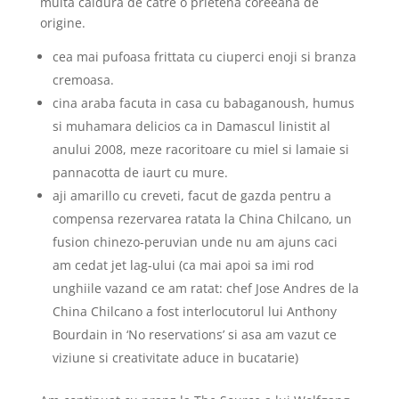
multa caldura de catre o prietena coreeana de
origine.
cea mai pufoasa frittata cu ciuperci enoji si branza
cremoasa.
cina araba facuta in casa cu babaganoush, humus
si muhamara delicios ca in Damascul linistit al
anului 2008, meze racoritoare cu miel si lamaie si
pannacotta de iaurt cu mure.
aji amarillo cu creveti, facut de gazda pentru a
compensa rezervarea ratata la China Chilcano, un
fusion chinezo-peruvian unde nu am ajuns caci
am cedat jet lag-ului (ca mai apoi sa imi rod
unghiile vazand ce am ratat: chef Jose Andres de la
China Chilcano a fost interlocutorul lui Anthony
Bourdain in ‘No reservations’ si asa am vazut ce
viziune si creativitate aduce in bucatarie)