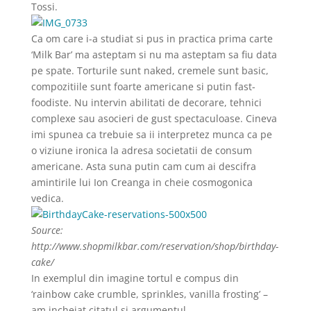
Tossi.
Ca om care i-a studiat si pus in practica prima carte
‘Milk Bar’ ma asteptam si nu ma asteptam sa fiu data
pe spate. Torturile sunt naked, cremele sunt basic,
compozitiile sunt foarte americane si putin fast-
foodiste. Nu intervin abilitati de decorare, tehnici
complexe sau asocieri de gust spectaculoase. Cineva
imi spunea ca trebuie sa ii interpretez munca ca pe
o viziune ironica la adresa societatii de consum
americane. Asta suna putin cam cum ai descifra
amintirile lui Ion Creanga in cheie cosmogonica
vedica.
Source:
http://www.shopmilkbar.com/reservation/shop/birthday-
cake/
In exemplul din imagine tortul e compus din
‘rainbow cake crumble, sprinkles, vanilla frosting’ –
am incheiat citatul si argumentul.