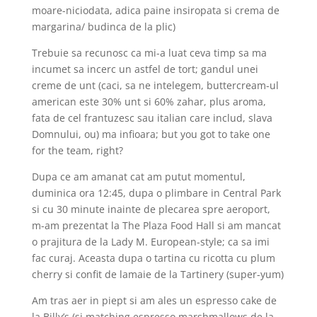
moare-niciodata, adica paine insiropata si crema de
margarina/ budinca de la plic)
Trebuie sa recunosc ca mi-a luat ceva timp sa ma
incumet sa incerc un astfel de tort; gandul unei
creme de unt (caci, sa ne intelegem, buttercream-ul
american este 30% unt si 60% zahar, plus aroma,
fata de cel frantuzesc sau italian care includ, slava
Domnului, ou) ma infioara; but you got to take one
for the team, right?
Dupa ce am amanat cat am putut momentul,
duminica ora 12:45, dupa o plimbare in Central Park
si cu 30 minute inainte de plecarea spre aeroport,
m-am prezentat la The Plaza Food Hall si am mancat
o prajitura de la Lady M. European-style; ca sa imi
fac curaj. Aceasta dupa o tartina cu ricotta cu plum
cherry si confit de lamaie de la Tartinery (super-yum)
Am tras aer in piept si am ales un espresso cake de
la Billy’s (si matching espresso marshmallows de la