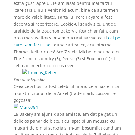
extra-gust laptelui, le-am lasat pentru mai tarziu
(care tarziu nu a venit nici acum, bine ca au termen
mare de valabilitate). Tarta lui Pere Payard a fost
decenta si racoritoare. Cookie-ul sandvis cu unt de
arahide de la Bouchon Bakery a fost chiar fain, cam
prea mare/satios si m-am bucurat sa vad ca si
cel pe
care l-am facut noi
, dupa cartea lor, era intocmai.
Thomas Keller rules! Are 7 stele Michelin adunate cu
The French Laundry (3), Per se (3) si Bouchon (1) si
cel mai fin ecler cu cocos ever.
Sursa: wikipedia
Ceea ce a lipsit a fost celebrul hibrid ce a naste inca
monstri, cronut de la Ansel (trade mark, coissant +
gogoasa).
La Bakery am ajuns dupa amiaza, am dat pe gat un
delicios pahar de biscuit cu lapte si un mousse cu
muguri de pin si sangria si m-am bosumflat cand am
auzit ca pentru cronut trebuie sa vin la 7 dimineata,