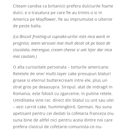
Citeam candva ca britanicii prefera dulciurile foarte
dulci; e o trasatura pe care fie au trimis-o si in
America pe Mayflower, fie au imprumutat-o ulterior
de peste balta.
(La Biscuit frosting-ul cupcake-urilor este inca work in
progress; avem versiuni mai mult decat ok pe baza de
ciocolata, merengue, cream cheese si unt lejer dar inca
mai cautam.)
O alta curiozitate personala – torturile americane.
Retetele de one/ multi-layer cake presupun blaturi
groase si eternul butterecream intre ele, plus un
strat gros pe deaasupra. Siropul, atat de indragit in
Romania, este folosit cu zgarcenie, in putine retete.
Umiditatea vine rar, direct din blatul cu unt sau ulei
– vezi carrot cake, hummingbird, German. Nu suna
apetisant pentru cei dedati la cofetaria franceza (nu
suna bine de altfel nici pentru aceia dintre noi care
prefera clasicul de cofetarie-comunista-ce-nu-