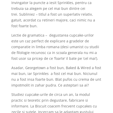
Invingator la puncte a iesit Sprinkles, pentru ca
trebuia sa alegem pe cel mai bun dintre cei
trei. Subliniez – titlul a fost un superlativ relativ,
gatuit, acordat cu retineri majore, caci nimic nu a
fost foarte bun.
Lectie de gramatica – degustarea cupcake-urilor
este un caz perfect de explicare a gradelor de
comparatie in limba romana (desi umanist cu studii
de filologie recunosc ca in scoala generala nu mi-a
fost usor sa pricep de ce ‘foarte’ il bate pe ‘cel mai’).
Asadar, Georgetown a fost bun, Baked & Wired a fost
mai bun, iar Sprinkles a fost cel mai bun. Niciunul
nu a fost insa foarte bun. Blat pufos cu crema de unt
impotmolit in zahar pudra. Ce asteptari sa ai?
Studiez cupcake-urile de circa un an, la modul
practic si teoretic prin degustare, fabricare si
informare. La Biscuit coacem frecvent cupcakes cu
zecile si sutele. Incercam sa le adaptam gustului