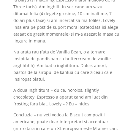
Three tarts). Am inghitit in sec cand am vazut
ditamai felia (4 degete grosime, 10 cm inaltime, 7
dolari plus taxe) si am incercat sa ma fofilez. Lovely
insa era pe post de suport moral (cateodata isi alege
ataaat de gresit momentele) si m-a asezat la masa cu
lingura in mana.
Nu arata rau (fata de Vanilla Bean, o alternare
insipida de pandispan cu buttercream de vanilie,
arghhhhh). Am luat o inghititura. Dulce, amorf,
pastos de la siropul de kahlua cu care ziceau ca e
insiropat blatul.
A doua inghititura – dulce, noroios, slightly
chocolatey. Espresso a aparut cand am luat din
frosting fara blat. Lovely – ? Eu – hidos.
Concluzia – nu veti vedea la Biscuit compozitii
americane; poate doar interpretari si accentuari
(intr-o tara in care un XL european este M american,