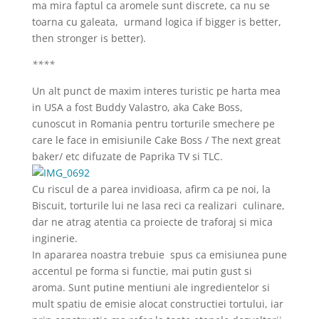
ma mira faptul ca aromele sunt discrete, ca nu se
toarna cu galeata, urmand logica if bigger is better,
then stronger is better).
****
Un alt punct de maxim interes turistic pe harta mea
in USA a fost Buddy Valastro, aka Cake Boss,
cunoscut in Romania pentru torturile smechere pe
care le face in emisiunile Cake Boss / The next great
baker/ etc difuzate de Paprika TV si TLC.
Cu riscul de a parea invidioasa, afirm ca pe noi, la
Biscuit, torturile lui ne lasa reci ca realizari culinare,
dar ne atrag atentia ca proiecte de traforaj si mica
inginerie.
In apararea noastra trebuie spus ca emisiunea pune
accentul pe forma si functie, mai putin gust si
aroma. Sunt putine mentiuni ale ingredientelor si
mult spatiu de emisie alocat constructiei tortului, iar