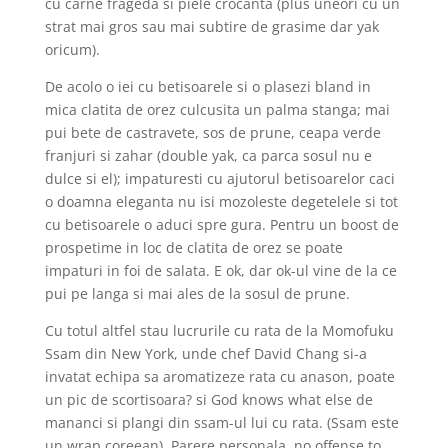
cu carne frageda si piele crocanta (plus uneori cu un
strat mai gros sau mai subtire de grasime dar yak
oricum).
De acolo o iei cu betisoarele si o plasezi bland in
mica clatita de orez culcusita un palma stanga; mai
pui bete de castravete, sos de prune, ceapa verde
franjuri si zahar (double yak, ca parca sosul nu e
dulce si el); impaturesti cu ajutorul betisoarelor caci
o doamna eleganta nu isi mozoleste degetelele si tot
cu betisoarele o aduci spre gura. Pentru un boost de
prospetime in loc de clatita de orez se poate
impaturi in foi de salata. E ok, dar ok-ul vine de la ce
pui pe langa si mai ales de la sosul de prune.
Cu totul altfel stau lucrurile cu rata de la Momofuku
Ssam din New York, unde chef David Chang si-a
invatat echipa sa aromatizeze rata cu anason, poate
un pic de scortisoara? si God knows what else de
mananci si plangi din ssam-ul lui cu rata. (Ssam este
un wrap coreean). Parere personala, no offense to