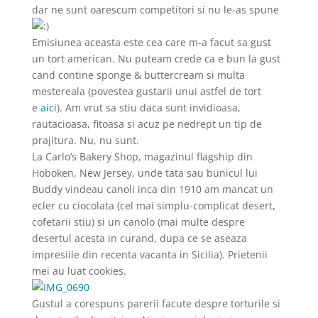
dar ne sunt oarescum competitori si nu le-as spune
Emisiunea aceasta este cea care m-a facut sa gust
un tort american. Nu puteam crede ca e bun la gust
cand contine sponge & buttercream si multa
mestereala (povestea gustarii unui astfel de tort
e
aici
). Am vrut sa stiu daca sunt invidioasa,
rautacioasa, fitoasa si acuz pe nedrept un tip de
prajitura. Nu, nu sunt.
La Carlo’s Bakery Shop, magazinul flagship din
Hoboken, New Jersey, unde tata sau bunicul lui
Buddy vindeau canoli inca din 1910 am mancat un
ecler cu ciocolata (cel mai simplu-complicat desert,
cofetarii stiu) si un canolo (mai multe despre
desertul acesta in curand, dupa ce se aseaza
impresiile din recenta vacanta in Sicilia). Prietenii
mei au luat cookies.
Gustul a corespuns parerii facute despre torturile si