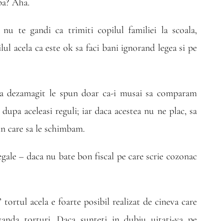
ba? Aha.
u te gandi ca trimiti copilul familiei la scoala,
ilul acela ca este ok sa faci bani ignorand legea si pe
 a dezamagit le spun doar ca-i musai sa comparam
dupa aceleasi reguli; iar daca acestea nu ne plac, sa
rin care sa le schimbam.
gale – daca nu bate bon fiscal pe care scrie cozonac
” tortul acela e foarte posibil realizat de cineva care
anda torturi. Daca sunteti in dubiu uitati-va pe