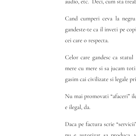
audio, etc.
Deci, cum sta trea
Cand cumperi ceva la negru n
gandeste-te ca il inveti pe cop
cei care o respecta.
Celor care gandesc ca statul
mere cu mere si sa jucam toti 
gasim cai civilizate si legale p
Nu mai promovati “afaceri” ile
e ilegal, da.
Daca pe factura scrie “servicii
nu e autorizat sa produca, v