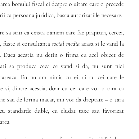
rea bonului fiscal ci despre o uitare care o precede
rii ca persoana jurídica, basca autorizatiile necesare.
sa stiti ca exista oameni care fac prajituri, cercei,
, fuste si consultanta
social media
acasa si le vand la
e. Daca acestia nu detin o firma cu acel obiect de
zati sa produca ceea ce vand si da, nu sunt nici
caseaza. Eu nu am nimic cu ei, ci cu cei care le
e si, dintre acestia, doar cu cei care vor o tara ca
orie sau de forma macar, imi vor da dreptate – o tara
cu standarde duble, cu eludat taxe sau favorizat
area.