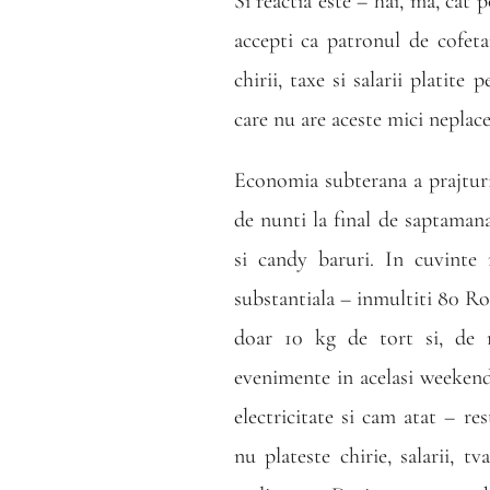
Si reactia este – hai, ma, cat 
accepti ca patronul de cofeta
chirii, taxe si salarii platite
care nu are aceste mici neplace
Economia subterana a prajturi
de nunti la final de saptaman
si candy baruri. In cuvinte
substantiala – inmultiti 80 Ro
doar 10 kg de tort si, de m
evenimente in acelasi weekend
electricitate si cam atat – r
nu plateste chirie, salarii, tv