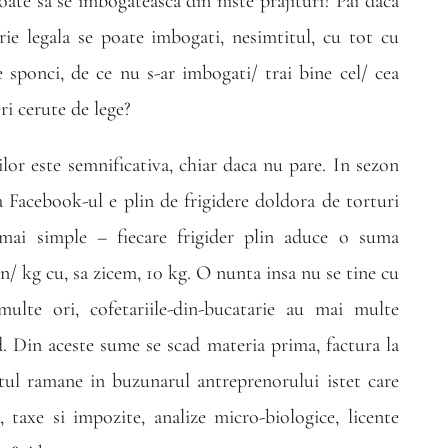
poate sa se imbogateasca din niste prajituri? Pai daca
rie legala se poate imbogati, nesimtitul, cu tot cu
 pe sponci, de ce nu s-ar imbogati/ trai bine cel/ cea
ri cerute de lege?
lor este semnificativa, chiar daca nu pare. In sezon
a Facebook-ul e plin de frigidere doldora de torturi
 mai simple – fiecare frigider plin aduce o suma
n/ kg cu, sa zicem, 10 kg. O nunta insa nu se tine cu
ulte ori, cofetariile-din-bucatarie au mai multe
. Din aceste sume se scad materia prima, factura la
estul ramane in buzunarul antreprenorului istet care
a, taxe si impozite, analize micro-biologice, licente