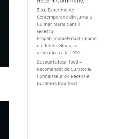
Recent Comments
Zece Experimente
Contemporane din Jurnalul
Culinar Maria Cantili
Golescu -
PropatrimonioPropatrimonio
on
Reteta: Biban cu
aromatice ca la 1900
Bucataria.local food –
Recomandat de Curator &
Connaisseur
on
Recenzie:
Bucataria.localfood