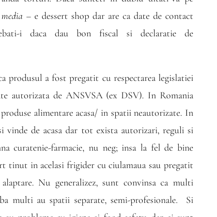
l media
– e dessert shop dar are ca date de contact
ati-i daca dau bon fiscal si declaratie de
 produsul a fost pregatit cu respectarea legislatiei
nitate autorizata de ANSVSA (ex DSV). In Romania
 produse alimentare acasa/ in spatii neautorizate. In
i vinde de acasa dar tot exista autorizari, reguli si
na curatenie-farmacie, nu neg; insa la fel de bine
rt tinut in acelasi frigider cu ciulamaua sau pregatit
 alaptare. Nu generalizez, sunt convinsa ca multi
, ba multi au spatii separate, semi-profesionale. Si