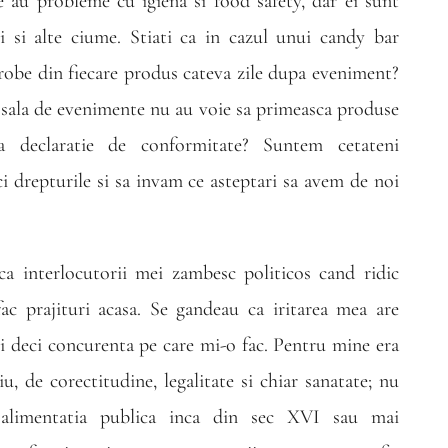
te au probleme cu igiena si food safety, dar ei sunt
ii si alte ciume. Stiati ca in cazul unui candy bar
probe din fiecare produs cateva zile dupa eveniment?
, sala de evenimente nu au voie sa primeasca produse
ra declaratie de conformitate? Suntem cetateni
i drepturile si sa invam ce asteptari sa avem de noi
a interlocutorii mei zambesc politicos cand ridic
ac prajituri acasa. Se gandeau ca iritarea mea are
si deci concurenta pe care mi-o fac. Pentru mine era
u, de corectitudine, legalitate si chiar sanatate; nu
 alimentatia publica inca din sec XVI sau mai