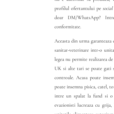
profilul ofertantului pe
socia
doar DM/WhatsApp? Intreb
conformitate.
Aceasta din urma garanteaza ca
sanitar-veterinare intr-o u
legea nu permite realizarea de
UK si alte tari se poate gati s
controale. Acasa poate insem
poate insemna pisica, catel, to
intre un spalat la fund si o
evazionisti lucreaza cu grija