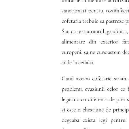
unitatile alimentare autoriza
sanctionati pentru toxiinfect
cofetaria trebuie sa pastreze 
Sau ca restaurantul, gradinita
alimentare din exterior fa
europeni, sa ne cunoastem dec
si de la ceilalti.
Cand aveam cofetarie stiam c
problema evaziunii celor ce f
legatura cu diferenta de pret 
si este o chestiune de principi
degeaba exista legi pentru