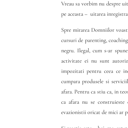
Vreau sa vorbim nu despre uita
pe aceasta –
uitarea inregistra
Spre mirarea Domniilor voastre 
cursuri de parenting, coaching
negru. Ilegal, cum s-ar spun
activitate ei nu sunt autori
impozitati pentru ceea ce in
cumpara produsele si serviciil
afara. Pentru ca stiu ca, in te
ca afara nu se construieste 
evazionistii oricat de mici ar p