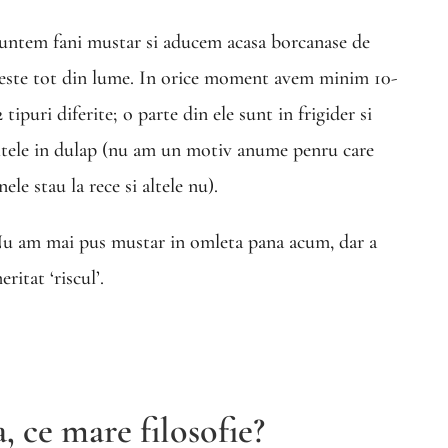
untem fani mustar si aducem acasa borcanase de
este tot din lume. In orice moment avem minim 10-
2 tipuri diferite; o parte din ele sunt in frigider si
ltele in dulap (nu am un motiv anume penru care
nele stau la rece si altele nu).
u am mai pus mustar in omleta pana acum, dar a
eritat ‘riscul’.
 ce mare filosofie?