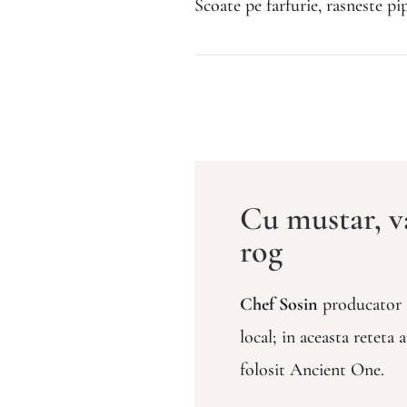
Scoate pe farfurie, rasneste p
Cu mustar, v
rog
Chef Sosin
producator
local; in aceasta reteta 
folosit Ancient One.