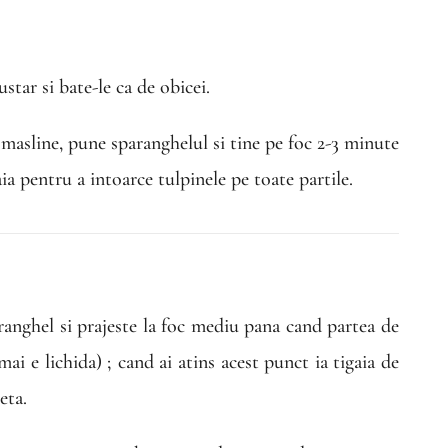
star si bate-le ca de obicei.
 masline, pune sparanghelul si tine pe foc 2-3 minute
ia pentru a intoarce tulpinele pe toate partile.
ranghel si prajeste la foc mediu pana cand partea de
i e lichida) ; cand ai atins acest punct ia tigaia de
leta.