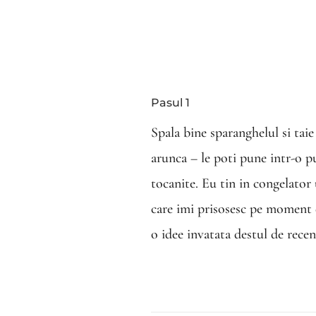
Pasul 1
Spala bine sparanghelul si taie
arunca – le poti pune intr-o pu
tocanite. Eu tin in congelator
care imi prisosesc pe moment d
o idee invatata destul de recen