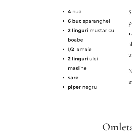
4
ouă
S
6 buc
sparanghel
p
2 linguri
mustar cu
1
boabe
a
1/2
lamaie
u
2 linguri
ulei
masline
N
sare
m
piper
negru
Omleta,