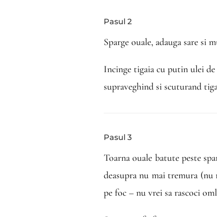
Pasul 2
Sparge ouale, adauga sare si mu
Incinge tigaia cu putin ulei de
supraveghind si scuturand tiga
Pasul 3
Toarna ouale batute peste spa
deasupra nu mai tremura (nu ma
pe foc – nu vrei sa rascoci om