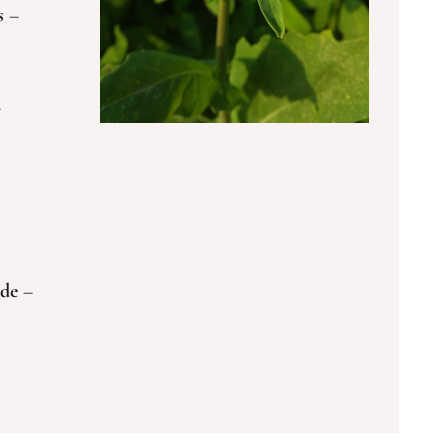
s
–
–
de
–