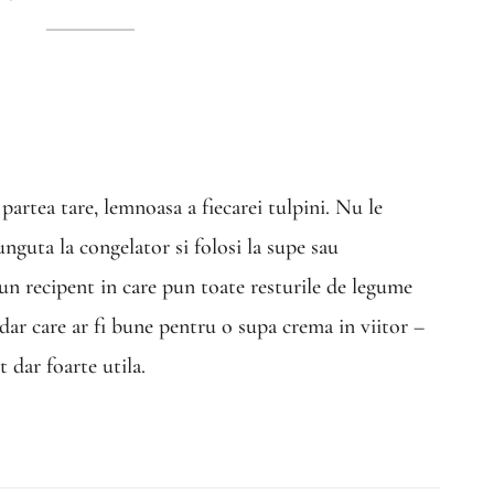
 partea tare, lemnoasa a fiecarei tulpini. Nu le
nguta la congelator si folosi la supe sau
 un recipent in care pun toate resturile de legume
ar care ar fi bune pentru o supa crema in viitor –
t dar foarte utila.